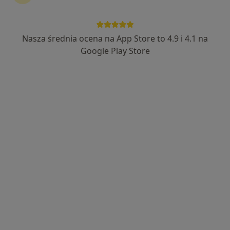
Nasza średnia ocena na App Store to 4.9 i 4.1 na
Google Play Store
Bezpieczne płatności
mgr Natalia Typiak (Bobowik)
·
Więcej
Dietetyk
51 opinii
Adres
Online
Myśliwska 93D/2, Gdańsk
•
Mapa
Gabinet stacjonarny
Konsultacja dietetyczna (kolejna wizyta)
180 zł
Specjalista nie oferuje umawiania online pod tym adresem.
Poproś o wizytę