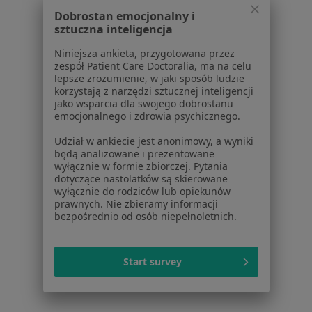
Konsultacja dietetyczna w Gdańsku
Dobrostan emocjonalny i
sztuczna inteligencja
Konsultacja dietetyczna (pierwsza wizyta) w
Gdańsku
Niniejsza ankieta, przygotowana przez
zespół Patient Care Doctoralia, ma na celu
Analiza składu ciała w Gdańsku
lepsze zrozumienie, w jaki sposób ludzie
korzystają z narzędzi sztucznej inteligencji
Konsultacja ginekologiczna w Gdańsku
jako wsparcia dla swojego dobrostanu
emocjonalnego i zdrowia psychicznego.
Konsultacja internistyczna w Gdańsku
Udział w ankiecie jest anonimowy, a wyniki
Więcej (15)
będą analizowane i prezentowane
wyłącznie w formie zbiorczej. Pytania
Więcej w kategorii: Usługi w Gdańsku
dotyczące nastolatków są skierowane
wyłącznie do rodziców lub opiekunów
Popularne specjalizacje
prawnych. Nie zbieramy informacji
Psycholodzy w Gdańsku
bezpośrednio od osób niepełnoletnich.
Stomatolodzy w Gdańsku
Start survey
Interniści w Gdańsku
Psychoterapeuci w Gdańsku