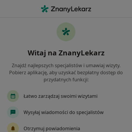
Me
Konsultacja Dietetyczna Kolejna Wizyta • Gdańsk, pomorskie
Filtry
• 1
Ubezpieczenie
Map
Konsultacja dietetyczna (kolejna wizyta)
Witaj na ZnanyLekarz
specjaliści w Gdańsku
Jak działają wyniki wyszukiwania
Znajdź najlepszych specjalistów i umawiaj wizyty.
Pobierz aplikację, aby uzyskać bezpłatny dostęp do
przydatnych funkcji:
Jakiego specjalisty szukasz?
Dietetyk
Ginekolog
Internista
Radio
Łatwo zarządzaj swoimi wizytami
Wysyłaj wiadomości do specjalistów
Otrzymuj powiadomienia