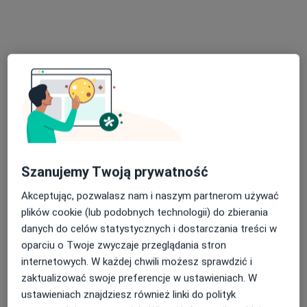
Leona Droszyńskiego 28A, Gdańsk
•
Mapa
Eat&Move Studio Zdrowia
Konsultacja dietetyczna (kolejna wizyta)
170 zł
Specjalista nie oferuje umawiania online pod tym adresem.
Poproś o wizytę
Szanujemy Twoją prywatność
Akceptując, pozwalasz nam i naszym partnerom używać
plików cookie (lub podobnych technologii) do zbierania
danych do celów statystycznych i dostarczania treści w
dr n. med. i n. o zdr. Justyna Luty
oparciu o Twoje zwyczaje przeglądania stron
internetowych. W każdej chwili możesz sprawdzić i
·
Więcej
Dietetyk
zaktualizować swoje preferencje w ustawieniach. W
72 opinie
ustawieniach znajdziesz również linki do polityk