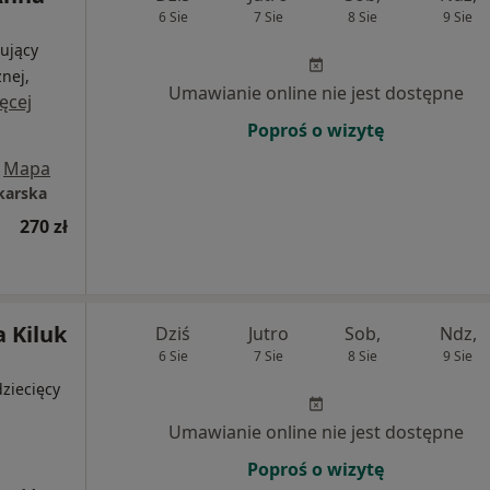
6 Sie
7 Sie
8 Sie
9 Sie
ujący
nej,
Umawianie online nie jest dostępne
ęcej
Poproś o wizytę
Mapa
karska
270 zł
a Kiluk
Dziś
Jutro
Sob,
Ndz,
6 Sie
7 Sie
8 Sie
9 Sie
ziecięcy
Umawianie online nie jest dostępne
Poproś o wizytę