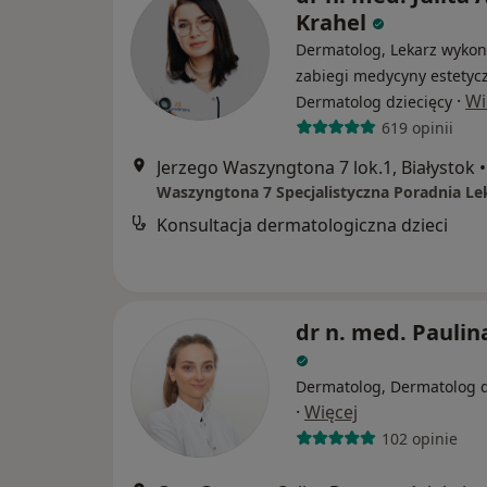
Krahel
Dermatolog, Lekarz wykon
zabiegi medycyny estetycz
·
Wi
Dermatolog dziecięcy
619 opinii
Jerzego Waszyngtona 7 lok.1, Białystok
•
Waszyngtona 7 Specjalistyczna Poradnia Le
Konsultacja dermatologiczna dzieci
dr n. med. Paulin
Dermatolog, Dermatolog d
·
Więcej
102 opinie