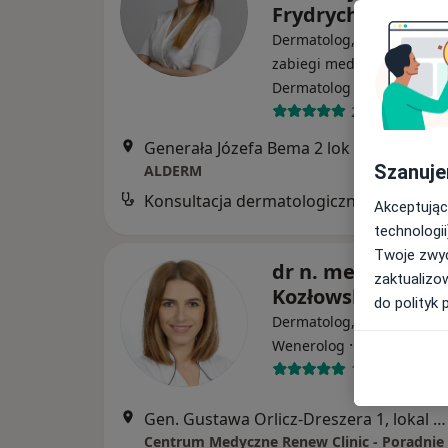
Frydrych
Dermatolog, Lekarz wykon
zabiegi medycyny estetycz
·
Wi
Dermatolog dziecięcy
286 opinii
Generała Józefa Bema 2 lok 
Szanuje
ALDERM
Konsultacja dermatologiczna dzieci
Akceptując
technologii
Twoje zwyc
dr n. med. Dorota
zaktualizo
Kozłowska
do polityk 
Dermatolog, Dermatolog d
·
Więcej
Wenerolog
137 opinii
Gen. Gustawa Orlicz-Dreszera 1, lokal 8, Białystok