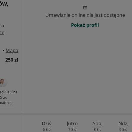
ów,
Umawianie online nie jest dostępne
Pokaż profil
ia
cej
•
Mapa
250 zł
ed. Paulina
Kiluk
matolog
Dziś
Jutro
Sob,
Ndz,
6 Sie
7 Sie
8 Sie
9 Sie