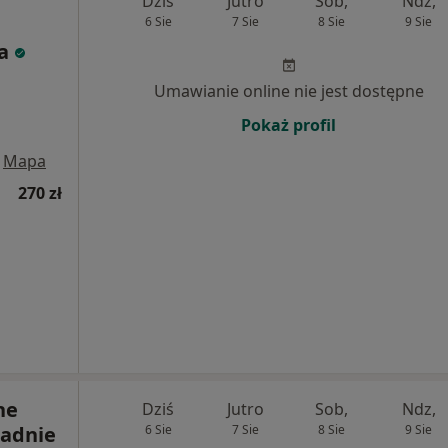
Dziś
Jutro
Sob,
Ndz,
6 Sie
7 Sie
8 Sie
9 Sie
ka
Umawianie online nie jest dostępne
Pokaż profil
Mapa
270 zł
ne
Dziś
Jutro
Sob,
Ndz,
radnie
6 Sie
7 Sie
8 Sie
9 Sie