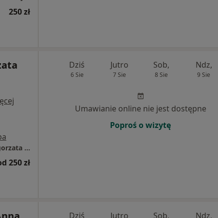
250 zł
zata
Dziś
Jutro
Sob,
Ndz,
6 Sie
7 Sie
8 Sie
9 Sie
ęcej
Umawianie online nie jest dostępne
Poproś o wizytę
pa
Indywidualna Praktyka Lekarska Anna Małgorzata Olszewska
od 250 zł
 Anna
Dziś
Jutro
Sob,
Ndz,