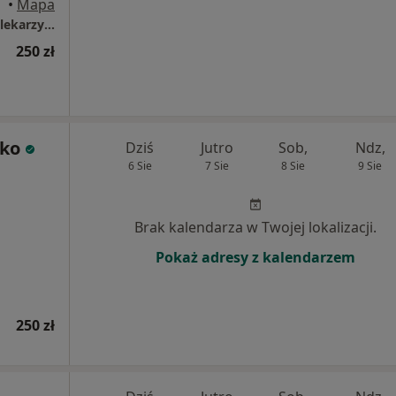
•
Mapa
Centrum Medyczne Renew Clinic - Poradnie lekarzy specjalistów, Klinika medycyny estetycznej
250 zł
pko
Dziś
Jutro
Sob,
Ndz,
6 Sie
7 Sie
8 Sie
9 Sie
Brak kalendarza w Twojej lokalizacji.
Pokaż adresy z kalendarzem
250 zł