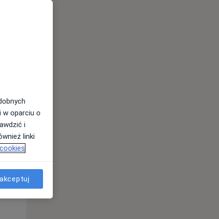
odobnych
i w oparciu o
awdzić i
Pon,
Wt,
Śr,
wnież linki
10 Sie
11 Sie
12 Sie
 cookies
akceptuj