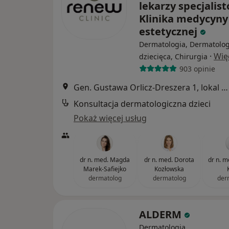
lekarzy specjalist
Klinika medycyny
estetycznej
Dermatologia, Dermatolog
·
Wię
dziecięca, Chirurgia
903 opinie
Gen. Gustawa Orlicz-Dreszera 1, lokal 8, Białystok
Konsultacja dermatologiczna dzieci
Pokaż więcej usług
dr n. med. Magda
dr n. med. Dorota
dr n. m
Marek-Safiejko
Kozłowska
dermatolog
dermatolog
der
ALDERM
Dermatologia