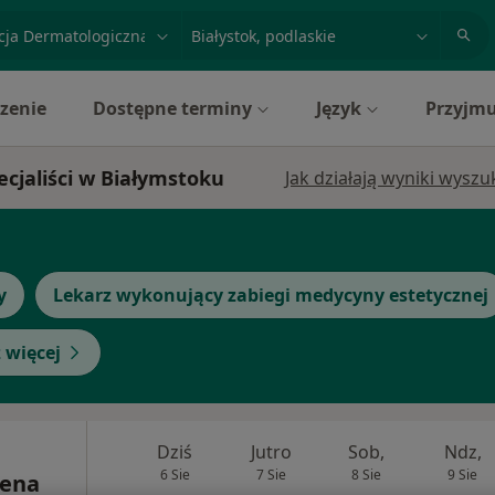
acja, badanie lub nazwisko
miasto lub dzielnica
zenie
Dostępne terminy
Język
Przyjmu
ecjaliści w Białymstoku
Jak działają wyniki wysz
y
Lekarz wykonujący zabiegi medycyny estetycznej
 więcej
Dziś
Jutro
Sob,
Ndz,
6 Sie
7 Sie
8 Sie
9 Sie
lena