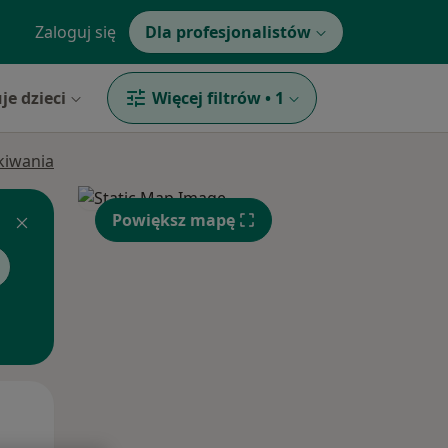
Zaloguj się
Dla profesjonalistów
je dzieci
Więcej filtrów
•
1
ukiwania
Powiększ mapę
Pon,
Wt,
Śr,
10 Sie
11 Sie
12 Sie