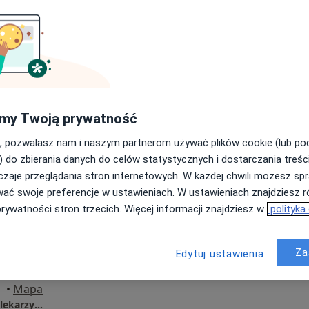
ujący
Umawianie online nie jest dostępne
nej,
Poproś o wizytę
ęcej
134"B", Białystok
•
Mapa
my Twoją prywatność
250 zł
, pozwalasz nam i naszym partnerom używać plików cookie (lub p
) do zbierania danych do celów statystycznych i dostarczania treśc
zaje przeglądania stron internetowych. W każdej chwili możesz spr
Dziś
Jutro
Sob,
Ndz,
wać swoje preferencje w ustawieniach. W ustawieniach znajdziesz ró
6 Sie
7 Sie
8 Sie
9 Sie
prywatności stron trzecich. Więcej informacji znajdziesz w
polityka
ziecięcy,
Umawianie online nie jest dostępne
Za
Edytuj ustawienia
Poproś o wizytę
•
Mapa
Centrum Medyczne Renew Clinic - Poradnie lekarzy specjalistów, Klinika medycyny estetycznej