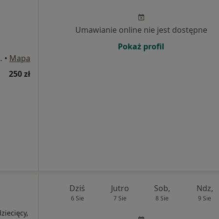
Umawianie online nie jest dostępne
Pokaż profil
134"B", Białystok
•
Mapa
250 zł
Dziś
Jutro
Sob,
Ndz,
6 Sie
7 Sie
8 Sie
9 Sie
ziecięcy,