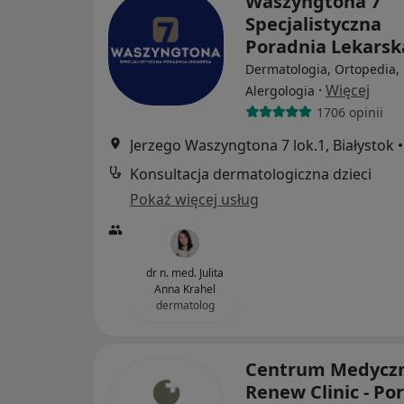
Waszyngtona 7
Specjalistyczna
Poradnia Lekars
Dermatologia, Ortopedia,
·
Więcej
Alergologia
1706 opinii
Jerzego Waszyngtona 7 lok.1, Białystok
•
Konsultacja dermatologiczna dzieci
Pokaż więcej usług
dr n. med. Julita
Anna Krahel
dermatolog
Centrum Medycz
Renew Clinic - Po