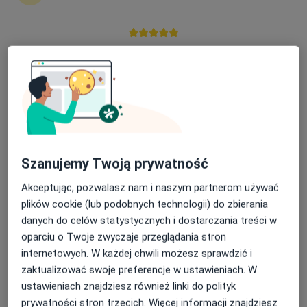
Krzysztof Rell
Kardiolog, Internista
Nasza średnia ocena na App Store to 4.9 i 4.1 na
warszawa
Google Play Store
umów wizytę
Teresa Kołcun-Penkowska
Reumatolog, Pediatra
Olsztyn
Szanujemy Twoją prywatność
Akceptując, pozwalasz nam i naszym partnerom używać
Michał Jakubaszek
plików cookie (lub podobnych technologii) do zbierania
danych do celów statystycznych i dostarczania treści w
Reumatolog, Internista
oparciu o Twoje zwyczaje przeglądania stron
Warszawa
internetowych. W każdej chwili możesz sprawdzić i
umów wizytę
zaktualizować swoje preferencje w ustawieniach. W
ustawieniach znajdziesz również linki do polityk
Małgorzata Schlabs
prywatności stron trzecich. Więcej informacji znajdziesz