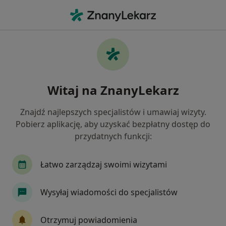
Me
Czego szukasz?
Strona Główna
Usługi
Kapilaroskopia
Kapilaroskopia - informacje,
Witaj na ZnanyLekarz
specjaliści, pytania i odpowiedzi
Znajdź najlepszych specjalistów i umawiaj wizyty.
Pobierz aplikację, aby uzyskać bezpłatny dostęp do
przydatnych funkcji:
Informacje
Łatwo zarządzaj swoimi wizytami
Eksperci - kapilaroskopia
Wysyłaj wiadomości do specjalistów
Otrzymuj powiadomienia