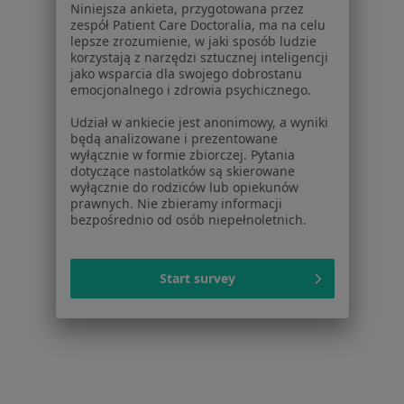
Niniejsza ankieta, przygotowana przez
Dla placówek medycznych
zespół Patient Care Doctoralia, ma na celu
Noa Notes
nowość
lepsze zrozumienie, w jaki sposób ludzie
Baza wiedzy
korzystają z narzędzi sztucznej inteligencji
jako wsparcia dla swojego dobrostanu
Centrum Pomocy dla Specjalisty
emocjonalnego i zdrowia psychicznego.
Kontakt
Udział w ankiecie jest anonimowy, a wyniki
ZnanyLekarz - Strona główna
będą analizowane i prezentowane
wyłącznie w formie zbiorczej. Pytania
ZnanyLekarz Sp. z o.o.
dotyczące nastolatków są skierowane
ul. Kolejowa 5/7
wyłącznie do rodziców lub opiekunów
01-217 Warszawa, Polska
prawnych. Nie zbieramy informacji
bezpośrednio od osób niepełnoletnich.
NIP: ⁠7010224868
KRS: ⁠0000347997
Start survey
REGON: ⁠142276657
Sąd Rejonowy dla m.st. Warszawy w Warszawie XII
Wydział Gospodarczy KRS
Facebook
otwiera się w nowej karcie