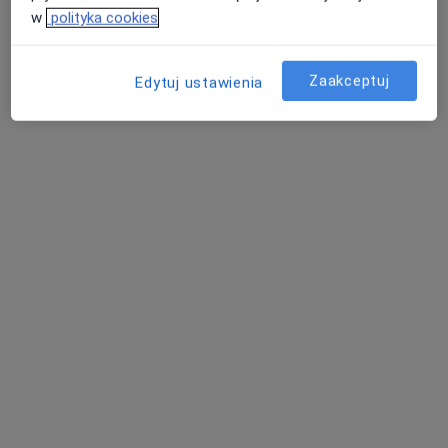
w
polityka cookies
Reumatolog
Luboń
Zaakceptuj
umów wizytę
Edytuj ustawienia
Agnieszka Supranowicz
Reumatolog
Rzeszów
umów wizytę
Ewa Migoń
Reumatolog
Sopot
umów wizytę