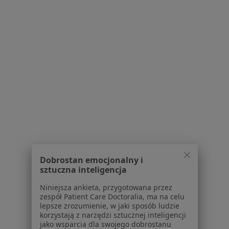
Partnerzy
Centrum prasowe
Kontakt
Dla pacjentów
Lekarze
Placówki medyczne
Pytania i odpowiedzi
Usługi i zabiegi
Choroby
Pomoc
Aplikacje mobilne
Blog dla pacjentów
Dobrostan emocjonalny i
sztuczna inteligencja
Dla profesjonalistów
Niniejsza ankieta, przygotowana przez
zespół Patient Care Doctoralia, ma na celu
Cennik
lepsze zrozumienie, w jaki sposób ludzie
Dla lekarzy
korzystają z narzędzi sztucznej inteligencji
Dla placówek medycznych
jako wsparcia dla swojego dobrostanu