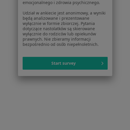
emocjonalnego i zdrowia psychicznego.
Noa Notes
nowość
Baza wiedzy
Udział w ankiecie jest anonimowy, a wyniki
Centrum Pomocy dla Specjalisty
będą analizowane i prezentowane
wyłącznie w formie zbiorczej. Pytania
Kontakt
dotyczące nastolatków są skierowane
ZnanyLekarz - Strona główna
wyłącznie do rodziców lub opiekunów
prawnych. Nie zbieramy informacji
ZnanyLekarz Sp. z o.o.
bezpośrednio od osób niepełnoletnich.
ul. Kolejowa 5/7
01-217 Warszawa, Polska
Start survey
NIP: ⁠7010224868
KRS: ⁠0000347997
REGON: ⁠142276657
Sąd Rejonowy dla m.st. Warszawy w Warszawie XII
Wydział Gospodarczy KRS
Facebook
otwiera się w nowej karcie