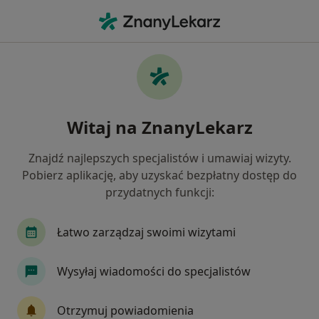
Me
Interwencja Kryzysowa • Oława, dolnośląskie
Filtry
• 1
Mapa
Interwencja kryzysowa specjaliści w Oławie
Witaj na ZnanyLekarz
Jak działają wyniki wyszukiwania
Znajdź najlepszych specjalistów i umawiaj wizyty.
Pobierz aplikację, aby uzyskać bezpłatny dostęp do
Jakiego specjalisty szukasz?
przydatnych funkcji:
Psycholog
Psychoterapeuta
Łatwo zarządzaj swoimi wizytami
Wysyłaj wiadomości do specjalistów
Otrzymuj powiadomienia