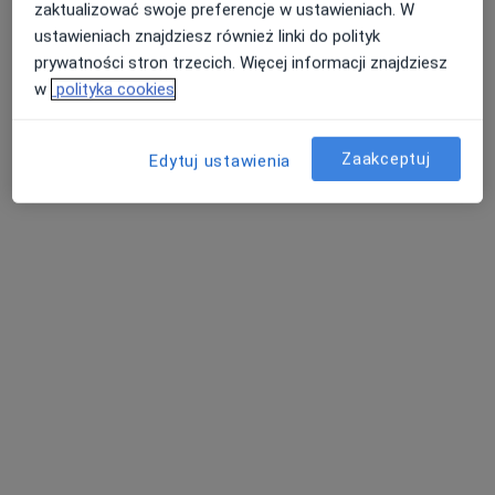
zaktualizować swoje preferencje w ustawieniach. W
ustawieniach znajdziesz również linki do polityk
prywatności stron trzecich. Więcej informacji znajdziesz
mgr Marcelina Kieda
w
polityka cookies
·
Więcej
Psycholog
38 opinii
Zaakceptuj
Edytuj ustawienia
Lwowska 11/8, Oława
•
Mapa
Marcelina Kieda Pracownia Psychologiczna
Interwencja kryzysowa
190 zł
Specjalista nie oferuje umawiania online pod tym adresem.
Poproś o wizytę