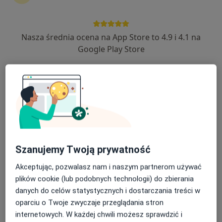
Nasza średnia ocena na App Store to 4.9 i 4.1 na
mgr Sebastian Macyszyn
Google Play Store
·
Więcej
Psycholog, Psychoterapeuta
14 opinii
Młyńska 52, Oława
•
Mapa
GPSM - Gabinet Psychologiczny Sebastian Macyszyn
Interwencja kryzysowa
200 zł
Specjalista nie oferuje umawiania online pod tym adresem.
Poproś o wizytę
Szanujemy Twoją prywatność
Akceptując, pozwalasz nam i naszym partnerom używać
plików cookie (lub podobnych technologii) do zbierania
danych do celów statystycznych i dostarczania treści w
oparciu o Twoje zwyczaje przeglądania stron
internetowych. W każdej chwili możesz sprawdzić i