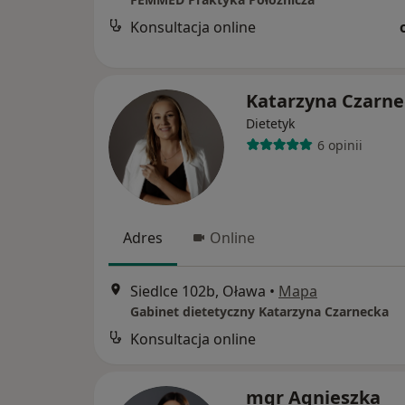
Konsultacja online
Katarzyna Czarne
Dietetyk
6 opinii
Adres
Online
Siedlce 102b, Oława
•
Mapa
Gabinet dietetyczny Katarzyna Czarnecka
Konsultacja online
mgr Agnieszka