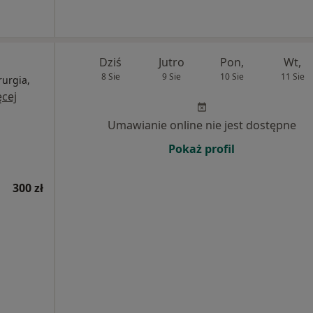
Dziś
Jutro
Pon,
Wt,
8 Sie
9 Sie
10 Sie
11 Sie
rurgia,
cej
Umawianie online nie jest dostępne
Pokaż profil
300 zł