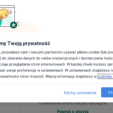
irurg
Umawianie online nie jest dostępne
Poproś o wizytę
my Twoją prywatność
, pozwalasz nam i naszym partnerom używać plików cookie (lub p
300 zł
) do zbierania danych do celów statystycznych i dostarczania treśc
zaje przeglądania stron internetowych. W każdej chwili możesz spr
wać swoje preferencje w ustawieniach. W ustawieniach znajdziesz ró
prywatności stron trzecich. Więcej informacji znajdziesz w
polityka
Dziś
Jutro
Pon,
Wt,
8 Sie
9 Sie
10 Sie
11 Sie
Za
ej
Edytuj ustawienia
Umawianie online nie jest dostępne
Poproś o wizytę