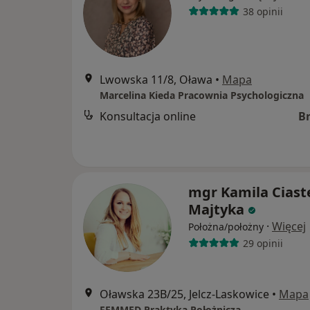
38 opinii
Lwowska 11/8, Oława
•
Mapa
Marcelina Kieda Pracownia Psychologiczna
Konsultacja online
B
mgr Kamila Ciast
Majtyka
·
Więcej
Położna/położny
29 opinii
Oławska 23B/25, Jelcz-Laskowice
•
Mapa
FEMMED Praktyka Położnicza