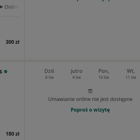
Online 3
300 zł
s
Dziś
Jutro
Pon,
Wt,
8 Sie
9 Sie
10 Sie
11 Sie
Umawianie online nie jest dostępne
Poproś o wizytę
180 zł