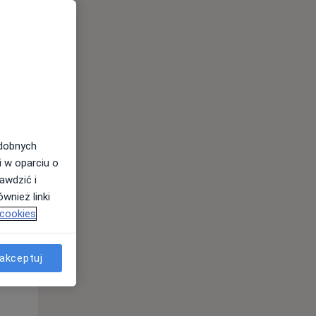
odobnych
i w oparciu o
awdzić i
wnież linki
 cookies
Śr,
Czw,
Pt,
12 Sie
13 Sie
14 Sie
akceptuj