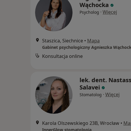
Wąchocka
·
Więcej
Psycholog
Staszica, Siechnice
•
Mapa
Konsultacja online
lek. dent. Nastas
Salavei
·
Więcej
Stomatolog
Karola Olszewskiego 23B, Wrocław
•
Ma
InnerGlow stomatologia