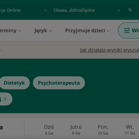
acja, badanie lub nazwisko
miasto lub dzielnica
erminy
Język
Przyjmuje dzieci
Wi
e
Jak działają wyniki wysz
Dietetyk
Psychoterapeuta
j
a
Dziś
Jutro
Pon,
Wt,
8 Sie
9 Sie
10 Sie
11 Sie