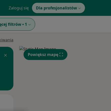
Zaloguj się
Dla profesjonalistów
ęcej filtrów
•
1
ukiwania
Powiększ mapę
Śr,
Czw,
Pt,
12 Sie
13 Sie
14 Sie