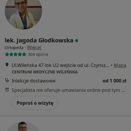
lek. Jagoda Głodkowska
·
Więcej
Ortopeda
364 opinie
Ul.Wileńska 47 lok U2 wejście od ul. Czynszowej, Warszawa
•
Mapa
CENTRUM MEDYCZNE WILEŃSKA
Iniekcje dostawowe
od 1 000 zł
Specjalista nie oferuje umawiania online pod tym adresem.
Poproś o wizytę