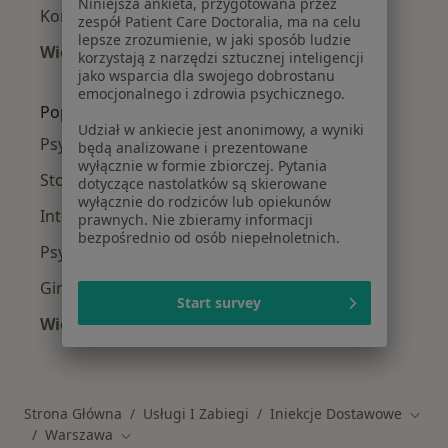
Niniejsza ankieta, przygotowana przez
Konsultacja chirurgiczna w Warszawie
zespół Patient Care Doctoralia, ma na celu
lepsze zrozumienie, w jaki sposób ludzie
Więcej (15)
korzystają z narzędzi sztucznej inteligencji
Więcej w kategorii: Usługi w Warszawie
jako wsparcia dla swojego dobrostanu
emocjonalnego i zdrowia psychicznego.
Popularne specjalizacje
Udział w ankiecie jest anonimowy, a wyniki
Psycholodzy w Warszawie
będą analizowane i prezentowane
wyłącznie w formie zbiorczej. Pytania
Stomatolodzy w Warszawie
dotyczące nastolatków są skierowane
wyłącznie do rodziców lub opiekunów
Interniści w Warszawie
prawnych. Nie zbieramy informacji
bezpośrednio od osób niepełnoletnich.
Psychoterapeuci w Warszawie
Ginekolodzy w Warszawie
Start survey
Więcej (15)
Więcej w kategorii: Popularne specjalizacje
Strona Główna
Usługi I Zabiegi
Iniekcje Dostawowe
Zmień
Warszawa
Zmień miasto