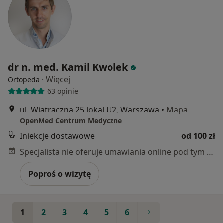
dr n. med. Kamil Kwolek
·
Więcej
Ortopeda
63 opinie
ul. Wiatraczna 25 lokal U2, Warszawa
•
Mapa
OpenMed Centrum Medyczne
Iniekcje dostawowe
od 100 zł
Specjalista nie oferuje umawiania online pod tym adresem.
Poproś o wizytę
1
2
3
4
5
6