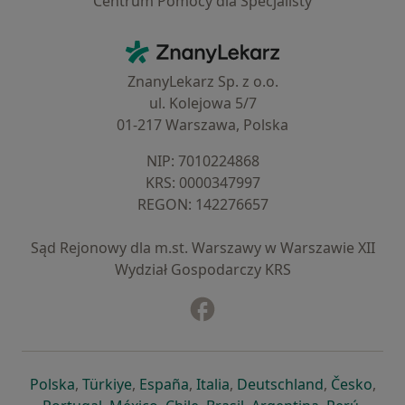
Centrum Pomocy dla Specjalisty
Kontakt
ZnanyLekarz - Strona główna
ZnanyLekarz Sp. z o.o.
ul. Kolejowa 5/7
01-217 Warszawa, Polska
NIP: ⁠7010224868
KRS: ⁠0000347997
REGON: ⁠142276657
Sąd Rejonowy dla m.st. Warszawy w Warszawie XII
Wydział Gospodarczy KRS
Facebook
otwiera się w nowej karcie
otwiera się w nowej karcie
otwiera się w nowej karcie
otwiera się w nowej karcie
otwiera się w nowej karci
otwiera się
otwi
Polska
,
Türkiye
,
España
,
Italia
,
Deutschland
,
Česko
,