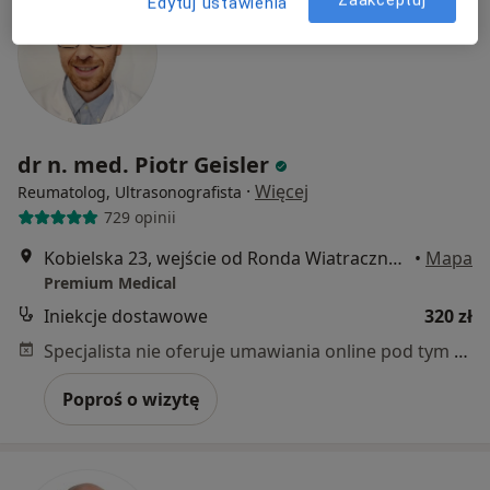
Zaakceptuj
Edytuj ustawienia
dr n. med. Piotr Geisler
·
Więcej
Reumatolog, Ultrasonografista
729 opinii
Kobielska 23, wejście od Ronda Wiatraczna, Galeria Grochów, Warszawa
•
Mapa
Premium Medical
Iniekcje dostawowe
320 zł
Specjalista nie oferuje umawiania online pod tym adresem.
Poproś o wizytę