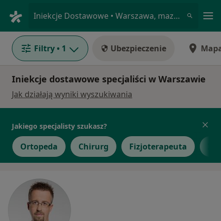
Me
Iniekcje Dostawowe • Warszawa, mazowieckie
Filtry
• 1
Ubezpieczenie
Map
Iniekcje dostawowe specjaliści w Warszawie
Jak działają wyniki wyszukiwania
Jakiego specjalisty szukasz?
Ortopeda
Chirurg
Fizjoterapeuta
Int