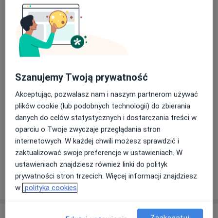
Bezpieczne płatności
lek. Hanna Tsitko
Szanujemy Twoją prywatność
·
Więcej
W trakcie specjalizacji (Ortopeda)
Akceptując, pozwalasz nam i naszym partnerom używać
1 opinia
plików cookie (lub podobnych technologii) do zbierania
Twarda 18, Warszawa
•
Mapa
danych do celów statystycznych i dostarczania treści w
Centrum Medyczne POLMED WARSZAWA TWARDA
oparciu o Twoje zwyczaje przeglądania stron
internetowych. W każdej chwili możesz sprawdzić i
Iniekcje dostawowe
od 500 zł
zaktualizować swoje preferencje w ustawieniach. W
Specjalista nie oferuje umawiania online pod tym adresem.
ustawieniach znajdziesz również linki do polityk
prywatności stron trzecich. Więcej informacji znajdziesz
Poproś o wizytę
w
polityka cookies