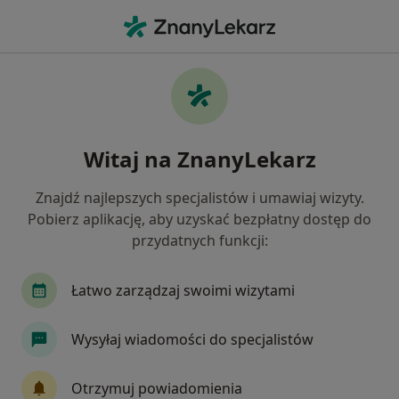
Me
Icon • Poznań, wielkopolskie
Filtry
• 1
Mapa
ICON specjaliści w Poznaniu
Witaj na ZnanyLekarz
Jak działają wyniki wyszukiwania
Znajdź najlepszych specjalistów i umawiaj wizyty.
Pobierz aplikację, aby uzyskać bezpłatny dostęp do
Jakiego specjalisty szukasz?
przydatnych funkcji:
Stomatolog
Higienistka/higienista stomatolo
Łatwo zarządzaj swoimi wizytami
Wysyłaj wiadomości do specjalistów
Otrzymuj powiadomienia