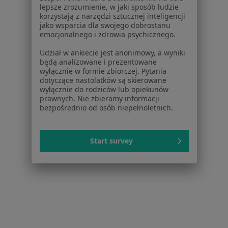
lepsze zrozumienie, w jaki sposób ludzie
Popularne specjalizacje
korzystają z narzędzi sztucznej inteligencji
jako wsparcia dla swojego dobrostanu
Psycholodzy w Poznaniu
emocjonalnego i zdrowia psychicznego.
Stomatolodzy w Poznaniu
Udział w ankiecie jest anonimowy, a wyniki
będą analizowane i prezentowane
Fizjoterapeuci w Poznaniu
wyłącznie w formie zbiorczej. Pytania
dotyczące nastolatków są skierowane
Interniści w Poznaniu
wyłącznie do rodziców lub opiekunów
prawnych. Nie zbieramy informacji
Psychoterapeuci w Poznaniu
bezpośrednio od osób niepełnoletnich.
Więcej (15)
Więcej w kategorii: Popularne specjalizacje
Start survey
Strona Główna
Usługi I Zabiegi
Icon
Poznań
Zmień miasto
Zmień m