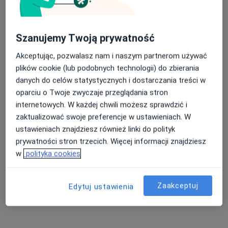
Szanujemy Twoją prywatność
Akceptując, pozwalasz nam i naszym partnerom używać
plików cookie (lub podobnych technologii) do zbierania
lek. dent. Anna Krawczyk
danych do celów statystycznych i dostarczania treści w
·
Więcej
Stomatolog
oparciu o Twoje zwyczaje przeglądania stron
99 opinii
internetowych. W każdej chwili możesz sprawdzić i
zaktualizować swoje preferencje w ustawieniach. W
ul Zofii Nałkowskiej 59 lokal U2, Poznań
•
Mapa
ustawieniach znajdziesz również linki do polityk
Specjalistyczna Praktyka Dentystyczna I Medycyna Estetyczna Marzena Helwich
prywatności stron trzecich. Więcej informacji znajdziesz
ICON
od 350 zł
w
polityka cookies
Specjalista nie oferuje umawiania online pod tym adresem.
Poproś o wizytę
Zaakceptuj
Edytuj ustawienia