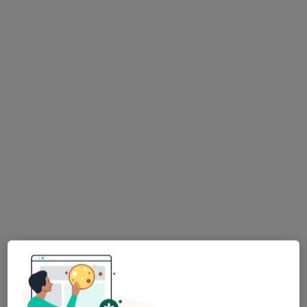
Bezpieczne płatności
lek. dent. Weronika Hawryluk
·
Więcej
Stomatolog
49 opinii
ul. Lwowska 4/92, Poznań
•
Mapa
Krokodylki Dental Studio
ICON
200 zł
Specjalista nie oferuje umawiania online pod tym adresem.
Poproś o wizytę