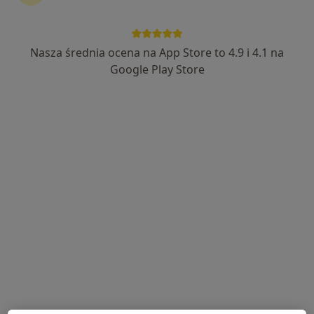
136 opinii
Albańska 12/1, Poznań
•
Mapa
Nasza średnia ocena na App Store to 4.9 i 4.1 na
Centrum Medyczne Topsmed i Centrum Gastrologiczne Górczyn
Google Play Store
Gastroskopia + kolonoskopia w znieczuleniu (anestezjologicznym)
od 2 300 zł
Specjalista nie oferuje umawiania online pod tym adresem.
Poproś o wizytę
dr n. med. Oleg Tyszkiwski
·
Więcej
Chirurg, Proktolog, Gastrolog