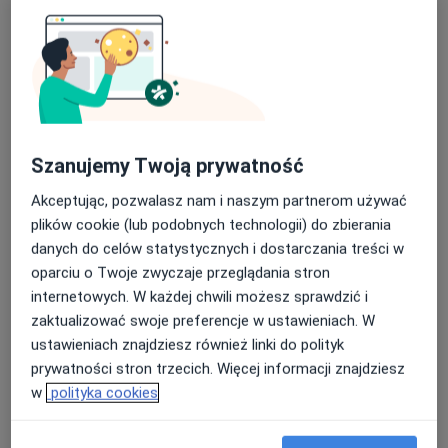
1757 opinii
Albańska 12/1, Poznań
•
Mapa
Centrum Medyczne Topsmed i Centrum Gastrologiczne Górczyn
Gastroskopia + kolonoskopia w znieczuleniu (anestezjologicznym)
od 2 300 zł
Specjalista nie oferuje umawiania online pod tym adresem.
Szanujemy Twoją prywatność
Poproś o wizytę
Akceptując, pozwalasz nam i naszym partnerom używać
plików cookie (lub podobnych technologii) do zbierania
danych do celów statystycznych i dostarczania treści w
oparciu o Twoje zwyczaje przeglądania stron
internetowych. W każdej chwili możesz sprawdzić i
zaktualizować swoje preferencje w ustawieniach. W
ustawieniach znajdziesz również linki do polityk
prywatności stron trzecich. Więcej informacji znajdziesz
w
polityka cookies
dr n. med. Mirosław Łukaszuk
·
Więcej
Chirurg