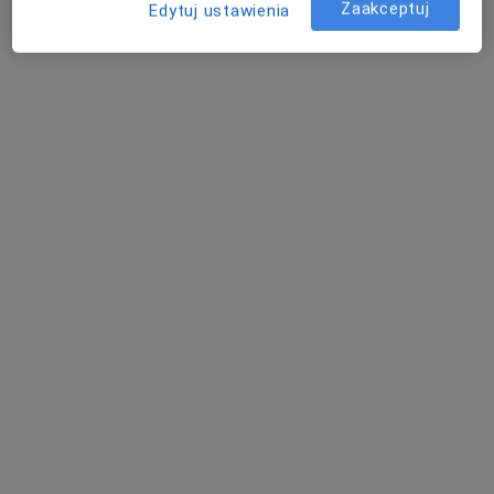
Zaakceptuj
Edytuj ustawienia
82 opinie
Albańska 12/1, Poznań
•
Mapa
Centrum Medyczne Topsmed i Centrum Gastrologiczne Górczyn
Gastroskopia + kolonoskopia w znieczuleniu (anestezjologicznym)
od 2 300 zł
Specjalista nie oferuje umawiania online pod tym adresem.
Poproś o wizytę
dr n. med. Bartosz Cybułka
·
Więcej
Chirurg, Gastrolog