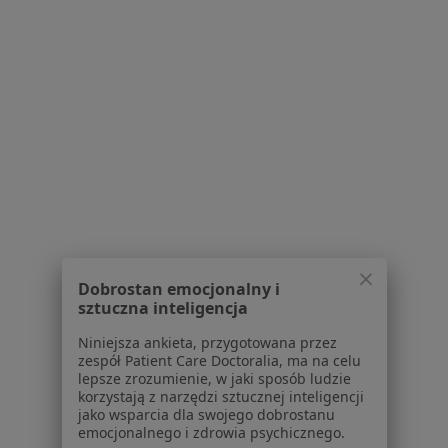
Serwis
Regulamin
Polityka prywatności pacjentów
Polityka prywatności profesjonalistów
Polityka prywatności dla profesjonalistów, których
dane pozyskaliśmy samodzielnie
Polityka cookies
Jak działają wyniki wyszukiwania
Dostępność
O nas
Praca
Rekrutujemy!
Dobrostan emocjonalny i
Partnerzy
sztuczna inteligencja
Centrum prasowe
Niniejsza ankieta, przygotowana przez
Kontakt
zespół Patient Care Doctoralia, ma na celu
lepsze zrozumienie, w jaki sposób ludzie
Dla pacjentów
korzystają z narzędzi sztucznej inteligencji
jako wsparcia dla swojego dobrostanu
Lekarze
emocjonalnego i zdrowia psychicznego.