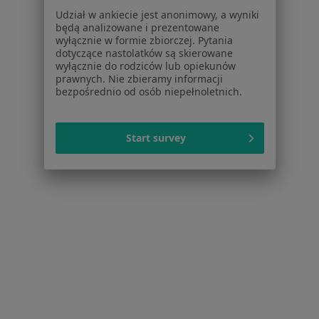
Placówki medyczne
Udział w ankiecie jest anonimowy, a wyniki
Pytania i odpowiedzi
będą analizowane i prezentowane
Usługi i zabiegi
wyłącznie w formie zbiorczej. Pytania
dotyczące nastolatków są skierowane
Choroby
wyłącznie do rodziców lub opiekunów
Pomoc
prawnych. Nie zbieramy informacji
Aplikacje mobilne
bezpośrednio od osób niepełnoletnich.
Blog dla pacjentów
Dla profesjonalistów
Start survey
Cennik
Dla lekarzy
Dla placówek medycznych
Noa Notes
nowość
Baza wiedzy
Centrum Pomocy dla Specjalisty
Kontakt
ZnanyLekarz - Strona główna
ZnanyLekarz Sp. z o.o.