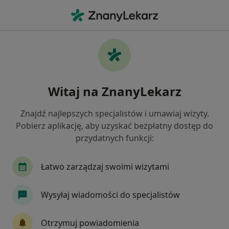
Me
Gastroskopia Kolonoskopia W Znieczuleniu Anestezjologicznym • Poznań, wielkopolskie
Filtry
• 1
Mapa
Gastroskopia + kolonoskopia w znieczuleniu
Witaj na ZnanyLekarz
(anestezjologicznym) specjaliści w Poznaniu
Jak działają wyniki wyszukiwania
Znajdź najlepszych specjalistów i umawiaj wizyty.
Pobierz aplikację, aby uzyskać bezpłatny dostęp do
przydatnych funkcji:
Łatwo zarządzaj swoimi wizytami
Wysyłaj wiadomości do specjalistów
lek. Piotr Szabłowski
Otrzymuj powiadomienia
Chirurg, W trakcie specjalizacji (Gastrolog)