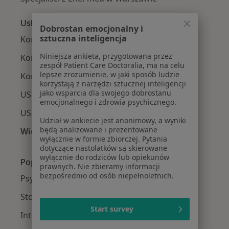
Usługi w Warszawie
Dobrostan emocjonalny i
sztuczna inteligencja
Konsultacja internistyczna w Warszawie
Niniejsza ankieta, przygotowana przez
Konsultacja kardiologiczna w Warszawie
zespół Patient Care Doctoralia, ma na celu
lepsze zrozumienie, w jaki sposób ludzie
Konsultacja endokrynologiczna w Warszawie
korzystają z narzędzi sztucznej inteligencji
jako wsparcia dla swojego dobrostanu
USG jamy brzusznej w Warszawie
emocjonalnego i zdrowia psychicznego.
USG tarczycy w Warszawie
Udział w ankiecie jest anonimowy, a wyniki
będą analizowane i prezentowane
Więcej (15)
wyłącznie w formie zbiorczej. Pytania
Więcej w kategorii: Usługi w Warszawie
dotyczące nastolatków są skierowane
wyłącznie do rodziców lub opiekunów
Popularne specjalizacje
prawnych. Nie zbieramy informacji
bezpośrednio od osób niepełnoletnich.
Psycholodzy w Warszawie
Stomatolodzy w Warszawie
Start survey
Interniści w Warszawie