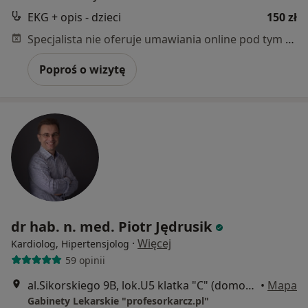
EKG + opis - dzieci
150 zł
Specjalista nie oferuje umawiania online pod tym adresem.
Poproś o wizytę
dr hab. n. med. Piotr Jędrusik
·
Więcej
Kardiolog, Hipertensjolog
59 opinii
al.Sikorskiego 9B, lok.U5 klatka "C" (domofon 9305 i klawisz dzwonka), Warszawa
•
Mapa
Gabinety Lekarskie "profesorkarcz.pl"