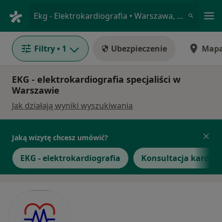
Me
Ekg - Elektrokardiografia • Warszawa, mazowieckie
Filtry
• 1
Ubezpieczenie
Map
EKG - elektrokardiografia specjaliści w
Warszawie
Jak działają wyniki wyszukiwania
Jaką wizytę chcesz umówić?
EKG - elektrokardiografia
Konsultacja kardiol