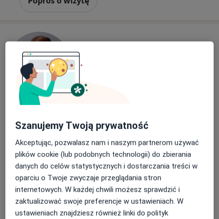
Poproś o wizytę
lek. Anna Bacewicz-Młynarkiewicz
Szanujemy Twoją prywatność
Lekarz rodzinny, Lekarz wykonujący zabiegi medycyny
·
Więcej
estetycznej, Lekarz pierwszego kontaktu
Akceptując, pozwalasz nam i naszym partnerom używać
468 opinii
plików cookie (lub podobnych technologii) do zbierania
KONSULTACJE INTERNISTYCZNE ul. Dzieci Warszawy 40A lok. 30, Warszawa
•
Mapa
danych do celów statystycznych i dostarczania treści w
Gabinet Lekarski Medycyna i Estetyka - Anna Bacewicz-Młynarkiewicz
oparciu o Twoje zwyczaje przeglądania stron
internetowych. W każdej chwili możesz sprawdzić i
EKG - elektrokardiografia
od 90 zł
zaktualizować swoje preferencje w ustawieniach. W
Specjalista nie oferuje umawiania online pod tym adresem.
ustawieniach znajdziesz również linki do polityk