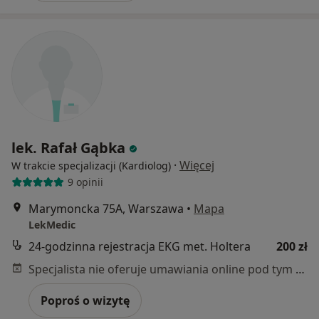
lek. Rafał Gąbka
·
Więcej
W trakcie specjalizacji (Kardiolog)
9 opinii
Marymoncka 75A, Warszawa
•
Mapa
LekMedic
24-godzinna rejestracja EKG met. Holtera
200 zł
Specjalista nie oferuje umawiania online pod tym adresem.
Poproś o wizytę