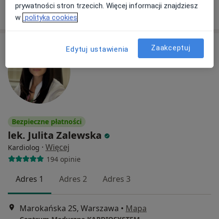
prywatności stron trzecich. Więcej informacji znajdziesz
Poproś o wizytę
w
polityka cookies
Zaakceptuj
Edytuj ustawienia
Bezpieczne płatności
lek. Julita Zalewska
·
Więcej
Kardiolog
194 opinie
Adres 1
Adres 2
Adres 3
Marokańska 2S, Warszawa
•
Mapa