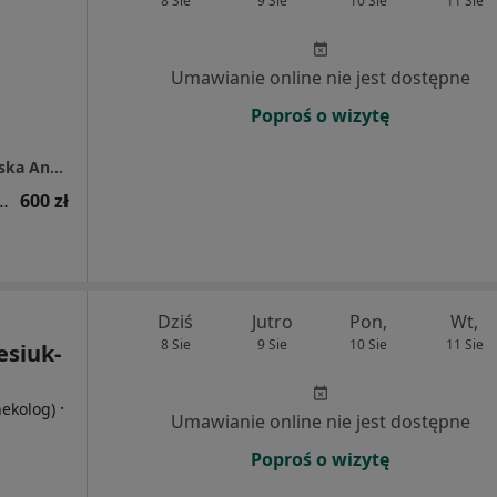
8 Sie
9 Sie
10 Sie
11 Sie
Umawianie online nie jest dostępne
Poproś o wizytę
Victoria Clinic Indywidualna Praktyka Lekarska Anna Czyżewicz-Milczarek
PV-HR 14 wysokoonkogennych typów wirusa
600 zł
Dziś
Jutro
Pon,
Wt,
8 Sie
9 Sie
10 Sie
11 Sie
esiuk-
·
nekolog)
Umawianie online nie jest dostępne
Poproś o wizytę