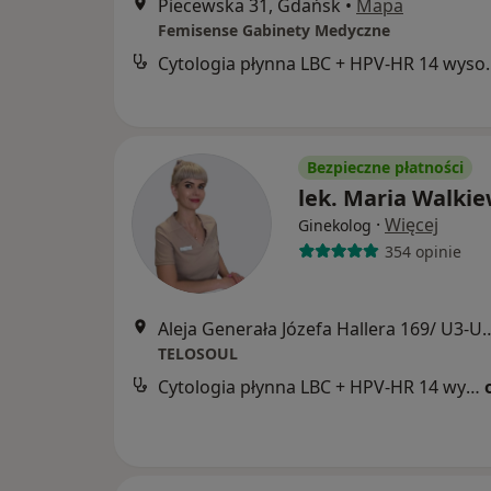
Piecewska 31, Gdańsk
•
Mapa
Femisense Gabinety Medyczne
Cytologia płynna LBC + H
Bezpieczne płatności
lek. Maria Walkie
·
Więcej
Ginekolog
354 opinie
Aleja Generała Józefa Hallera
TELOSOUL
Cytologia płynna LBC + HPV-HR 14 wysokoonkogennych typów wirusa