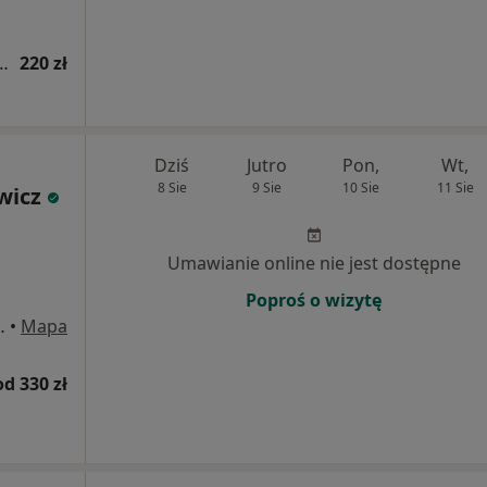
PV-HR 14 wysokoonkogennych typów wirusa
220 zł
Dziś
Jutro
Pon,
Wt,
8 Sie
9 Sie
10 Sie
11 Sie
wicz
Umawianie online nie jest dostępne
Poproś o wizytę
 169/ U3-U4, Gdańsk
•
Mapa
od 330 zł