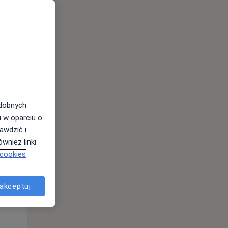
odobnych
i w oparciu o
Śr,
Czw,
Pt,
awdzić i
12 Sie
13 Sie
14 Sie
wnież linki
 cookies
akceptuj