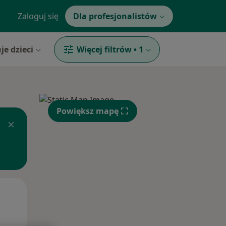
Zaloguj się
Dla profesjonalistów
je dzieci
Więcej filtrów
•
1
Powiększ mapę
Śr,
Czw,
Pt,
12 Sie
13 Sie
14 Sie