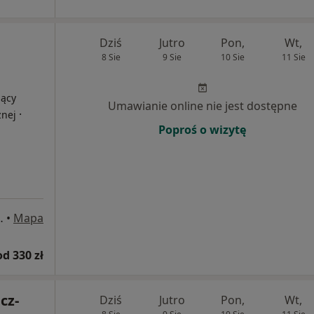
Dziś
Jutro
Pon,
Wt,
8 Sie
9 Sie
10 Sie
11 Sie
jący
Umawianie online nie jest dostępne
·
znej
Poproś o wizytę
 169/ U3-U4, Gdańsk
•
Mapa
od 330 zł
cz-
Dziś
Jutro
Pon,
Wt,