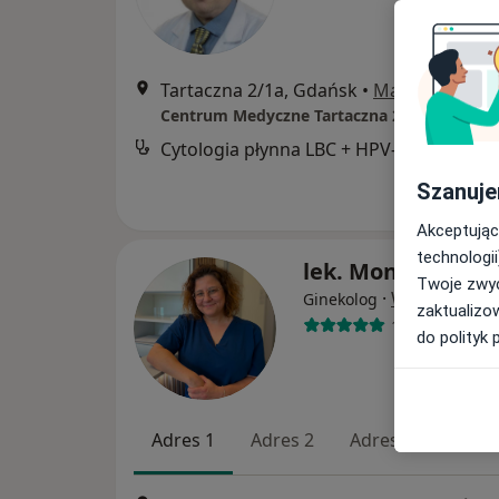
Tartaczna 2/1a, Gdańsk
•
Mapa
Centrum Medyczne Tartaczna 2
Cytologia płynna LBC + H
Szanuje
Akceptując
technologii
lek. Monika Kulcz
Twoje zwyc
·
Więcej
Ginekolog
zaktualizo
100 opinii
do polityk 
Adres 1
Adres 2
Adres 3