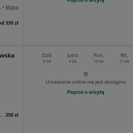
Poproś o wizytę
 169/ U3-U4, Gdańsk
•
Mapa
od 330 zł
owska
Dziś
Jutro
Pon,
Wt,
8 Sie
9 Sie
10 Sie
11 Sie
Umawianie online nie jest dostępne
Poproś o wizytę
PV-HR 14 wysokoonkogennych typów wirusa
350 zł