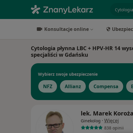
specjaliz
Konsultacje online
Ubezpiec
Cytologia płynna LBC + HPV-HR 14 w
specjaliści w Gdańsku
Wybierz swoje ubezpieczenie
NFZ
Allianz
Compensa
lek. Marek Koroż
·
Więcej
Ginekolog
838 opinii