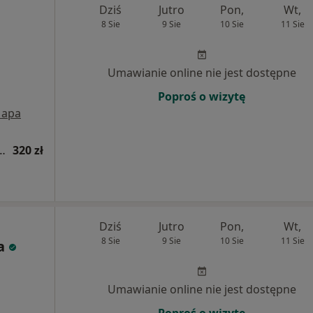
Dziś
Jutro
Pon,
Wt,
8 Sie
9 Sie
10 Sie
11 Sie
Umawianie online nie jest dostępne
Poproś o wizytę
apa
PV-HR 14 wysokoonkogennych typów wirusa
320 zł
Dziś
Jutro
Pon,
Wt,
8 Sie
9 Sie
10 Sie
11 Sie
a
Umawianie online nie jest dostępne