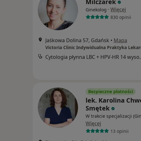
Milczarek
·
Więcej
Ginekolog
830 opinii
Jaśkowa Dolina 57, Gdańsk
•
Mapa
Cytologia płynna LBC + H
Bezpieczne płatności
lek. Karolina Chw
Smętek
W trakcie specjalizacji (Gi
Więcej
13 opinii