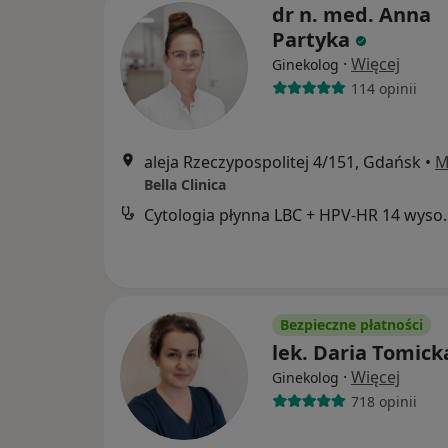
dr n. med. Anna
Partyka
·
Więcej
Ginekolog
114 opinii
aleja Rzeczypospolitej 4/151, Gdańsk
•
M
Bella Clinica
Cytologia płynna LBC + H
Bezpieczne płatności
lek. Daria Tomick
·
Więcej
Ginekolog
718 opinii