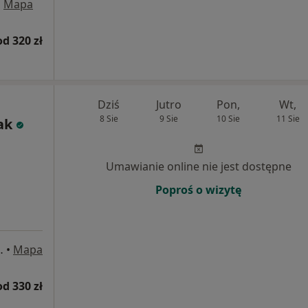
•
Mapa
od 320 zł
Dziś
Jutro
Pon,
Wt,
8 Sie
9 Sie
10 Sie
11 Sie
ak
Umawianie online nie jest dostępne
Poproś o wizytę
 169/ U3-U4, Gdańsk
•
Mapa
od 330 zł