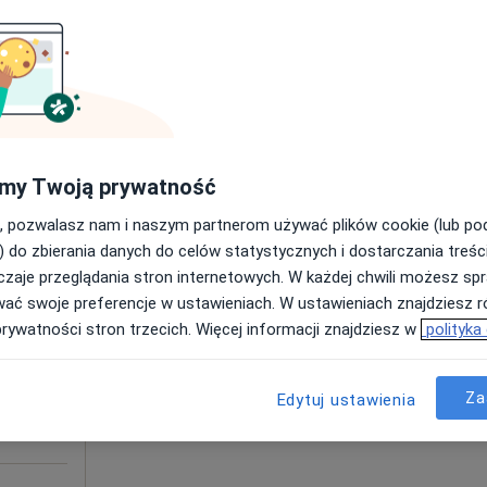
Umawianie online nie jest dostępne
Poproś o wizytę
PV-HR 14 wysokoonkogennych typów wirusa
350 zł
my Twoją prywatność
, pozwalasz nam i naszym partnerom używać plików cookie (lub p
) do zbierania danych do celów statystycznych i dostarczania treśc
yk
Dziś
Jutro
Pon,
Wt,
zaje przeglądania stron internetowych. W każdej chwili możesz spr
8 Sie
9 Sie
10 Sie
11 Sie
wać swoje preferencje w ustawieniach. W ustawieniach znajdziesz ró
prywatności stron trzecich. Więcej informacji znajdziesz w
polityka
Umawianie online nie jest dostępne
Poproś o wizytę
Za
Edytuj ustawienia