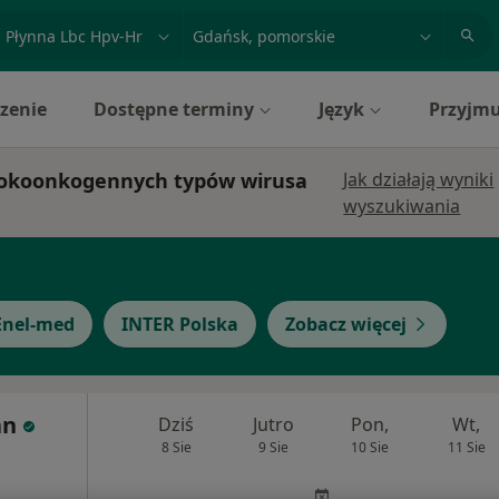
acja, badanie lub nazwisko
miasto lub dzielnica
zenie
Dostępne terminy
Język
Przyjmu
ysokoonkogennych typów wirusa
Jak działają wyniki
wyszukiwania
Enel-med
INTER Polska
Zobacz więcej
an
Dziś
Jutro
Pon,
Wt,
8 Sie
9 Sie
10 Sie
11 Sie