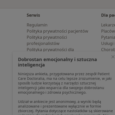
Serwis
Dla pa
Regulamin
Lekarz
Polityka prywatności pacjentów
Placów
Polityka prywatności
Pytani
profesjonalistów
Usługi 
Polityka prywatności dla
Choro
profesjonalistów, których dane
Pomoc
Dobrostan emocjonalny i sztuczna
pozyskaliśmy samodzielnie
Aplika
inteligencja
Polityka cookies
Blog d
Niniejsza ankieta, przygotowana przez zespół Patient
Jak działają wyniki wyszukiwania
Care Doctoralia, ma na celu lepsze zrozumienie, w jaki
Dostępność
sposób ludzie korzystają z narzędzi sztucznej
O nas
inteligencji jako wsparcia dla swojego dobrostanu
emocjonalnego i zdrowia psychicznego.
Praca
Rekrutujemy!
Partnerzy
Udział w ankiecie jest anonimowy, a wyniki będą
Centrum prasowe
analizowane i prezentowane wyłącznie w formie
zbiorczej. Pytania dotyczące nastolatków są skierowane
Kontakt