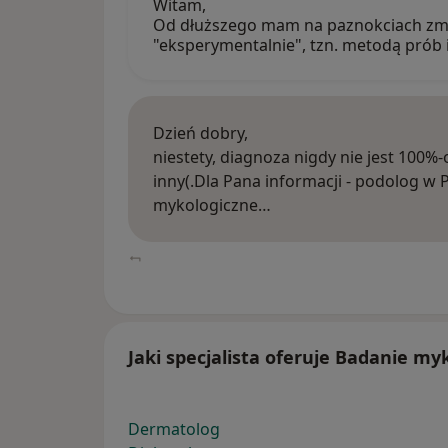
Witam,
Od dłuższego mam na paznokciach zmia
"eksperymentalnie", tzn. metodą prób 
Dzień dobry,
niestety, diagnoza nigdy nie jest 100%-
inny(.Dla Pana informacji - podolog w Po
mykologiczne…
Jaki specjalista oferuje Badanie my
Dermatolog