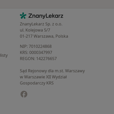
Kontakt
ZnanyLekarz - Strona główna
ZnanyLekarz Sp. z o.o.
ul. Kolejowa 5/7
01-217 Warszawa, Polska
NIP: ⁠7010224868
KRS: ⁠0000347997
isty
REGON: ⁠142276657
Sąd Rejonowy dla m.st. Warszawy
w Warszawie XII Wydział
Gospodarczy KRS
Facebook
otwiera się w nowej karcie