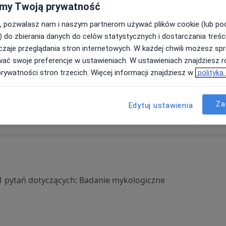
my Twoją prywatność
, pozwalasz nam i naszym partnerom używać plików cookie (lub p
) do zbierania danych do celów statystycznych i dostarczania treśc
ka
Ewelina
Kamila Brodowska
zaje przeglądania stron internetowych. W każdej chwili możesz spr
Rykaczewska
wać swoje preferencje w ustawieniach. W ustawieniach znajdziesz ró
Podolog
prywatności stron trzecich. Więcej informacji znajdziesz w
polityka
Rotmanka
Podolog
Gdańsk
tę
umów wizytę
Za
Edytuj ustawienia
umów wizytę
a 1 pytań dotyczących: Badanie mykologiczne