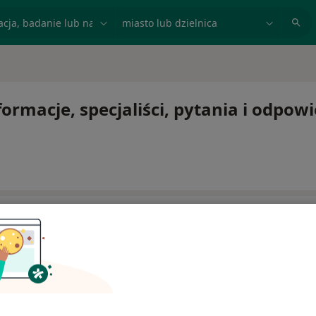
acja, badanie lub nazwisko
miasto lub dzielnica
ormacje, specjaliści, pytania i odpowi