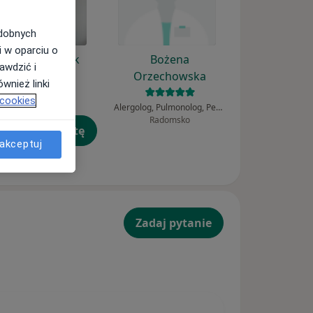
odobnych
i w oparciu o
Anna Chwistek
Bożena
awdzić i
Orzechowska
wnież linki
Podolog
 cookies
Gdańsk
Alergolog, Pulmonolog, Pediatra
Radomsko
umów wizytę
akceptuj
Zadaj pytanie