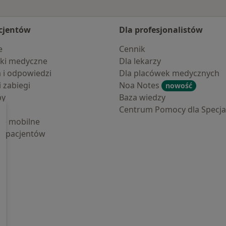
cjentów
Dla profesjonalistów
e
Cennik
ki medyczne
Dla lekarzy
a i odpowiedzi
Dla placówek medycznych
i zabiegi
Noa Notes
nowość
by
Baza wiedzy
Centrum Pomocy dla Specjal
cje mobilne
la pacjentów