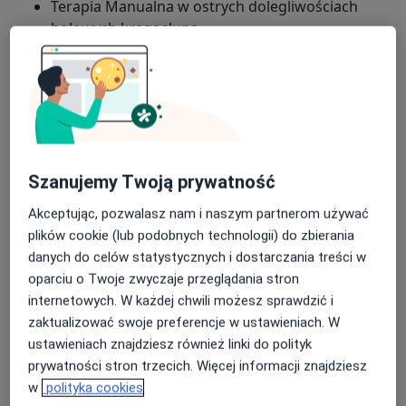
Terapia Manualna w ostrych dolegliwościach
bolowych kręgosłupa
O mnie
więcej
Terapie Manualne w bólach głowy
Zakres porad
Współczesne metody diagnostyki leczenia tkanek
Fizjoterapia sportowa
miękkich
Rehabilitacja medyczna
Rehabilitacja pourazowa
1. Moduł 1. Techniki energizacji mięsni cz.1
Kinezyterapia
Szanujemy Twoją prywatność
2. Moduł 2. Techniki energizacji mięśni cz.2
Główne obszary pomocy
Akceptując, pozwalasz nam i naszym partnerom używać
Bóle kręgosłupa
Rwa kulszowa
Ból barku
3. Moduł 3. Mięśniowo-powięziowe rozluźnianie
plików cookie (lub podobnych technologii) do zbierania
a11y_sr_more_diseases
Dyskopatia
Ból kolana
+10
danych do celów statystycznych i dostarczania treści w
4. Moduł 4. Techniki aktywnego rozluźniania
oparciu o Twoje zwyczaje przeglądania stron
Pacjenci których przyjmuję
internetowych. W każdej chwili możesz sprawdzić i
5. Moduł 5. Dysbalans mięśniowo powięziowy
Dorośli
zaktualizować swoje preferencje w ustawieniach. W
PNF Proprioceptywna Nerwowo-Mięsniowa
ustawieniach znajdziesz również linki do polityk
Rodzaje konsultacji
Facilitacja
prywatności stron trzecich. Więcej informacji znajdziesz
Stacjonarne
Zobacz lokalizacje (1)
w
polityka cookies
1. PNF w neurologii