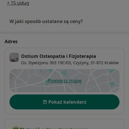
+ 15 usług
W jaki sposób ustalane są ceny?
Adres
Ostium Osteopatia i Fizjoterapia
Os. Dywizjonu 303 19C/03,
Czyżyny
, 31-872
Kraków
Powiększ mapę
otwiera się w nowej karcie
Dostępność
Pokaż kalendarz