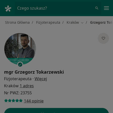
Me
Czego szukasz?
Strona Główna
Fizjoterapeuta
Kraków
Grzegorz To
Zmień miasto
mgr
Grzegorz Tokarzewski
O specjalizacjach
Fizjoterapeuta
·
Więcej
Kraków
1 adres
Nr PWZ: 23755
144 opinie