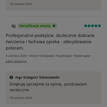
18 czerwca 2026
GJ
Weryfikacja wizyty
G
Profesjonalne podejście, skutecznie dobrane
ćwiczenia i fachowa opieka - zdecydowanie
polecam.
9 czerwca 2026
•
Ostium Osteopatia i Fizjoterapia
•
fizjoterapia
•
w opinii użytkownika GJ
zgłoś nadużycie
mgr Grzegorz Tokarzewski
Dziękuję uprzejmie za opinię , pozdrawiam
serdecznie
18 czerwca 2026