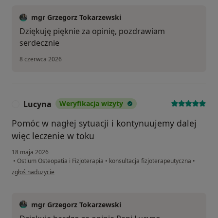
mgr Grzegorz Tokarzewski
Dziękuję pięknie za opinię, pozdrawiam
serdecznie
8 czerwca 2026
Lucyna
Weryfikacja wizyty
L
Pomóc w nagłej sytuacji i kontynuujemy dalej
więc leczenie w toku
18 maja 2026
•
Ostium Osteopatia i Fizjoterapia
•
konsultacja fizjoterapeutyczna
•
w opinii użytkownika Lucyna
zgłoś nadużycie
mgr Grzegorz Tokarzewski