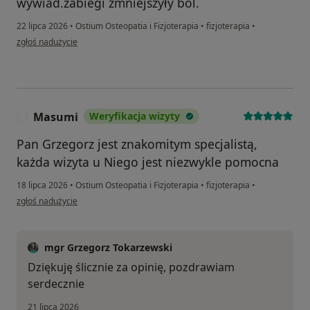
wywiad.zabiegi zmniejszyły ból.
22 lipca 2026
•
Ostium Osteopatia i Fizjoterapia
•
fizjoterapia
•
w opinii użytkownika Lech.B.
zgłoś nadużycie
Masumi
Weryfikacja wizyty
M
Pan Grzegorz jest znakomitym specjalistą,
każda wizyta u Niego jest niezwykle pomocna
18 lipca 2026
•
Ostium Osteopatia i Fizjoterapia
•
fizjoterapia
•
w opinii użytkownika Masumi
zgłoś nadużycie
mgr Grzegorz Tokarzewski
Dziękuję ślicznie za opinię, pozdrawiam
serdecznie
21 lipca 2026