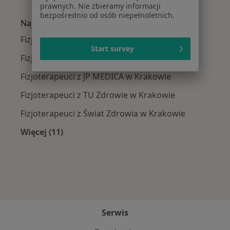
Więcej w kategorii: Najczęście leczone chorob
prawnych. Nie zbieramy informacji
bezpośrednio od osób niepełnoletnich.
Najpopularniejsze ubezpieczenia
Fizjoterapeuci z Allianz w Krakowie
Start survey
Fizjoterapeuci z Signal Iduna w Krakowie
Fizjoterapeuci z JP MEDICA w Krakowie
Fizjoterapeuci z TU Zdrowie w Krakowie
Fizjoterapeuci z Świat Zdrowia w Krakowie
Więcej (11)
Więcej w kategorii: Najpopularniejsze ubezpi
Serwis