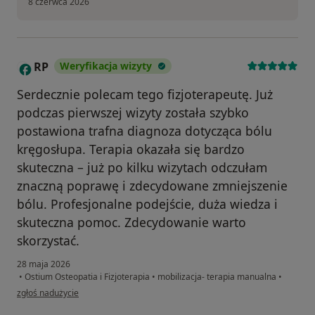
8 czerwca 2026
RP
Weryfikacja wizyty
R
Serdecznie polecam tego fizjoterapeutę. Już
podczas pierwszej wizyty została szybko
postawiona trafna diagnoza dotycząca bólu
kręgosłupa. Terapia okazała się bardzo
skuteczna – już po kilku wizytach odczułam
znaczną poprawę i zdecydowane zmniejszenie
bólu. Profesjonalne podejście, duża wiedza i
skuteczna pomoc. Zdecydowanie warto
skorzystać.
28 maja 2026
•
Ostium Osteopatia i Fizjoterapia
•
mobilizacja- terapia manualna
•
w opinii użytkownika RP
zgłoś nadużycie