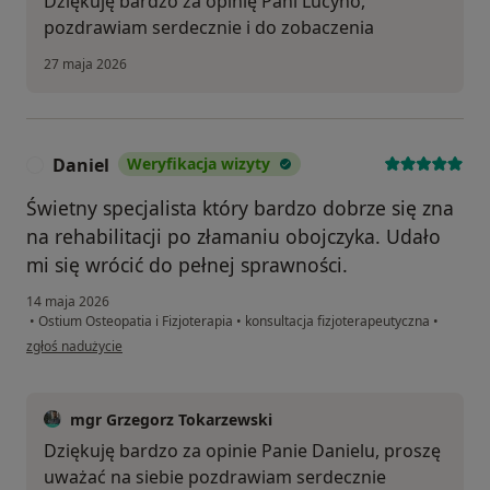
Dziękuję bardzo za opinię Pani Lucyno,
pozdrawiam serdecznie i do zobaczenia
27 maja 2026
Daniel
Weryfikacja wizyty
D
Świetny specjalista który bardzo dobrze się zna
na rehabilitacji po złamaniu obojczyka. Udało
mi się wrócić do pełnej sprawności.
14 maja 2026
•
Ostium Osteopatia i Fizjoterapia
•
konsultacja fizjoterapeutyczna
•
w opinii użytkownika Daniel
zgłoś nadużycie
mgr Grzegorz Tokarzewski
Dziękuję bardzo za opinie Panie Danielu, proszę
uważać na siebie pozdrawiam serdecznie