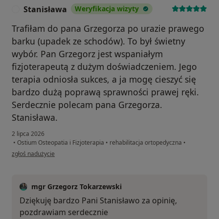
Stanisława
Weryfikacja wizyty
S
Trafiłam do pana Grzegorza po urazie prawego
barku (upadek ze schodów). To był świetny
wybór. Pan Grzegorz jest wspaniałym
fizjoterapeutą z dużym doświadczeniem. Jego
terapia odniosła sukces, a ja mogę cieszyć się
bardzo dużą poprawą sprawności prawej ręki.
Serdecznie polecam pana Grzegorza.
Stanisława.
2 lipca 2026
•
Ostium Osteopatia i Fizjoterapia
•
rehabilitacja ortopedyczna
•
w opinii użytkownika Stanisława
zgłoś nadużycie
mgr Grzegorz Tokarzewski
Dziękuję bardzo Pani Stanisławo za opinię,
pozdrawiam serdecznie