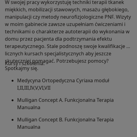
W swojej pracy wykorzystuję techniki terapii tkanek
miękkich, mobilizacji stawowych, masażu głębokiego,
manipulacji czy metody neurofizjologiczne PNF. Wizyty
w moim gabinecie zawsze uzupełniam ćwiczeniami i
technikami o charakterze autoterapii do wykonania w
domu przez pacjenta dla podtrzymania efektu
terapeutycznego. Stale podnoszę swoje kwalifikacje na
licznych kursach specjalistycznych aby jeszcze
skuteczniej pomagać. Potrzebujesz pomocy?
Kursy i szkolenia:
Spotkajmy się.
Medycyna Ortopedyczna Cyriaxa moduł
I,II,III,IV,V,VI,VII
Mulligan Concept A. Funkcjonalna Terapia
Manualna
Mulligan Concept B. Funkcjonalna Terapia
Manualna