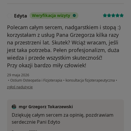
Edyta
Weryfikacja wizyty
E
Polecam całym sercem, nadgarstkiem i stopą :)
korzystałam z usług Pana Grzegorza kilka razy
na przestrzeni lat. Skutek? Wciąż wracam, jeśli
jest taka potrzeba. Pełen profesjonalizm, duża
wiedza i przede wszystkim skuteczność!
Przy okazji bardzo miły człowiek!
29 maja 2026
•
Ostium Osteopatia i Fizjoterapia
•
konsultacja fizjoterapeutyczna
•
w opinii użytkownika Edyta
zgłoś nadużycie
mgr Grzegorz Tokarzewski
Dziękuję całym sercem za opinię, pozdrawiam
serdecznie Pani Edyto