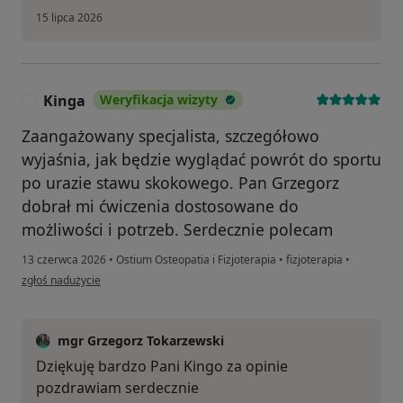
15 lipca 2026
Kinga
Weryfikacja wizyty
K
Zaangażowany specjalista, szczegółowo
wyjaśnia, jak będzie wyglądać powrót do sportu
po urazie stawu skokowego. Pan Grzegorz
dobrał mi ćwiczenia dostosowane do
możliwości i potrzeb. Serdecznie polecam
13 czerwca 2026
•
Ostium Osteopatia i Fizjoterapia
•
fizjoterapia
•
w opinii użytkownika Kinga
zgłoś nadużycie
mgr Grzegorz Tokarzewski
Dziękuję bardzo Pani Kingo za opinie
pozdrawiam serdecznie