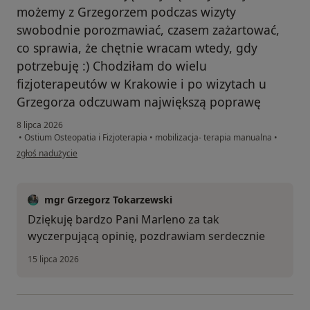
możemy z Grzegorzem podczas wizyty
swobodnie porozmawiać, czasem zażartować,
co sprawia, że chętnie wracam wtedy, gdy
potrzebuję :) Chodziłam do wielu
fizjoterapeutów w Krakowie i po wizytach u
Grzegorza odczuwam największą poprawę
8 lipca 2026
•
Ostium Osteopatia i Fizjoterapia
•
mobilizacja- terapia manualna
•
w opinii użytkownika Marlena
zgłoś nadużycie
mgr Grzegorz Tokarzewski
Dziękuję bardzo Pani Marleno za tak
wyczerpującą opinię, pozdrawiam serdecznie
15 lipca 2026