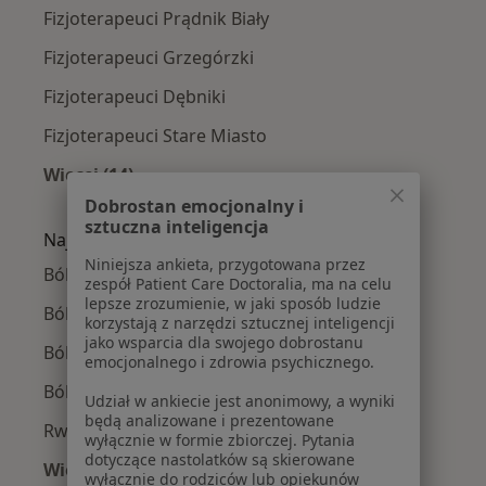
Fizjoterapeuci Prądnik Biały
Fizjoterapeuci Grzegórzki
Fizjoterapeuci Dębniki
Fizjoterapeuci Stare Miasto
Więcej (14)
Więcej w kategorii: Fizjoterapeuci w pobliżu
Dobrostan emocjonalny i
sztuczna inteligencja
Najczęście leczone choroby
Niniejsza ankieta, przygotowana przez
Bóle kręgosłupa w Krakowie
zespół Patient Care Doctoralia, ma na celu
lepsze zrozumienie, w jaki sposób ludzie
Ból barku w Krakowie
korzystają z narzędzi sztucznej inteligencji
jako wsparcia dla swojego dobrostanu
Ból kolana w Krakowie
emocjonalnego i zdrowia psychicznego.
Ból biodra w Krakowie
Udział w ankiecie jest anonimowy, a wyniki
będą analizowane i prezentowane
Rwa kulszowa w Krakowie
wyłącznie w formie zbiorczej. Pytania
dotyczące nastolatków są skierowane
Więcej (15)
wyłącznie do rodziców lub opiekunów