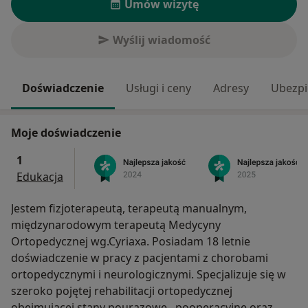
Umów wizytę
Wyślij wiadomość
Doświadczenie
Usługi i ceny
Adresy
Ubezpi
Moje doświadczenie
1
Edukacja
Jestem fizjoterapeutą, terapeutą manualnym,
międzynarodowym terapeutą Medycyny
Ortopedycznej wg.Cyriaxa. Posiadam 18 letnie
doświadczenie w pracy z pacjentami z chorobami
ortopedycznymi i neurologicznymi. Specjalizuje się w
szeroko pojętej rehabilitacji ortopedycznej
obejmującej stany pourazowe , pooperacyjne oraz