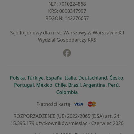
NIP: ⁠7010224868
KRS: ⁠0000347997
REGON: ⁠142276657
Sąd Rejonowy dla m.st. Warszawy w Warszawie XII
Wydział Gospodarczy KRS
Facebook
otwiera się w nowej karcie
otwiera się w nowej karcie
otwiera się w nowej karcie
otwiera się w nowej karcie
otwiera się w nowej karci
otwiera się
otwi
Polska
,
Türkiye
,
España
,
Italia
,
Deutschland
,
Česko
,
otwiera się w nowej karcie
otwiera się w nowej karcie
otwiera się w nowej karcie
otwiera się w nowej kar
otwiera się 
otwier
Portugal
,
México
,
Chile
,
Brasil
,
Argentina
,
Perú
,
otwiera się w nowej karc
Colombia
Płatności kartą
ROZPORZĄDZENIE (UE) 2022/2065 (DSA) art. 24:
15.395.179 użytkowników/miesiąc - Czerwiec 2026