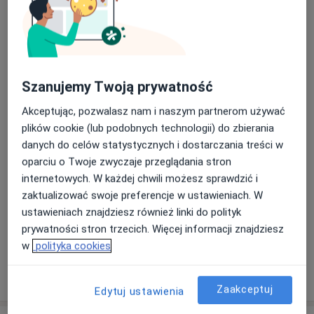
Adres 1
Adres 2
Adres 3
Adres 4
Adres 5
Indywidualna Specjalistyczna Praktyka
Lekarska
Szanujemy Twoją prywatność
Piotra Skargi 9,
62-030
Luboń
Akceptując, pozwalasz nam i naszym partnerom używać
plików cookie (lub podobnych technologii) do zbierania
Powiększ mapę
danych do celów statystycznych i dostarczania treści w
otwiera się w nowej karcie
oparciu o Twoje zwyczaje przeglądania stron
internetowych. W każdej chwili możesz sprawdzić i
Dostępność
W tym gabinecie nie można umawiać wizyt przez
zaktualizować swoje preferencje w ustawieniach. W
internet
ustawieniach znajdziesz również linki do polityk
Co mam zrobić w tej sytuacji?
prywatności stron trzecich. Więcej informacji znajdziesz
w
polityka cookies
Pokaż więcej
o adresie
Zaakceptuj
Edytuj ustawienia