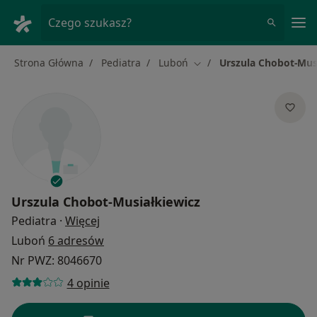
Me
Czego szukasz?
Strona Główna
Pediatra
Luboń
Urszula Chobot-Mus
Zmień miasto
Urszula Chobot-Musiałkiewicz
O specjalizacjach
Pediatra
·
Więcej
Luboń
6 adresów
Nr PWZ: 8046670
4 opinie