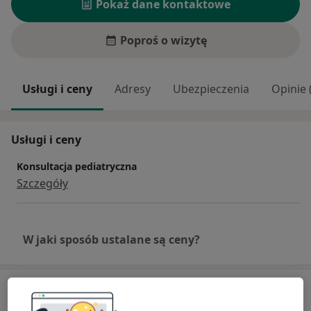
Pokaż dane kontaktowe
Poproś o wizytę
Usługi i ceny
Adresy
Ubezpieczenia
Opinie 
Usługi i ceny
Konsultacja pediatryczna
Szczegóły
W jaki sposób ustalane są ceny?
Adresy (6)