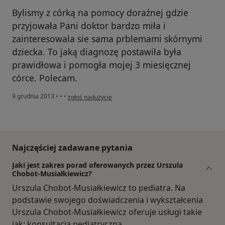
Bylismy z córką na pomocy doraźnej gdzie
przyjowała Pani doktor bardzo miła i
zainteresowala sie sama prblemami skórnymi
dziecka. To jaką diagnozę postawiła była
prawidłowa i pomogła mojej 3 miesięcznej
córce. Polecam.
w opinii użytkownika Monika N.
9 grudnia 2013
•
•
•
zgłoś nadużycie
Najczęściej zadawane pytania
Jaki jest zakres porad oferowanych przez Urszula
Chobot-Musiałkiewicz?
Urszula Chobot-Musiałkiewicz to pediatra. Na
podstawie swojego doświadczenia i wykształcenia
Urszula Chobot-Musiałkiewicz oferuje usługi takie
jak: konsultacja pediatryczna.