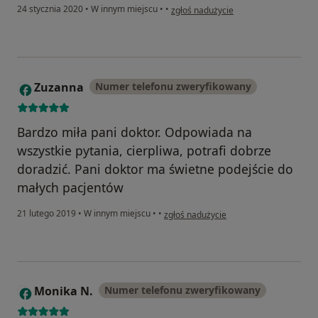
w opinii użytkownika Konto zostało u
24 stycznia 2020
•
W innym miejscu
•
•
zgłoś nadużycie
Zuzanna
Numer telefonu zweryfikowany
Z
Bardzo miła pani doktor. Odpowiada na
wszystkie pytania, cierpliwa, potrafi dobrze
doradzić. Pani doktor ma świetne podejście do
małych pacjentów
w opinii użytkownika Zuzanna
21 lutego 2019
•
W innym miejscu
•
•
zgłoś nadużycie
Monika N.
Numer telefonu zweryfikowany
M