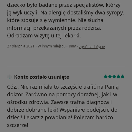
dziecko było badane przez specjalistów, którzy
ją wykluczyli. Na alergię dostaliśmy dwa syropy,
które stosuje się wymiennie. Nie słucha
informacji przekazanych przez rodzica.
Odradzam wizytę u tej lekarki.
w opinii użytkownika Joanna
27 sierpnia 2021
•
W innym miejscu
•
Inny
•
zgłoś nadużycie
Konto zostało usunięte
Cóż.. Nie raz miała to szczęście trafić na Panią
doktor. Zarówno na pomocy doraźnej, jak i w
ośrodku zdrowia. Zawsze trafna diagnoza i
dobrze dobrane leki! Wspaniałe podejscie do
dzieci! Lekarz z powołania! Polecam bardzo
szczerze!