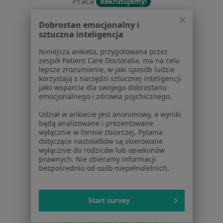
Praca
Rekrutujemy!
Partnerzy
Dobrostan emocjonalny i
Centrum prasowe
sztuczna inteligencja
Kontakt
Niniejsza ankieta, przygotowana przez
Dla pacjentów
zespół Patient Care Doctoralia, ma na celu
lepsze zrozumienie, w jaki sposób ludzie
Lekarze
korzystają z narzędzi sztucznej inteligencji
Placówki medyczne
jako wsparcia dla swojego dobrostanu
emocjonalnego i zdrowia psychicznego.
Pytania i odpowiedzi
Usługi i zabiegi
Udział w ankiecie jest anonimowy, a wyniki
Choroby
będą analizowane i prezentowane
wyłącznie w formie zbiorczej. Pytania
Pomoc
dotyczące nastolatków są skierowane
Aplikacje mobilne
wyłącznie do rodziców lub opiekunów
Blog dla pacjentów
prawnych. Nie zbieramy informacji
bezpośrednio od osób niepełnoletnich.
Dla profesjonalistów
Cennik
Start survey
Dla lekarzy
Dla placówek medycznych