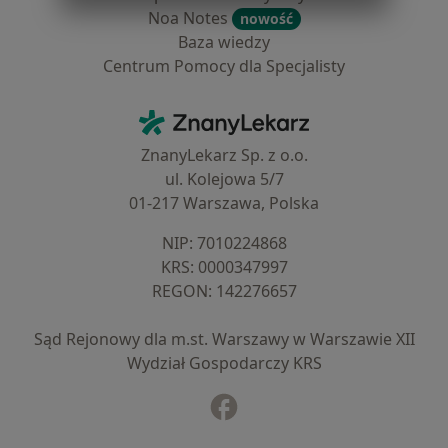
Noa Notes
nowość
Baza wiedzy
Centrum Pomocy dla Specjalisty
Kontakt
ZnanyLekarz - Strona główna
ZnanyLekarz Sp. z o.o.
ul. Kolejowa 5/7
01-217 Warszawa, Polska
NIP: ⁠7010224868
KRS: ⁠0000347997
REGON: ⁠142276657
Sąd Rejonowy dla m.st. Warszawy w Warszawie XII
Wydział Gospodarczy KRS
Facebook
otwiera się w nowej karcie