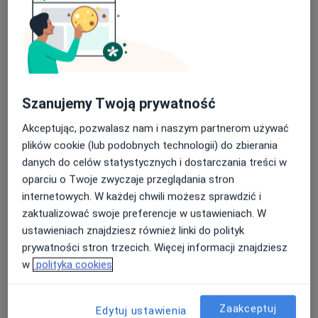
3010 opinii
Świetlana 25, Poznań
•
Mapa
Nasza średnia ocena na App Store to 4.9 i 4.1 na
Brak dostępnych specjalistów z wolnymi terminami w tym centrum medycznym.
Google Play Store
Pokaż profil
Szanujemy Twoją prywatność
Akceptując, pozwalasz nam i naszym partnerom używać
plików cookie (lub podobnych technologii) do zbierania
danych do celów statystycznych i dostarczania treści w
oparciu o Twoje zwyczaje przeglądania stron
internetowych. W każdej chwili możesz sprawdzić i
zaktualizować swoje preferencje w ustawieniach. W
ustawieniach znajdziesz również linki do polityk
prywatności stron trzecich. Więcej informacji znajdziesz
Świat Zdrowia Centrum Medyczne
w
polityka cookies
Poznań
·
Więcej
Urologia, Ginekologia, Neurologia
Zaakceptuj
1415 opinii
Edytuj ustawienia