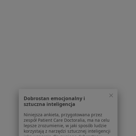
Placówki medyczne
Pytania i odpowiedzi
Usługi i zabiegi
Choroby
Pomoc
Aplikacje mobilne
Blog dla pacjentów
Dla profesjonalistów
Cennik
Dla lekarzy
Dla placówek medycznych
Noa Notes
nowość
Dobrostan emocjonalny i
Baza wiedzy
sztuczna inteligencja
Centrum Pomocy dla Specjalisty
Niniejsza ankieta, przygotowana przez
zespół Patient Care Doctoralia, ma na celu
Kontakt
lepsze zrozumienie, w jaki sposób ludzie
ZnanyLekarz - Strona główna
korzystają z narzędzi sztucznej inteligencji