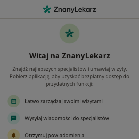
Me
Psychiatra • Poznań, wielkopolskie
Filtry
Ubezpieczenie:
Allianz
20 polecanych psychiatrów w Poznaniu z
Witaj na ZnanyLekarz
Allianz
Jak działają wyniki wyszukiwania
Znajdź najlepszych specjalistów i umawiaj wizyty.
Pobierz aplikację, aby uzyskać bezpłatny dostęp do
przydatnych funkcji:
Łatwo zarządzaj swoimi wizytami
Wysyłaj wiadomości do specjalistów
Skupienie na pacjencie
Otrzymuj powiadomienia