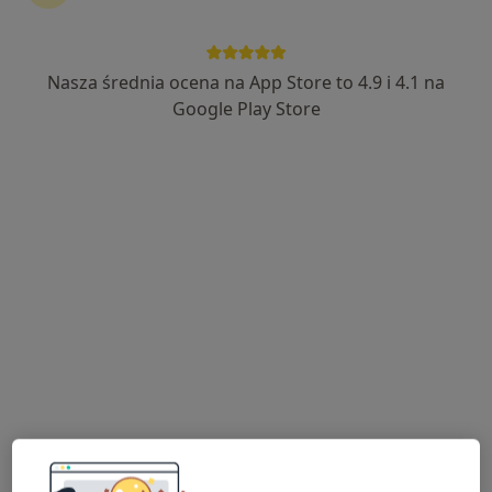
lek. Elżbieta Mazgaj-Hurtado
·
Więcej
Psychiatra
77 opinii
Nasza średnia ocena na App Store to 4.9 i 4.1 na
28 Czerwca 1956 r. 261 L2 (na rogu), Poznań
•
Mapa
Google Play Store
Vilda Clinic
Akceptuje Allianz
Konsultacja psychiatryczna (kolejna wizyta)
260 zł
Specjalista nie oferuje umawiania online pod tym adresem.
Poproś o wizytę