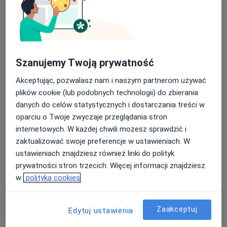
dr n. med. Magdalena Głodek
·
Więcej
Psychiatra
115 opinii
28 Czerwca 1956 r. 261 L2 (na rogu), Poznań
•
Mapa
Szanujemy Twoją prywatność
Vilda Clinic
Akceptując, pozwalasz nam i naszym partnerom używać
Akceptuje Allianz
plików cookie (lub podobnych technologii) do zbierania
Konsultacja psychiatryczna
250 zł
danych do celów statystycznych i dostarczania treści w
Specjalista nie oferuje umawiania online pod tym adresem.
oparciu o Twoje zwyczaje przeglądania stron
internetowych. W każdej chwili możesz sprawdzić i
Poproś o wizytę
zaktualizować swoje preferencje w ustawieniach. W
ustawieniach znajdziesz również linki do polityk
prywatności stron trzecich. Więcej informacji znajdziesz
w
polityka cookies
Zaakceptuj
Edytuj ustawienia