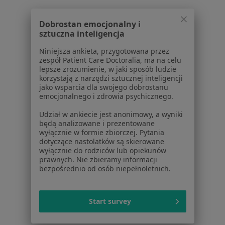
Praca
Rekrutujemy!
Partnerzy
Dobrostan emocjonalny i
Centrum prasowe
sztuczna inteligencja
Kontakt
Niniejsza ankieta, przygotowana przez
Dla pacjentów
zespół Patient Care Doctoralia, ma na celu
lepsze zrozumienie, w jaki sposób ludzie
Lekarze
korzystają z narzędzi sztucznej inteligencji
Placówki medyczne
jako wsparcia dla swojego dobrostanu
emocjonalnego i zdrowia psychicznego.
Pytania i odpowiedzi
Usługi i zabiegi
Udział w ankiecie jest anonimowy, a wyniki
Choroby
będą analizowane i prezentowane
wyłącznie w formie zbiorczej. Pytania
Pomoc
dotyczące nastolatków są skierowane
Aplikacje mobilne
wyłącznie do rodziców lub opiekunów
Blog dla pacjentów
prawnych. Nie zbieramy informacji
bezpośrednio od osób niepełnoletnich.
Dla profesjonalistów
Cennik
Start survey
Dla lekarzy
Dla placówek medycznych