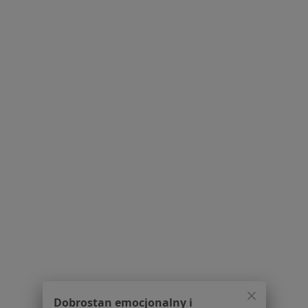
Dla pacjentów
Lekarze
Placówki medyczne
Pytania i odpowiedzi
Usługi i zabiegi
Choroby
Pomoc
Aplikacje mobilne
Blog dla pacjentów
Dla profesjonalistów
Cennik
Dla lekarzy
Dla placówek medycznych
Noa Notes
nowość
Baza wiedzy
Centrum Pomocy dla Specjalisty
Dobrostan emocjonalny i