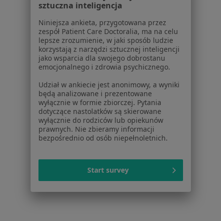
Kontakt
sztuczna inteligencja
ZnanyLekarz - Strona główna
Niniejsza ankieta, przygotowana przez
ZnanyLekarz Sp. z o.o.
zespół Patient Care Doctoralia, ma na celu
lepsze zrozumienie, w jaki sposób ludzie
ul. Kolejowa 5/7
korzystają z narzędzi sztucznej inteligencji
01-217 Warszawa, Polska
jako wsparcia dla swojego dobrostanu
emocjonalnego i zdrowia psychicznego.
NIP: ⁠7010224868
KRS: ⁠0000347997
Udział w ankiecie jest anonimowy, a wyniki
będą analizowane i prezentowane
REGON: ⁠142276657
wyłącznie w formie zbiorczej. Pytania
dotyczące nastolatków są skierowane
Sąd Rejonowy dla m.st. Warszawy w Warszawie XII
wyłącznie do rodziców lub opiekunów
prawnych. Nie zbieramy informacji
Wydział Gospodarczy KRS
bezpośrednio od osób niepełnoletnich.
Facebook
otwiera się w nowej karcie
Start survey
otwiera się w nowej karcie
otwiera się w nowej karcie
otwiera się w nowej karcie
otwiera się w nowej karci
otwiera się
otwi
Polska
,
Türkiye
,
España
,
Italia
,
Deutschland
,
Česko
,
otwiera się w nowej karcie
otwiera się w nowej karcie
otwiera się w nowej karcie
otwiera się w nowej kar
otwiera się 
otwier
Portugal
,
México
,
Chile
,
Brasil
,
Argentina
,
Perú
,
otwiera się w nowej karc
Colombia