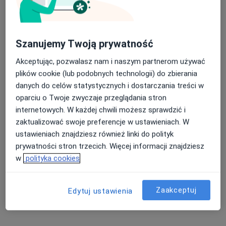
·
Więcej
Urologia, Ginekologia, Neurologia
1413 opinii
Nasza średnia ocena na App Store to 4.9 i 4.1 na
Braniewska 20, Poznań
•
Mapa
Szanujemy Twoją prywatność
Google Play Store
Brak dostępnych specjalistów z wolnymi terminami w tym centrum medycznym.
Akceptując, pozwalasz nam i naszym partnerom używać
plików cookie (lub podobnych technologii) do zbierania
Pokaż profil
danych do celów statystycznych i dostarczania treści w
oparciu o Twoje zwyczaje przeglądania stron
internetowych. W każdej chwili możesz sprawdzić i
Powiązane wyszukiwania
zaktualizować swoje preferencje w ustawieniach. W
ustawieniach znajdziesz również linki do polityk
Specjaliści w ramach Medicover
prywatności stron trzecich. Więcej informacji znajdziesz
Ortopedzi z Medicover w Poznaniu
w
polityka cookies
Ginekolodzy z Medicover w Poznaniu
Zaakceptuj
Edytuj ustawienia
Psycholodzy z Medicover w Poznaniu
Interniści z Medicover w Poznaniu