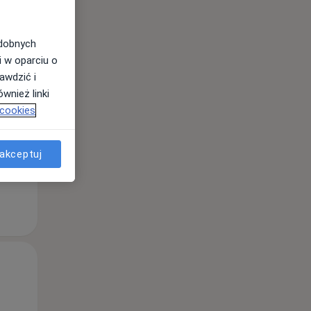
odobnych
Śr,
Czw,
Pt,
i w oparciu o
12 Sie
13 Sie
14 Sie
awdzić i
wnież linki
 cookies
akceptuj
Śr,
Czw,
Pt,
12 Sie
13 Sie
14 Sie