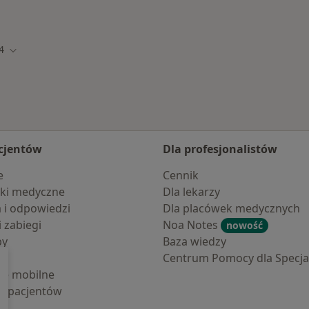
amach IMed24
Więcej w kategorii: 
4
to
Zmień miasto
cjentów
Dla profesjonalistów
e
Cennik
ki medyczne
Dla lekarzy
a i odpowiedzi
Dla placówek medycznych
i zabiegi
Noa Notes
nowość
by
Baza wiedzy
Centrum Pomocy dla Specjal
cje mobilne
la pacjentów