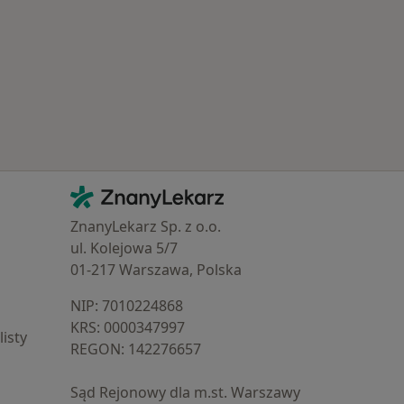
Najczęście leczone choroby
Kontakt
ZnanyLekarz - Strona główna
ZnanyLekarz Sp. z o.o.
ul. Kolejowa 5/7
01-217 Warszawa, Polska
NIP: ⁠7010224868
KRS: ⁠0000347997
isty
REGON: ⁠142276657
Sąd Rejonowy dla m.st. Warszawy