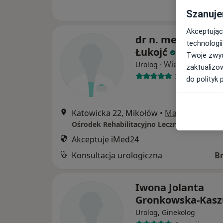
Szanuje
Akceptując
dr n. med. Krzysz
technologii
Łukojć
Twoje zwyc
·
Więcej
Urolog
zaktualizo
36 opinii
do polityk 
Katowicka 22, Mikołów
•
Mapa
Ośrodek Rehabilitacyjno Leczniczy - Grupa
Akceptuje iMed24
Konsultacja urologiczna
B
Iwona Jolanta
Gronkowska-Kas
Urolog, Ginekolog