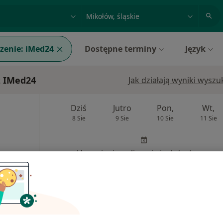
acja, badanie lub nazwisko
miasto lub dzielnica
zenie:
iMed24
Dostępne terminy
Język
z IMed24
Jak działają wyniki wysz
Dziś
Jutro
Pon,
Wt,
8 Sie
9 Sie
10 Sie
11 Sie
Umawianie online nie jest dostępne
·
erna
Pokaż profil