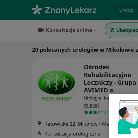
specjaliz
Konsultacje online
Ubezpiec
20 polecanych urologów w Mikołowie 
Ośrodek
Rehabilitacyjno
Leczniczy - Grupa
AVIMED
Urologia, Kardiologia, Int
Więcej
25 opinii
Katowicka 22, Mikołów
•
Mapa
Konsultacja urologiczna