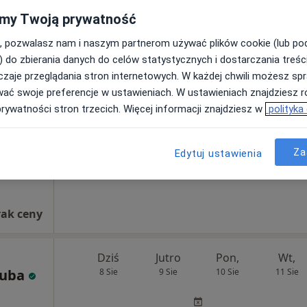
my Twoją prywatność
, pozwalasz nam i naszym partnerom używać plików cookie (lub p
tof
Dziś
Jutro
Pon,
Wt,
) do zbierania danych do celów statystycznych i dostarczania treśc
8 Sie
9 Sie
10 Sie
11 Sie
zaje przeglądania stron internetowych. W każdej chwili możesz spr
wać swoje preferencje w ustawieniach. W ustawieniach znajdziesz ró
prywatności stron trzecich. Więcej informacji znajdziesz w
polityka
Umawianie online nie jest dostępne
Poproś o wizytę
Za
Edytuj ustawienia
 AVIMED
rak ceny
Dziś
Jutro
Pon,
Wt,
zuba
8 Sie
9 Sie
10 Sie
11 Sie