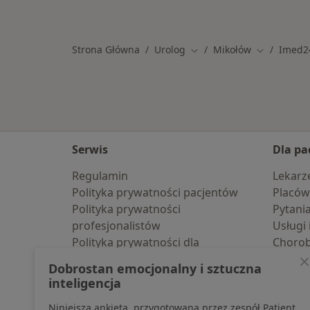
Więcej w kategorii: Specjaliści w r
Strona Główna
Urolog
Mikołów
Imed2
Zmień miasto
Zmień mias
Serwis
Dla pa
Regulamin
Lekarz
Polityka prywatności pacjentów
Placów
Polityka prywatności
Pytani
profesjonalistów
Usługi 
Polityka prywatności dla
Choro
profesjonalistów, których dane
Pomoc
Dobrostan emocjonalny i sztuczna
pozyskaliśmy samodzielnie
Aplika
inteligencja
Polityka cookies
Blog d
Niniejsza ankieta, przygotowana przez zespół Patient
Jak działają wyniki wyszukiwania