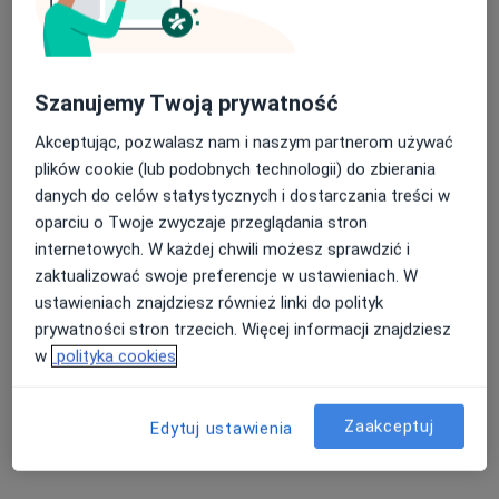
152 opinie
Dr. Seweryna Sterlinga 27/29, budynek Cotton House, I piętro, Łódź
•
Mapa
ARGO Centrum Medyczne
Nasza średnia ocena na App Store to 4.9 i 4.1 na
Akceptuje POLMED
Szanujemy Twoją prywatność
Google Play Store
Konsultacja urologiczna
180 zł
Akceptując, pozwalasz nam i naszym partnerom używać
plików cookie (lub podobnych technologii) do zbierania
Specjalista nie oferuje umawiania online pod tym adresem.
danych do celów statystycznych i dostarczania treści w
Poproś o wizytę
oparciu o Twoje zwyczaje przeglądania stron
internetowych. W każdej chwili możesz sprawdzić i
zaktualizować swoje preferencje w ustawieniach. W
ustawieniach znajdziesz również linki do polityk
Powiązane wyszukiwania
prywatności stron trzecich. Więcej informacji znajdziesz
Specjaliści w ramach POLMED
w
polityka cookies
Interniści z POLMED w Łodzi
Zaakceptuj
Kardiolodzy z POLMED w Łodzi
Edytuj ustawienia
Chirurdzy z POLMED w Łodzi