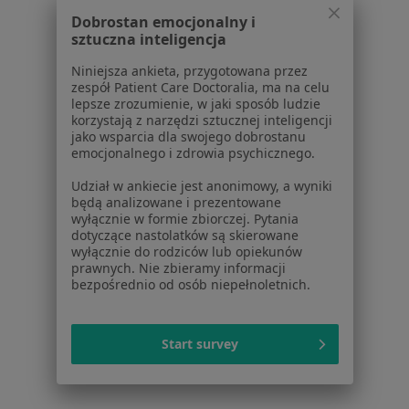
Centrum Pomocy dla Specjalisty
Dobrostan emocjonalny i
sztuczna inteligencja
Kontakt
ZnanyLekarz - Strona główna
Niniejsza ankieta, przygotowana przez
zespół Patient Care Doctoralia, ma na celu
ZnanyLekarz Sp. z o.o.
lepsze zrozumienie, w jaki sposób ludzie
ul. Kolejowa 5/7
korzystają z narzędzi sztucznej inteligencji
01-217 Warszawa, Polska
jako wsparcia dla swojego dobrostanu
emocjonalnego i zdrowia psychicznego.
NIP: ⁠7010224868
Udział w ankiecie jest anonimowy, a wyniki
KRS: ⁠0000347997
będą analizowane i prezentowane
REGON: ⁠142276657
wyłącznie w formie zbiorczej. Pytania
dotyczące nastolatków są skierowane
wyłącznie do rodziców lub opiekunów
Sąd Rejonowy dla m.st. Warszawy w Warszawie XII
prawnych. Nie zbieramy informacji
Wydział Gospodarczy KRS
bezpośrednio od osób niepełnoletnich.
Facebook
otwiera się w nowej karcie
Start survey
otwiera się w nowej karcie
otwiera się w nowej karcie
otwiera się w nowej karcie
otwiera się w nowej karci
otwiera się
otwi
Polska
,
Türkiye
,
España
,
Italia
,
Deutschland
,
Česko
,