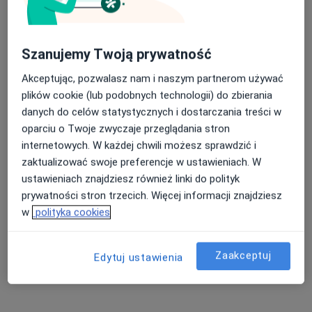
Nietrzymanie moczu Gdańsk
Rak prostaty Gdańsk
Nasza średnia ocena na App Store to 4.9 i 4.1 na
Szanujemy Twoją prywatność
Rak pęcherza moczowego Gdańsk
Google Play Store
Akceptując, pozwalasz nam i naszym partnerom używać
Kamica moczowa Gdańsk
plików cookie (lub podobnych technologii) do zbierania
danych do celów statystycznych i dostarczania treści w
Więcej (15)
oparciu o Twoje zwyczaje przeglądania stron
Więcej w kategorii: Najczęście leczone chorob
internetowych. W każdej chwili możesz sprawdzić i
zaktualizować swoje preferencje w ustawieniach. W
Strona Główna
Urolog
Gdańsk
Medicover
Zmień miasto
Zmień miasto
Zmień m
ustawieniach znajdziesz również linki do polityk
prywatności stron trzecich. Więcej informacji znajdziesz
w
polityka cookies
Zaakceptuj
Edytuj ustawienia