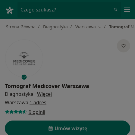
Me
Czego szukasz?
Strona Główna
Diagnostyka
Warszawa
Tomograf M
Zmień miasto
Tomograf Medicover Warszawa
O specjalizacjach
Diagnostyka
·
Więcej
Warszawa
1 adres
9 opinii
Umów wizytę