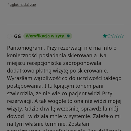
w opinii użytkownika Magda
•
zgłoś nadużycie
GG
Weryfikacja wizyty
G
Pantomogram . Przy rezerwacji nie ma info o
konieczności posiadania skierowania. Na
miejscu recepcjonistka zaproponowała
dodatkowo płatną wizytę po skierowanie.
Wyraziłam wątpliwość co do uczciwości takiego
postępowania. I tu kpiącym tonem pani
stwierdziła, że nie wie co pacjent widzi Przy
rezerwacji. A tak wogole to ona nie widzi mojej
wizyty. Gdzie chwilę wcześniej sprawdziła mój
dowod i widziała mnie w systemie. Zależało mi
na tym właśnie terminie. Zostałam