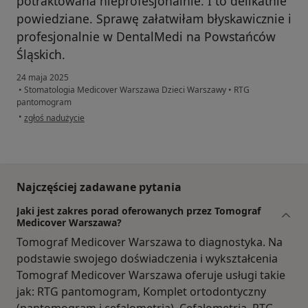
potraktowana nieprofesjonalnie. I to delikatnie
powiedziane. Sprawę załatwiłam błyskawicznie i
profesjonalnie w DentalMedi na Powstańców
Śląskich.
24 maja 2025
•
Stomatologia Medicover Warszawa Dzieci Warszawy
•
RTG
pantomogram
w opinii użytkownika GG
•
zgłoś nadużycie
Najczęściej zadawane pytania
Jaki jest zakres porad oferowanych przez Tomograf
Medicover Warszawa?
Tomograf Medicover Warszawa to diagnostyka. Na
podstawie swojego doświadczenia i wykształcenia
Tomograf Medicover Warszawa oferuje usługi takie
jak: RTG pantomogram, Komplet ortodontyczny
(pantomogram i cefalometria), Cefalometria, RTG