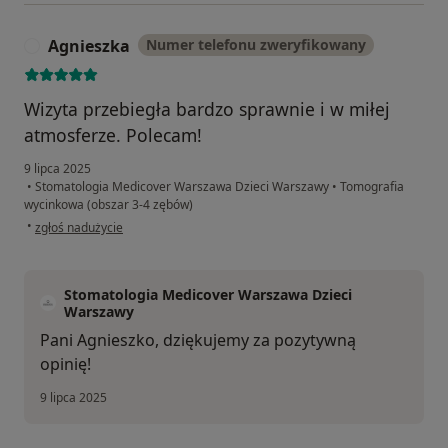
Agnieszka
Numer telefonu zweryfikowany
A
Wizyta przebiegła bardzo sprawnie i w miłej
atmosferze. Polecam!
9 lipca 2025
•
Stomatologia Medicover Warszawa Dzieci Warszawy
•
Tomografia
wycinkowa (obszar 3-4 zębów)
w opinii użytkownika Agnieszka
•
zgłoś nadużycie
Stomatologia Medicover Warszawa Dzieci
Warszawy
Pani Agnieszko, dziękujemy za pozytywną
opinię!
9 lipca 2025