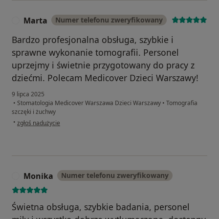
Marta
Numer telefonu zweryfikowany
M
Bardzo profesjonalna obsługa, szybkie i
sprawne wykonanie tomografii. Personel
uprzejmy i świetnie przygotowany do pracy z
dziećmi. Polecam Medicover Dzieci Warszawy!
9 lipca 2025
•
Stomatologia Medicover Warszawa Dzieci Warszawy
•
Tomografia
szczęki i żuchwy
w opinii użytkownika Marta
•
zgłoś nadużycie
Monika
Numer telefonu zweryfikowany
M
Świetna obsługa, szybkie badania, personel