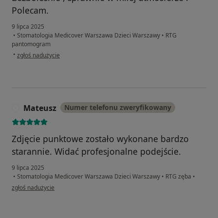
Polecam.
9 lipca 2025
•
Stomatologia Medicover Warszawa Dzieci Warszawy
•
RTG
pantomogram
w opinii użytkownika Małgorzata
•
zgłoś nadużycie
Mateusz
Numer telefonu zweryfikowany
M
Zdjęcie punktowe zostało wykonane bardzo
starannie. Widać profesjonalne podejście.
9 lipca 2025
•
Stomatologia Medicover Warszawa Dzieci Warszawy
•
RTG zęba
•
w opinii użytkownika Mateusz
zgłoś nadużycie