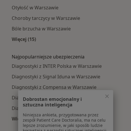
Otyłość w Warszawie
Choroby tarczycy w Warszawie
Bóle brzucha w Warszawie
Więcej (15)
Więcej w kategorii: Najczęście leczone chorob
Najpopularniejsze ubezpieczenia
Diagnostyki z INTER Polska w Warszawie
Diagnostyki z Signal Iduna w Warszawie
Diagnostyki z Compensa w Warszawie
Diagnostyki z TU Zdrowie w Warszawie
Dobrostan emocjonalny i
sztuczna inteligencja
Diagnostyki z PZU Zdrowie w Warszawie
Niniejsza ankieta, przygotowana przez
Więcej (1)
zespół Patient Care Doctoralia, ma na celu
Więcej w kategorii: Najpopularniejsze ubezpie
lepsze zrozumienie, w jaki sposób ludzie
korzystają z narzędzi sztucznej inteligencji