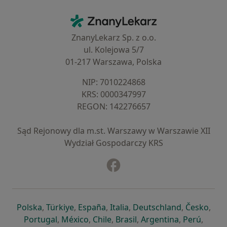
Kontakt
ZnanyLekarz - Strona główna
ZnanyLekarz Sp. z o.o.
ul. Kolejowa 5/7
01-217 Warszawa, Polska
NIP: ⁠7010224868
KRS: ⁠0000347997
REGON: ⁠142276657
Sąd Rejonowy dla m.st. Warszawy w Warszawie XII
Wydział Gospodarczy KRS
Facebook
otwiera się w nowej karcie
otwiera się w nowej karcie
otwiera się w nowej karcie
otwiera się w nowej karcie
otwiera się w nowej karci
otwiera się
otwi
Polska
,
Türkiye
,
España
,
Italia
,
Deutschland
,
Česko
,
otwiera się w nowej karcie
otwiera się w nowej karcie
otwiera się w nowej karcie
otwiera się w nowej kar
otwiera się 
otwier
Portugal
,
México
,
Chile
,
Brasil
,
Argentina
,
Perú
,