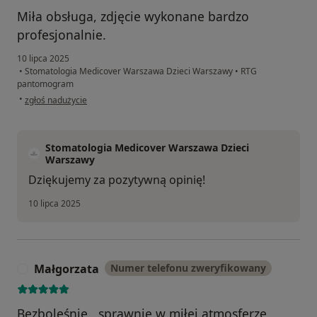
Miła obsługa, zdjęcie wykonane bardzo
profesjonalnie.
10 lipca 2025
•
Stomatologia Medicover Warszawa Dzieci Warszawy
•
RTG
pantomogram
w opinii użytkownika Marcel
•
zgłoś nadużycie
Stomatologia Medicover Warszawa Dzieci
Warszawy
Dziękujemy za pozytywną opinię!
10 lipca 2025
Małgorzata
Numer telefonu zweryfikowany
M
Bezboleśnie , sprawnie w miłej atmosferze .