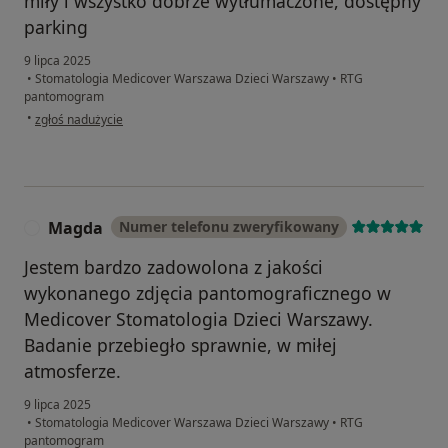
miły i wszystko dobrze wytłumaczone, dostępny
parking
9 lipca 2025
•
Stomatologia Medicover Warszawa Dzieci Warszawy
•
RTG
pantomogram
w opinii użytkownika Monika
•
zgłoś nadużycie
Magda
Numer telefonu zweryfikowany
M
Jestem bardzo zadowolona z jakości
wykonanego zdjęcia pantomograficznego w
Medicover Stomatologia Dzieci Warszawy.
Badanie przebiegło sprawnie, w miłej
atmosferze.
9 lipca 2025
•
Stomatologia Medicover Warszawa Dzieci Warszawy
•
RTG
pantomogram