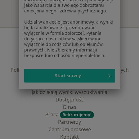
jako wsparcia dla swojego dobrostanu
emocjonalnego i zdrowia psychicznego.
Udział w ankiecie jest anonimowy, a wyniki
będą analizowane i prezentowane
wyłącznie w formie zbiorczej. Pytania
Serwis
dotyczące nastolatków są skierowane
wyłącznie do rodziców lub opiekunów
Regulamin
prawnych. Nie zbieramy informacji
Polityka prywatności pacjentów
bezpośrednio od osób niepełnoletnich.
Polityka prywatności profesjonalistów
Polityka prywatności dla profesjonalistów, których
Start survey
dane pozyskaliśmy samodzielnie
Polityka cookies
Jak działają wyniki wyszukiwania
Dostępność
O nas
Praca
Rekrutujemy!
Partnerzy
Centrum prasowe
Kontakt