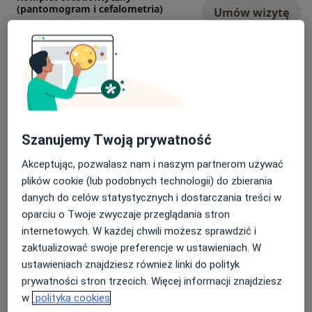
(pantomogram i cefalometria)
Umów wizytę
Od 249 zł
Szczegóły
RTG pantomogram
Umów wizytę
Od 159 zł
Szczegóły
RTG zęba
Umów wizytę
Szanujemy Twoją prywatność
Od 59 zł
Szczegóły
Akceptując, pozwalasz nam i naszym partnerom używać
plików cookie (lub podobnych technologii) do zbierania
Tomografia wycinkowa (obszar 3-4
zębów)
Umów wizytę
danych do celów statystycznych i dostarczania treści w
Od 199 zł
Szczegóły
oparciu o Twoje zwyczaje przeglądania stron
internetowych. W każdej chwili możesz sprawdzić i
+ 4 usługi
zaktualizować swoje preferencje w ustawieniach. W
ustawieniach znajdziesz również linki do polityk
prywatności stron trzecich. Więcej informacji znajdziesz
W jaki sposób ustalane są ceny?
w
polityka cookies