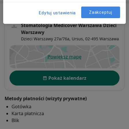
Adres
Zaakceptuj
Edytuj ustawienia
Stomatologia Medicover Warszawa Dzieci
Warszawy
Dzieci Warszawy 27a/76a,
Ursus
, 02-495
Warszawa
Powiększ mapę
otwiera się w nowej karcie
Dostępność
Pokaż kalendarz
Metody płatności (wizyty prywatne)
Gotówka
Karta płatnicza
Blik