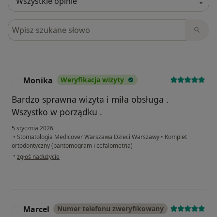
Szukaj w opiniach
Monika
Weryfikacja wizyty
M
Bardzo sprawna wizyta i miła obsługa .
Wszystko w porządku .
5 stycznia 2026
•
Stomatologia Medicover Warszawa Dzieci Warszawy
•
Komplet
ortodontyczny (pantomogram i cefalometria)
w opinii użytkownika Monika
•
zgłoś nadużycie
Marcel
Numer telefonu zweryfikowany
M