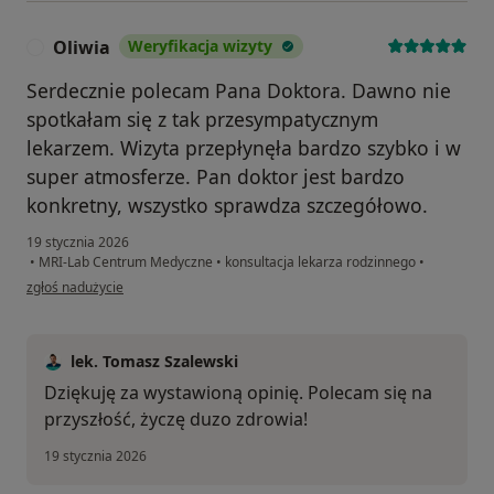
Oliwia
Weryfikacja wizyty
O
Serdecznie polecam Pana Doktora. Dawno nie
spotkałam się z tak przesympatycznym
lekarzem. Wizyta przepłynęła bardzo szybko i w
super atmosferze. Pan doktor jest bardzo
konkretny, wszystko sprawdza szczegółowo.
19 stycznia 2026
•
MRI-Lab Centrum Medyczne
•
konsultacja lekarza rodzinnego
•
w opinii użytkownika Oliwia
zgłoś nadużycie
lek. Tomasz Szalewski
Dziękuję za wystawioną opinię. Polecam się na
przyszłość, życzę duzo zdrowia!
19 stycznia 2026