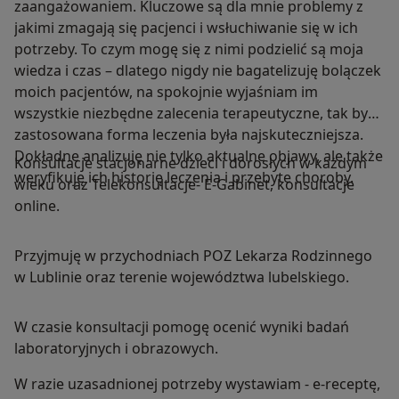
zaangażowaniem. Kluczowe są dla mnie problemy z
jakimi zmagają się pacjenci i wsłuchiwanie się w ich
potrzeby. To czym mogę się z nimi podzielić są moja
wiedza i czas – dlatego nigdy nie bagatelizuję bolączek
moich pacjentów, na spokojnie wyjaśniam im
wszystkie niezbędne zalecenia terapeutyczne, tak by
zastosowana forma leczenia była najskuteczniejsza.
Dokładne analizuję nie tylko aktualne objawy, ale także
Konsultacje stacjonarne dzieci i dorosłych w każdym
weryfikuję ich historię leczenia i przebyte choroby.
wieku oraz Telekonsultacje- E-Gabinet, konsultacje
online.
Przyjmuję w przychodniach POZ Lekarza Rodzinnego
w Lublinie oraz terenie województwa lubelskiego.
W czasie konsultacji pomogę ocenić wyniki badań
laboratoryjnych i obrazowych.
W razie uzasadnionej potrzeby wystawiam - e-receptę,