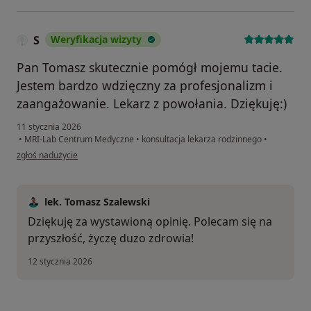
S
Weryfikacja wizyty
Pan Tomasz skutecznie pomógł mojemu tacie.
Jestem bardzo wdzięczny za profesjonalizm i
zaangażowanie. Lekarz z powołania. Dziękuję:)
11 stycznia 2026
•
MRI-Lab Centrum Medyczne
•
konsultacja lekarza rodzinnego
•
w opinii użytkownika S
zgłoś nadużycie
lek. Tomasz Szalewski
Dziękuję za wystawioną opinię. Polecam się na
przyszłość, życzę duzo zdrowia!
12 stycznia 2026