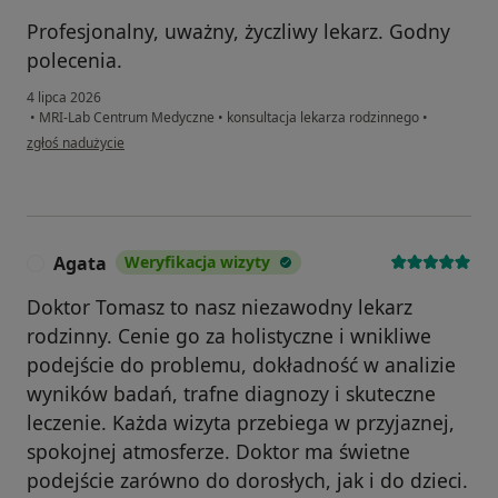
Profesjonalny, uważny, życzliwy lekarz. Godny
polecenia.
4 lipca 2026
•
MRI-Lab Centrum Medyczne
•
konsultacja lekarza rodzinnego
•
w opinii użytkownika D
zgłoś nadużycie
Agata
Weryfikacja wizyty
A
Doktor Tomasz to nasz niezawodny lekarz
rodzinny. Cenie go za holistyczne i wnikliwe
podejście do problemu, dokładność w analizie
wyników badań, trafne diagnozy i skuteczne
leczenie. Każda wizyta przebiega w przyjaznej,
spokojnej atmosferze. Doktor ma świetne
podejście zarówno do dorosłych, jak i do dzieci.