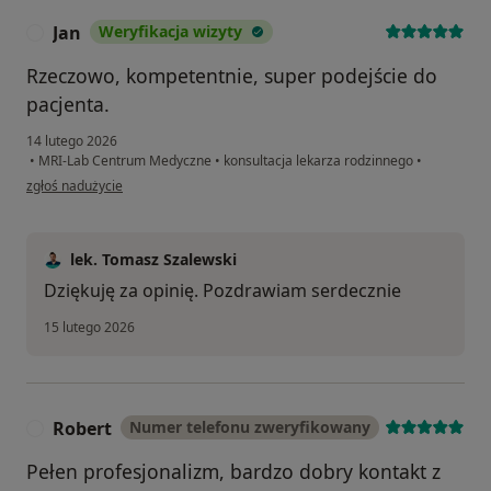
Jan
Weryfikacja wizyty
J
Rzeczowo, kompetentnie, super podejście do
pacjenta.
14 lutego 2026
•
MRI-Lab Centrum Medyczne
•
konsultacja lekarza rodzinnego
•
w opinii użytkownika Jan
zgłoś nadużycie
lek. Tomasz Szalewski
Dziękuję za opinię. Pozdrawiam serdecznie
15 lutego 2026
Robert
Numer telefonu zweryfikowany
R
Pełen profesjonalizm, bardzo dobry kontakt z