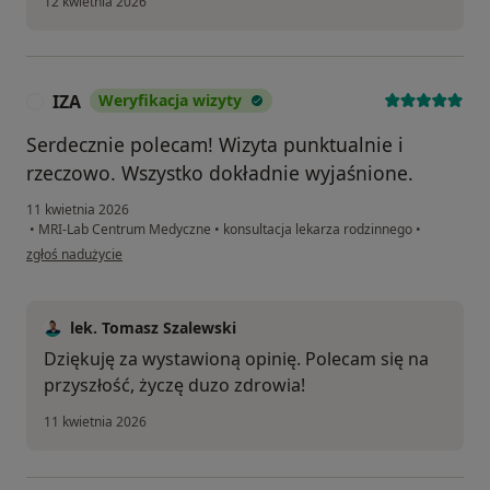
12 kwietnia 2026
IZA
Weryfikacja wizyty
I
Serdecznie polecam! Wizyta punktualnie i
rzeczowo. Wszystko dokładnie wyjaśnione.
11 kwietnia 2026
•
MRI-Lab Centrum Medyczne
•
konsultacja lekarza rodzinnego
•
w opinii użytkownika IZA
zgłoś nadużycie
lek. Tomasz Szalewski
Dziękuję za wystawioną opinię. Polecam się na
przyszłość, życzę duzo zdrowia!
11 kwietnia 2026