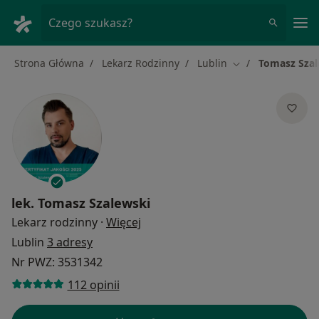
Me
Czego szukasz?
Strona Główna
Lekarz Rodzinny
Lublin
Tomasz Szal
Zmień miasto
lek.
Tomasz Szalewski
O specjalizacjach
Lekarz rodzinny
·
Więcej
Lublin
3 adresy
Nr PWZ: 3531342
112 opinii