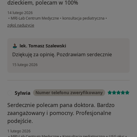
dzieckiem, polecam w 100%
14 lutego 2026
•
MRI-Lab Centrum Medyczne
•
konsultacja pediatryczna
•
w opinii użytkownika Robert
zgłoś nadużycie
lek. Tomasz Szalewski
Dziękuję za opinię. Pozdrawiam serdecznie
15 lutego 2026
Sylwia
Numer telefonu zweryfikowany
S
Serdecznie polecam pana doktora. Bardzo
zaangażowany i pomocny. Profesjonalne
podejście.
1 lutego 2026
•
MRI-Lab Centrum Medyczne
•
Konsultacja pediatryczna + USG płuc
•