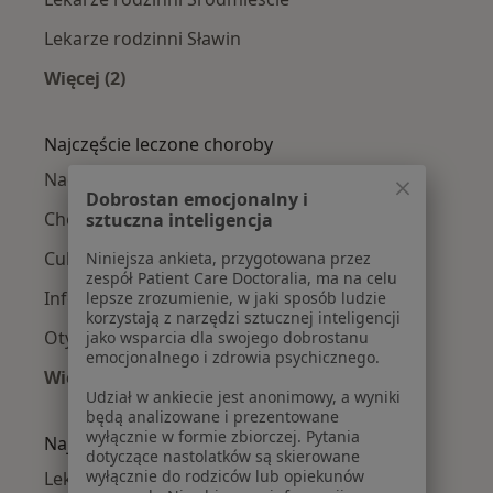
Lekarze rodzinni Sławin
Więcej (2)
Więcej w kategorii: Lekarze rodzinni w pobliżu
Najczęście leczone choroby
Nadciśnienie tętnicze w Lublinie
Dobrostan emocjonalny i
Choroby wieku dziecięcego w Lublinie
sztuczna inteligencja
Cukrzyca w Lublinie
Niniejsza ankieta, przygotowana przez
zespół Patient Care Doctoralia, ma na celu
Infekcje dróg oddechowych w Lublinie
lepsze zrozumienie, w jaki sposób ludzie
korzystają z narzędzi sztucznej inteligencji
Otyłość w Lublinie
jako wsparcia dla swojego dobrostanu
emocjonalnego i zdrowia psychicznego.
Więcej (15)
Udział w ankiecie jest anonimowy, a wyniki
Więcej w kategorii: Najczęście leczone chorob
będą analizowane i prezentowane
wyłącznie w formie zbiorczej. Pytania
Najpopularniejsze ubezpieczenia
dotyczące nastolatków są skierowane
wyłącznie do rodziców lub opiekunów
Lekarze rodzinni z PZU Zdrowie w Lublinie