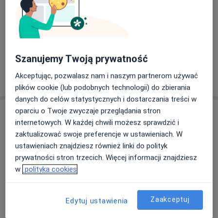
Dorośli (Tylko pod niektórymi adresami)
Dzieci (Tylko pod niektórymi adresami)
Rodzaje konsultacji
Stacjonarne
Zobacz lokalizacje (1)
Szanujemy Twoją prywatność
Pokaż więcej
Akceptując, pozwalasz nam i naszym partnerom używać
o doświadczeniu
plików cookie (lub podobnych technologii) do zbierania
danych do celów statystycznych i dostarczania treści w
oparciu o Twoje zwyczaje przeglądania stron
Usługi i ceny
internetowych. W każdej chwili możesz sprawdzić i
Konsultacja lekarza rodzinnego
zaktualizować swoje preferencje w ustawieniach. W
Umów wizytę
200 zł
Szczegóły
ustawieniach znajdziesz również linki do polityk
prywatności stron trzecich. Więcej informacji znajdziesz
w
polityka cookies
Konsultacja pediatryczna
Umów wizytę
Od 150 zł
Szczegóły
Zaakceptuj
Edytuj ustawienia
Konsultacja pediatryczna + USG