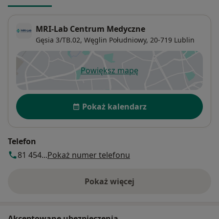
MRI-Lab Centrum Medyczne
Gęsia 3/TB.02,
Węglin Południowy
, 20-719
Lublin
Powiększ mapę
otwiera się w nowej karcie
Dostępność
Pokaż kalendarz
Telefon
81 454...
Pokaż numer telefonu
Pokaż więcej
o adresie
Akceptowane ubezpieczenia