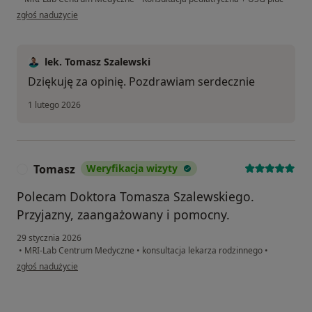
w opinii użytkownika Sylwia
zgłoś nadużycie
lek. Tomasz Szalewski
Dziękuję za opinię. Pozdrawiam serdecznie
1 lutego 2026
Tomasz
Weryfikacja wizyty
T
Polecam Doktora Tomasza Szalewskiego.
Przyjazny, zaangażowany i pomocny.
29 stycznia 2026
•
MRI-Lab Centrum Medyczne
•
konsultacja lekarza rodzinnego
•
w opinii użytkownika Tomasz
zgłoś nadużycie