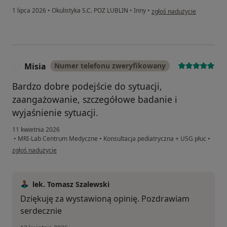
w opinii użytkownika Agata
1 lipca 2026
•
Okulistyka S.C. POZ LUBLIN
•
Inny
•
zgłoś nadużycie
Misia
Numer telefonu zweryfikowany
M
Bardzo dobre podejście do sytuacji,
zaangażowanie, szczegółowe badanie i
wyjaśnienie sytuacji.
11 kwietnia 2026
•
MRI-Lab Centrum Medyczne
•
Konsultacja pediatryczna + USG płuc
•
w opinii użytkownika Misia
zgłoś nadużycie
lek. Tomasz Szalewski
Dziękuję za wystawioną opinię. Pozdrawiam
serdecznie