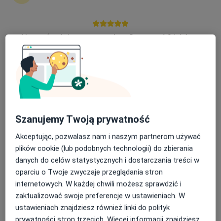
Lekarskie
·
Więcej
Medycyna rodzinna, Ginekologia, Radiologia
8954 opinie
Nasza średnia ocena na App Store to 4.9 i 4.1 na
Google Play Store
Adres 1
Adres 2
Chodźki 17, Lublin
•
Mapa
Brak dostępnych specjalistów z wolnymi terminami w tym centrum medycznym.
Szanujemy Twoją prywatność
Pokaż profil
Akceptując, pozwalasz nam i naszym partnerom używać
plików cookie (lub podobnych technologii) do zbierania
danych do celów statystycznych i dostarczania treści w
oparciu o Twoje zwyczaje przeglądania stron
internetowych. W każdej chwili możesz sprawdzić i
zaktualizować swoje preferencje w ustawieniach. W
ustawieniach znajdziesz również linki do polityk
prywatności stron trzecich. Więcej informacji znajdziesz