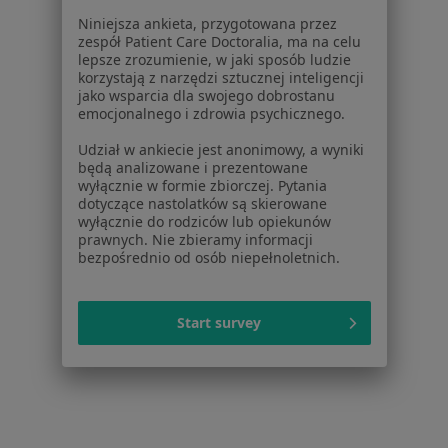
Dla lekarzy
Niniejsza ankieta, przygotowana przez
Dla placówek medycznych
zespół Patient Care Doctoralia, ma na celu
Noa Notes
nowość
lepsze zrozumienie, w jaki sposób ludzie
korzystają z narzędzi sztucznej inteligencji
Baza wiedzy
jako wsparcia dla swojego dobrostanu
Centrum Pomocy dla Specjalisty
emocjonalnego i zdrowia psychicznego.
Kontakt
Udział w ankiecie jest anonimowy, a wyniki
ZnanyLekarz - Strona główna
będą analizowane i prezentowane
wyłącznie w formie zbiorczej. Pytania
ZnanyLekarz Sp. z o.o.
dotyczące nastolatków są skierowane
ul. Kolejowa 5/7
wyłącznie do rodziców lub opiekunów
prawnych. Nie zbieramy informacji
01-217 Warszawa, Polska
bezpośrednio od osób niepełnoletnich.
NIP: ⁠7010224868
KRS: ⁠0000347997
Start survey
REGON: ⁠142276657
Sąd Rejonowy dla m.st. Warszawy w Warszawie XII
Wydział Gospodarczy KRS
Facebook
otwiera się w nowej karcie