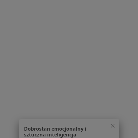
O nas
Praca
Rekrutujemy!
Partnerzy
Centrum prasowe
Kontakt
Dla pacjentów
Lekarze
Placówki medyczne
Pytania i odpowiedzi
Usługi i zabiegi
Choroby
Pomoc
Aplikacje mobilne
Blog dla pacjentów
Dla profesjonalistów
Dobrostan emocjonalny i
Cennik
sztuczna inteligencja