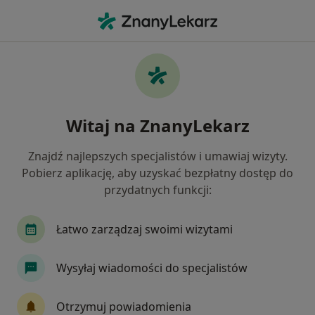
Me
Lekarz Rodzinny • Lublin, lubelskie
Filtry
Ubezpieczenie:
POLMED
20 polecanych lekarzy rodzinnych w Lublinie
Witaj na ZnanyLekarz
z POLMED
Jak działają wyniki wyszukiwania
Znajdź najlepszych specjalistów i umawiaj wizyty.
Pobierz aplikację, aby uzyskać bezpłatny dostęp do
przydatnych funkcji:
Łatwo zarządzaj swoimi wizytami
Wysyłaj wiadomości do specjalistów
Centrum Medyczne Chodźki - NOWE
Otrzymuj powiadomienia
Prywatne Specjalistyczne Gabinety