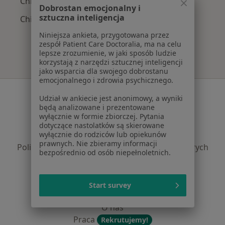
Chirurdzy naczyniowi z LUX MED w Sosnowcu
Dobrostan emocjonalny i
sztuczna inteligencja
Chirurdzy naczyniowi z POLMED w Sosnowcu
Niniejsza ankieta, przygotowana przez
zespół Patient Care Doctoralia, ma na celu
lepsze zrozumienie, w jaki sposób ludzie
korzystają z narzędzi sztucznej inteligencji
jako wsparcia dla swojego dobrostanu
emocjonalnego i zdrowia psychicznego.
Serwis
Udział w ankiecie jest anonimowy, a wyniki
będą analizowane i prezentowane
Regulamin
wyłącznie w formie zbiorczej. Pytania
Polityka prywatności pacjentów
dotyczące nastolatków są skierowane
Polityka prywatności profesjonalistów
wyłącznie do rodziców lub opiekunów
prawnych. Nie zbieramy informacji
Polityka prywatności dla profesjonalistów, których
bezpośrednio od osób niepełnoletnich.
dane pozyskaliśmy samodzielnie
Polityka cookies
Jak działają wyniki wyszukiwania
Start survey
Dostępność
O nas
Praca
Rekrutujemy!