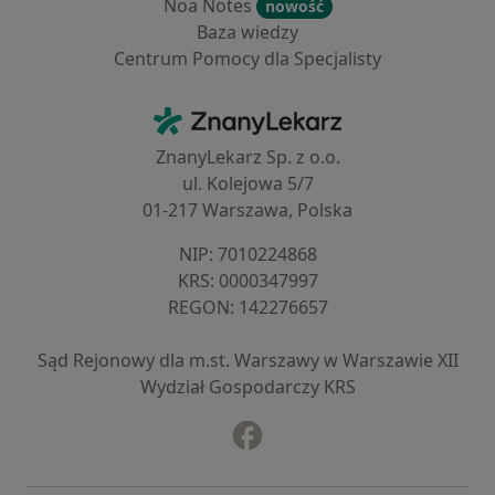
Noa Notes
nowość
Baza wiedzy
Centrum Pomocy dla Specjalisty
Kontakt
ZnanyLekarz - Strona główna
ZnanyLekarz Sp. z o.o.
ul. Kolejowa 5/7
01-217 Warszawa, Polska
NIP: ⁠7010224868
KRS: ⁠0000347997
REGON: ⁠142276657
Sąd Rejonowy dla m.st. Warszawy w Warszawie XII
Wydział Gospodarczy KRS
Facebook
otwiera się w nowej karcie