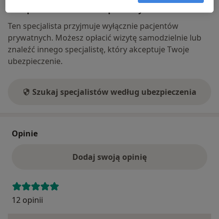
Ubezpieczenia - brak akceptowanych
Ten specjalista przyjmuje wyłącznie pacjentów
prywatnych. Możesz opłacić wizytę samodzielnie lub
znaleźć innego specjalistę, który akceptuje Twoje
ubezpieczenie.
Szukaj specjalistów według ubezpieczenia
Opinie
Dodaj swoją opinię
12 opinii