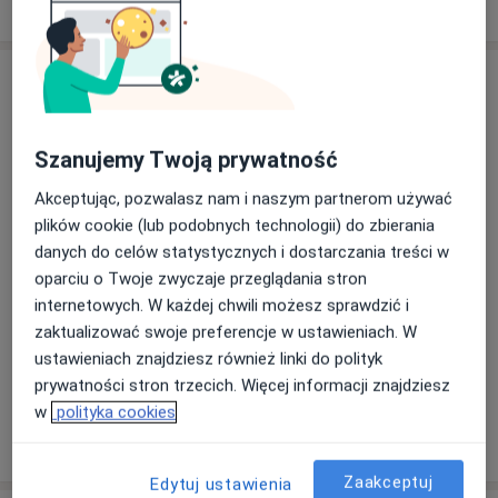
Adres
Centrum malucha madame docteur
Szanujemy Twoją prywatność
Jabłoniowa 27,
41-214
Sosnowiec
Akceptując, pozwalasz nam i naszym partnerom używać
plików cookie (lub podobnych technologii) do zbierania
Powiększ mapę
otwiera się w nowej karcie
danych do celów statystycznych i dostarczania treści w
oparciu o Twoje zwyczaje przeglądania stron
Dostępność
W tym gabinecie nie można umawiać wizyt przez
internetowych. W każdej chwili możesz sprawdzić i
internet
zaktualizować swoje preferencje w ustawieniach. W
Co mam zrobić w tej sytuacji?
ustawieniach znajdziesz również linki do polityk
prywatności stron trzecich. Więcej informacji znajdziesz
w
polityka cookies
Pokaż więcej
o adresie
Zaakceptuj
Edytuj ustawienia