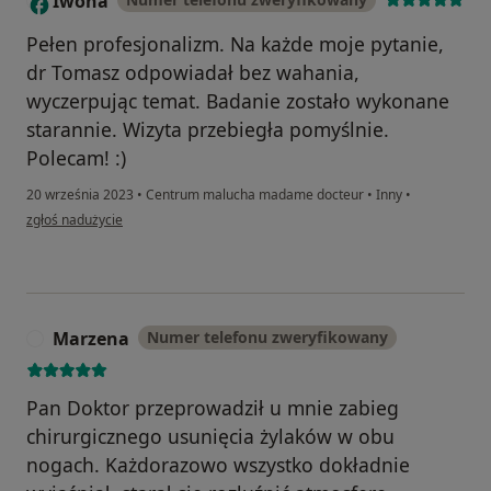
Iwona
I
Pełen profesjonalizm. Na każde moje pytanie,
dr Tomasz odpowiadał bez wahania,
wyczerpując temat. Badanie zostało wykonane
starannie. Wizyta przebiegła pomyślnie.
Polecam! :)
20 września 2023
•
Centrum malucha madame docteur
•
Inny
•
w opinii użytkownika Iwona
zgłoś nadużycie
Marzena
Numer telefonu zweryfikowany
M
Pan Doktor przeprowadził u mnie zabieg
chirurgicznego usunięcia żylaków w obu
nogach. Każdorazowo wszystko dokładnie