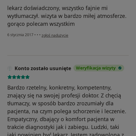
lekarz doświadczony, wszystko fajnie mi
wytłumaczył. wizyta w bardzo miłej atmosferze.
gorąco polecam wszystkim
w opinii użytkownika monika.piffaut
6 stycznia 2017
•
•
•
zgłoś nadużycie
Konto zostało usunięte
Weryfikacja wizyty
Bardzo rzetelny, konkretny, kompetentny,
znający się na swojej profesji doktor. Z chęcią
tłumaczy, w sposób bardzo zrozumiały dla
pacjenta, na czym polega schorzenie i leczenie.
Empatyczny, dbający o komfort pacjenta w
trakcie diagnostyki jak i zabiegu. Ludzki, taki
jaki powinien być lekarz. Jestem zadowolona z