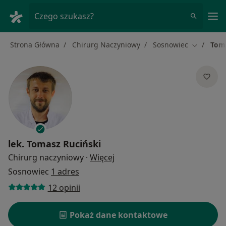
Me
Czego szukasz?
Strona Główna
Chirurg Naczyniowy
Sosnowiec
Toma
Zmień mia
lek.
Tomasz Ruciński
O specjalizacjach
Chirurg naczyniowy
·
Więcej
Sosnowiec
1 adres
12 opinii
Pokaż dane kontaktowe