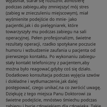
wyjaśniał, starał się rozluźnić atmosferę
podczas zabiegu,aby zmniejszyć mój stres
(zabieg w znieczuleniu miejscowym), miał
wyśmienite podejście do mnie- jako
pacjentki,jak i do pielęgniarek, które
towarzyszyły mu podczas zabiegu na sali
operacyjnej. Pełen profesjonalizm, świetne
rezultaty operacji, rzadko spotykane poczucie
humoru i wzbudzenie zaufania u pacjenta od
pierwszego kontaktu. Po wykonaniu zabiegu-
stały kontakt telefoniczny z pacjentem,aby
można było reagować,gdyby coś się działo.
Dodatkowo konsultacja podczas wyjęcia szwów
i dokładne i wytłumaczenie,jak dalej
postępować, czego unikać,na co zwrócić uwagę.
Dziękuję z tego miejsca Panu Doktorowi za
świetne podejście, mnóstwo śmiechu podczas
zabiegu i bycie człowiekiem dla człowieka. Takie