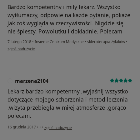
Bardzo kompetentny i miły lekarz. Wszystko
wytłumaczy, odpowie na każde pytanie, pokaże
jak coś wygląda w rzeczywistości. Nigdzie się
nie śpieszy. Powolutku i dokładnie. Polecam
7 lutego 2018
•
Insieme Centrum Medyczne
•
skleroterapia żylaków
•
w opinii użytkownika izabela.w29@wp.pl
zgłoś nadużycie
marzena2104
M
Lekarz bardzo kompetentny ,wyjaśnij wszystko
dotyczące mojego schorzenia i metod leczenia
,wizyta przebiegła w miłej atmosferze ,gorąco
polecam.
w opinii użytkownika marzena2104
16 grudnia 2017
•
•
•
zgłoś nadużycie