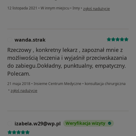
w opinii użytkownika Agnieszk
12 listopada 2021
•
W innym miejscu
•
Inny
•
zgłoś nadużycie
wanda.strak
W
Rzeczowy , konkretny lekarz , zapoznał mnie z
możliwością leczenia i wyjaśnił przeciwskazania
do zabiegu.Dokładny, punktualny, empatyczny.
Polecam.
21 maja 2018
•
Insieme Centrum Medyczne
•
konsultacja chirurgiczna
w opinii użytkownika wanda.strak
•
zgłoś nadużycie
izabela.w29@wp.pl
Weryfikacja wizyty
I