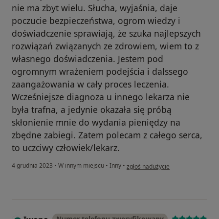
nie ma zbyt wielu. Słucha, wyjaśnia, daje
poczucie bezpieczeństwa, ogrom wiedzy i
doświadczenie sprawiają, że szuka najlepszych
rozwiązań związanych ze zdrowiem, wiem to z
własnego doświadczenia. Jestem pod
ogromnym wrażeniem podejścia i dalssego
zaangażowania w cały proces leczenia.
Wcześniejsze diagnoza u innego lekarza nie
była trafna, a jedynie okazała się próbą
skłonienie mnie do wydania pieniędzy na
zbędne zabiegi. Zatem polecam z całego serca,
to uczciwy człowiek/lekarz.
w opinii użytkownika Pacjentka z 
4 grudnia 2023
•
W innym miejscu
•
Inny
•
zgłoś nadużycie
Numer telefonu zweryfikowany