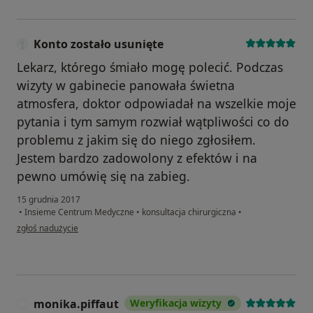
Konto zostało usunięte
Lekarz, którego śmiało mogę polecić. Podczas
wizyty w gabinecie panowała świetna
atmosfera, doktor odpowiadał na wszelkie moje
pytania i tym samym rozwiał wątpliwości co do
problemu z jakim się do niego zgłosiłem.
Jestem bardzo zadowolony z efektów i na
pewno umówię się na zabieg.
15 grudnia 2017
•
Insieme Centrum Medyczne
•
konsultacja chirurgiczna
•
w opinii użytkownika Konto zostało usunięte
zgłoś nadużycie
monika.piffaut
Weryfikacja wizyty
M