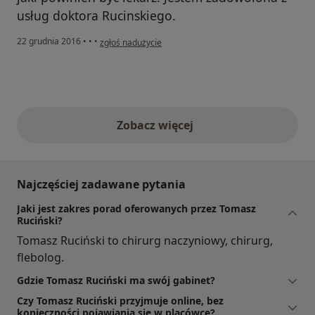
usług doktora Rucinskiego.
w opinii użytkownika Konto zostało usunięte
22 grudnia 2016
•
•
•
zgłoś nadużycie
Zobacz więcej
opinie powyżej
Najczęściej zadawane pytania
Jaki jest zakres porad oferowanych przez Tomasz
Ruciński?
Tomasz Ruciński to chirurg naczyniowy, chirurg,
flebolog.
Gdzie Tomasz Ruciński ma swój gabinet?
Czy Tomasz Ruciński przyjmuje online, bez
konieczności pojawiania się w placówce?