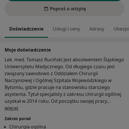
Poproś o wizytę
Doświadczenie
Usługi i ceny
Adresy
Ubezpi
Moje doświadczenie
Lek. med. Tomasz Ruciński jest absolwentem Śląskiego
Uniwersytetu Medycznego. Od długiego czasu jest
związany zawodowo z Oddziałem Chirurgii
Naczyniowej i Ogólnej Szpitala Wojewódzkiego w
Bytomiu, gdzie pracuje na stanowisku starszego
asystenta. Tytuł specjalisty z zakresu chirurgii ogólnej
uzyskał w 2014 roku. Od początku swojej pracy
O mnie
klinicznej specjalizuje się w diagnostyce i leczeniu
więcej
schorzeń układu tętniczego i żylnego. Jest
Zakres porad
uczestnikiem licznych szkoleń i warsztatów z zakresu
Chirurgia ogólna
flebologii, chirurgii naczyniowej i skleroterapii. W