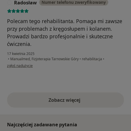
Radosław
Numer telefonu zweryfikowany
R
Polecam tego rehabilitanta. Pomaga mi zawsze
przy problemach z kręgosłupem i kolanem.
Prowadzi bardzo profesjonalnie i skuteczne
ćwiczenia.
17 kwietnia 2025
•
Manualmed, Fizjoterapia Tarnowskie Góry
•
rehabilitacja
•
w opinii użytkownika Radosław
zgłoś nadużycie
Zobacz więcej
opinie powyżej
Najczęściej zadawane pytania