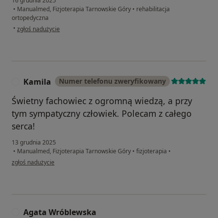
16 grudnia 2025
•
Manualmed, Fizjoterapia Tarnowskie Góry
•
rehabilitacja
ortopedyczna
w opinii użytkownika Marian
•
zgłoś nadużycie
Kamila
Numer telefonu zweryfikowany
K
Świetny fachowiec z ogromną wiedzą, a przy
tym sympatyczny człowiek. Polecam z całego
serca!
13 grudnia 2025
•
Manualmed, Fizjoterapia Tarnowskie Góry
•
fizjoterapia
•
w opinii użytkownika Kamila
zgłoś nadużycie
Agata Wróblewska
A