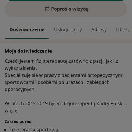
Poproś o wizytę
Doświadczenie
Usługi i ceny
Adresy
Ubezpi
Moje doświadczenie
Cześć! Jestem fizjoterapeutą zarówno z pasji, jak i z
wykształcenia.
Specjalizuję się w pracy z pacjentami ortopedycznymi,
sportowcami i osobami po urazach i zabiegach
operacyjnych.
W latach 2015-2019 byłem fizjoterapeutą Kadry Polski
O mnie
w Karate.
więcej
Zakres porad
Uważam, że w procesie leczenia najważniejsza jest
Fizjoterapia sportowa
trafna diagnoza, dlatego wytrwale szukam sedna