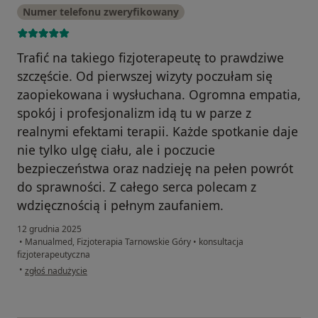
Numer telefonu zweryfikowany
Trafić na takiego fizjoterapeutę to prawdziwe
szczęście. Od pierwszej wizyty poczułam się
zaopiekowana i wysłuchana. Ogromna empatia,
spokój i profesjonalizm idą tu w parze z
realnymi efektami terapii. Każde spotkanie daje
nie tylko ulgę ciału, ale i poczucie
bezpieczeństwa oraz nadzieję na pełen powrót
do sprawności. Z całego serca polecam z
wdzięcznością i pełnym zaufaniem.
12 grudnia 2025
•
Manualmed, Fizjoterapia Tarnowskie Góry
•
konsultacja
fizjoterapeutyczna
w opinii użytkownika Agata Wróblewska
•
zgłoś nadużycie