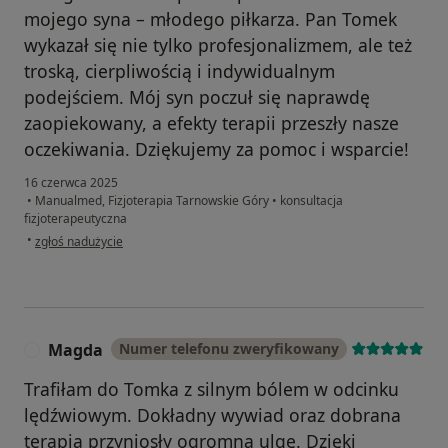
mojego syna – młodego piłkarza. Pan Tomek
wykazał się nie tylko profesjonalizmem, ale też
troską, cierpliwością i indywidualnym
podejściem. Mój syn poczuł się naprawdę
zaopiekowany, a efekty terapii przeszły nasze
oczekiwania. Dziękujemy za pomoc i wsparcie!
16 czerwca 2025
•
Manualmed, Fizjoterapia Tarnowskie Góry
•
konsultacja
fizjoterapeutyczna
w opinii użytkownika Sandra
•
zgłoś nadużycie
Magda
Numer telefonu zweryfikowany
M
Trafiłam do Tomka z silnym bólem w odcinku
lędźwiowym. Dokładny wywiad oraz dobrana
terapia przyniosły ogromną ulgę. Dzięki