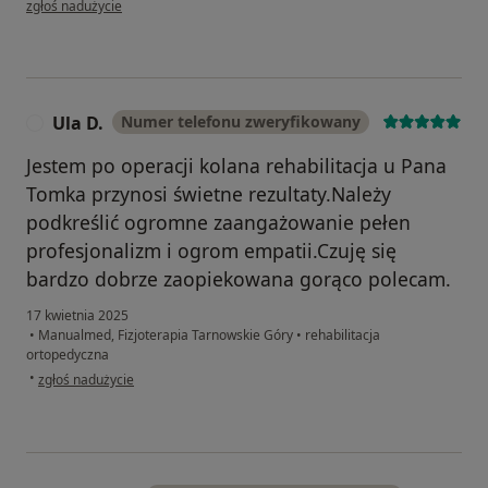
zgłoś nadużycie
Ula D.
Numer telefonu zweryfikowany
U
Jestem po operacji kolana rehabilitacja u Pana
Tomka przynosi świetne rezultaty.Należy
podkreślić ogromne zaangażowanie pełen
profesjonalizm i ogrom empatii.Czuję się
bardzo dobrze zaopiekowana gorąco polecam.
17 kwietnia 2025
•
Manualmed, Fizjoterapia Tarnowskie Góry
•
rehabilitacja
ortopedyczna
w opinii użytkownika Ula D.
•
zgłoś nadużycie