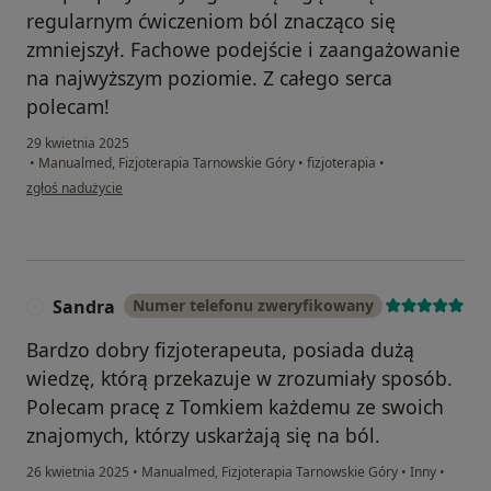
regularnym ćwiczeniom ból znacząco się
zmniejszył. Fachowe podejście i zaangażowanie
na najwyższym poziomie. Z całego serca
polecam!
29 kwietnia 2025
•
Manualmed, Fizjoterapia Tarnowskie Góry
•
fizjoterapia
•
w opinii użytkownika Magda
zgłoś nadużycie
Sandra
Numer telefonu zweryfikowany
S
Bardzo dobry fizjoterapeuta, posiada dużą
wiedzę, którą przekazuje w zrozumiały sposób.
Polecam pracę z Tomkiem każdemu ze swoich
znajomych, którzy uskarżają się na ból.
26 kwietnia 2025
•
Manualmed, Fizjoterapia Tarnowskie Góry
•
Inny
•
w opinii użytkownika Sandra