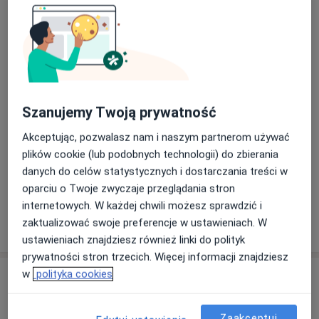
- Diagnostyka obrazowa dla fizjoterapeutów (USG,
Ćwiczenia
RTG, MRI, TK)
Od 120 zł
Szczegóły
- Medyczny trening terapeutyczny
- Stabilizacja centralna, obwodowa i stawów
skroniowo-żuchwowych (S. Legocki)
Terapia tkanek miękkich
Szczegóły
- Kinesiotaping
Szanujemy Twoją prywatność
Terapia przeciwbólowa
Akceptując, pozwalasz nam i naszym partnerom używać
Szczegóły
plików cookie (lub podobnych technologii) do zbierania
danych do celów statystycznych i dostarczania treści w
+ 16 usług
oparciu o Twoje zwyczaje przeglądania stron
internetowych. W każdej chwili możesz sprawdzić i
zaktualizować swoje preferencje w ustawieniach. W
W jaki sposób ustalane są ceny?
ustawieniach znajdziesz również linki do polityk
prywatności stron trzecich. Więcej informacji znajdziesz
w
polityka cookies
Adres
Manualmed, Fizjoterapia Tarnowskie Góry
Zaakceptuj