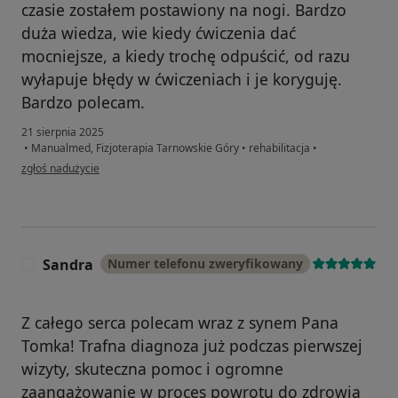
czasie zostałem postawiony na nogi. Bardzo
duża wiedza, wie kiedy ćwiczenia dać
mocniejsze, a kiedy trochę odpuścić, od razu
wyłapuje błędy w ćwiczeniach i je koryguję.
Bardzo polecam.
21 sierpnia 2025
•
Manualmed, Fizjoterapia Tarnowskie Góry
•
rehabilitacja
•
w opinii użytkownika Rafał.
zgłoś nadużycie
Sandra
Numer telefonu zweryfikowany
S
Z całego serca polecam wraz z synem Pana
Tomka! Trafna diagnoza już podczas pierwszej
wizyty, skuteczna pomoc i ogromne
zaangażowanie w proces powrotu do zdrowia