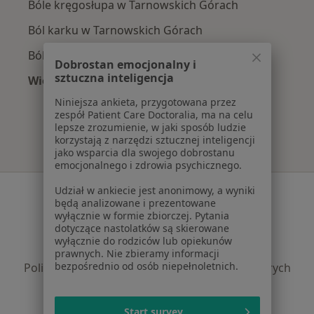
Bóle kręgosłupa w Tarnowskich Górach
Ból karku w Tarnowskich Górach
Bóle głowy w Tarnowskich Górach
Dobrostan emocjonalny i
sztuczna inteligencja
Więcej (15)
Więcej w kategorii: Najczęście leczone chorob
Niniejsza ankieta, przygotowana przez
zespół Patient Care Doctoralia, ma na celu
lepsze zrozumienie, w jaki sposób ludzie
korzystają z narzędzi sztucznej inteligencji
jako wsparcia dla swojego dobrostanu
emocjonalnego i zdrowia psychicznego.
Serwis
Udział w ankiecie jest anonimowy, a wyniki
będą analizowane i prezentowane
wyłącznie w formie zbiorczej. Pytania
Regulamin
dotyczące nastolatków są skierowane
Polityka prywatności pacjentów
wyłącznie do rodziców lub opiekunów
Polityka prywatności profesjonalistów
prawnych. Nie zbieramy informacji
bezpośrednio od osób niepełnoletnich.
Polityka prywatności dla profesjonalistów, których
dane pozyskaliśmy samodzielnie
Polityka cookies
Start survey