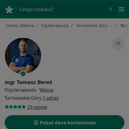
Me
Czego szukasz?
Strona Główna
Fizjoterapeuta
Tarnowskie Góry
Tom
Zmień mi
mgr
Tomasz Bereś
O specjalizacjach
Fizjoterapeuta
·
Więcej
Tarnowskie Góry
1 adres
23 opinie
Pokaż dane kontaktowe