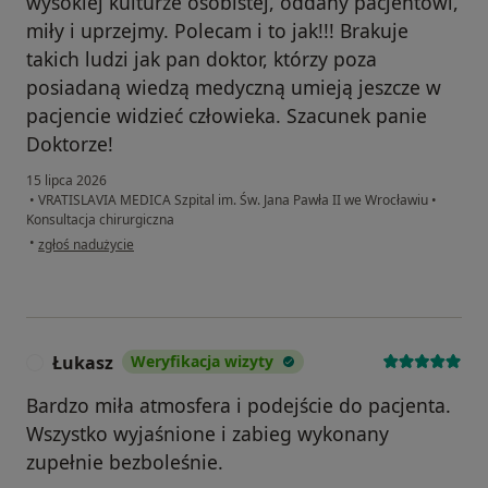
wysokiej kulturze osobistej, oddany pacjentowi,
miły i uprzejmy. Polecam i to jak!!! Brakuje
takich ludzi jak pan doktor, którzy poza
posiadaną wiedzą medyczną umieją jeszcze w
pacjencie widzieć człowieka. Szacunek panie
Doktorze!
15 lipca 2026
•
VRATISLAVIA MEDICA Szpital im. Św. Jana Pawła II we Wrocławiu
•
Konsultacja chirurgiczna
w opinii użytkownika KSB
•
zgłoś nadużycie
Łukasz
Weryfikacja wizyty
Ł
Bardzo miła atmosfera i podejście do pacjenta.
Wszystko wyjaśnione i zabieg wykonany
zupełnie bezboleśnie.