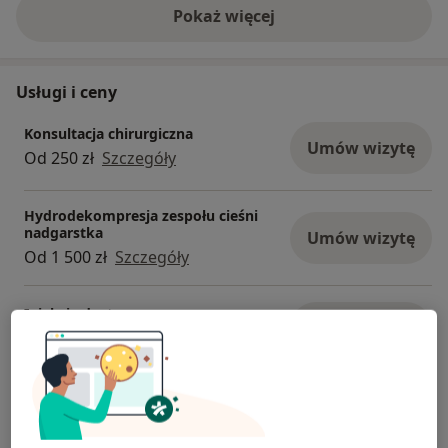
Pokaż więcej
o doświadczeniu
Usługi i ceny
Konsultacja chirurgiczna
Umów wizytę
Od 250 zł
Szczegóły
Hydrodekompresja zespołu cieśni
nadgarstka
Umów wizytę
Od 1 500 zł
Szczegóły
Iniekcja dostawowa
Umów wizytę
Od 140 zł
Szczegóły
Operacja zespołu cieśni nadgarstka
Od 1 500 zł
Szczegóły