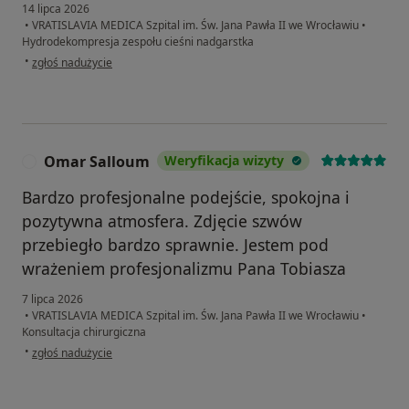
14 lipca 2026
•
VRATISLAVIA MEDICA Szpital im. Św. Jana Pawła II we Wrocławiu
•
Hydrodekompresja zespołu cieśni nadgarstka
w opinii użytkownika Łukasz
•
zgłoś nadużycie
Omar Salloum
Weryfikacja wizyty
O
Bardzo profesjonalne podejście, spokojna i
pozytywna atmosfera. Zdjęcie szwów
przebiegło bardzo sprawnie. Jestem pod
wrażeniem profesjonalizmu Pana Tobiasza
7 lipca 2026
•
VRATISLAVIA MEDICA Szpital im. Św. Jana Pawła II we Wrocławiu
•
Konsultacja chirurgiczna
w opinii użytkownika Omar Salloum
•
zgłoś nadużycie