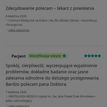
Zdecydowanie polecam – lekarz z powołania
8 kwietnia 2026
•
Centrum Medyczne na Dobre i Na Złe (Klinika Silesia)
•
Konsultacja
chirurgiczna
w opinii użytkownika Agata
•
zgłoś nadużycie
Pacjent
Weryfikacja wizyty
P
Spokój, cierpliwość, wyczerpujące wyjaśnienie
problemów, dokładne badanie oraz jasne
zalecenia odnośnie do dalszego postępowania.
Bardzo polecam pana Doktora.
7 kwietnia 2026
•
VRATISLAVIA MEDICA Szpital im. Św. Jana Pawła II we Wrocławiu
•
palec zatrzaskujący
w opinii użytkownika Pacjent
•
zgłoś nadużycie