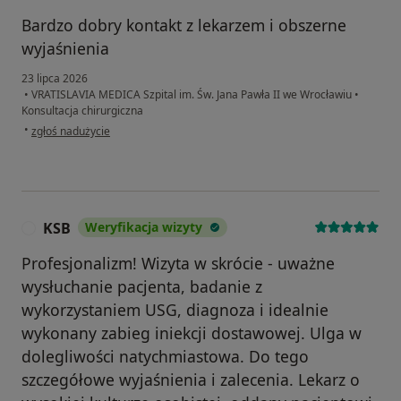
Bardzo dobry kontakt z lekarzem i obszerne
wyjaśnienia
23 lipca 2026
•
VRATISLAVIA MEDICA Szpital im. Św. Jana Pawła II we Wrocławiu
•
Konsultacja chirurgiczna
w opinii użytkownika Stanisław
•
zgłoś nadużycie
KSB
Weryfikacja wizyty
K
Profesjonalizm! Wizyta w skrócie - uważne
wysłuchanie pacjenta, badanie z
wykorzystaniem USG, diagnoza i idealnie
wykonany zabieg iniekcji dostawowej. Ulga w
dolegliwości natychmiastowa. Do tego
szczegółowe wyjaśnienia i zalecenia. Lekarz o