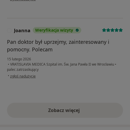
Joanna
Weryfikacja wizyty
J
Pan doktor był uprzejmy, zainteresowany i
pomocny. Polecam
15 lutego 2026
•
VRATISLAVIA MEDICA Szpital im. Św. Jana Pawła II we Wrocławiu
•
palec zatrzaskujący
w opinii użytkownika Joanna
•
zgłoś nadużycie
Zobacz więcej
opinie powyżej