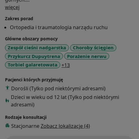
O mnie
Mój profil zawodowy obejmuje leczenie chorób kości,
więcej
stawów, nerwów, ścięgien i tkanek miękkich ręki,
Zakres porad
spośród których najczęstsze to: zespół cieśni kanału
Ortopedia i traumatologia narządu ruchu
nadgarstka, palce zatrzaskujące, choroba Dupuytrena,
zwyrodnienia stawów ręki, złamania i stawy rzekome
Główne obszary pomocy
kości łódeczkowatej, torbiele galaretowate (gangliony)
Zespół cieśni nadgarstka
Choroby ścięgien
i guzki, urazy ścięgien w zakresie ręki, choroba
Przykurcz Dupuytrena
Porażenie nerwu
DeQuervaine oraz łokieć tenisisty i golfisty. W terapii
a11y_sr_more_diseases
Torbiel galaretowata
+13
stosuję metody zachowawcze (PRP i blokady
sterydowe), minimalnie inwazyjne (m. in.
Pacjenci których przyjmuję
hydrodekompresja cieśni kanału nadgarstka) oraz
Dorośli (Tylko pod niektórymi adresami)
operacyjne.
Dzieci w wieku od 12 lat (Tylko pod niektórymi
adresami)
Rodzaje konsultacji
Stacjonarne
Zobacz lokalizacje (4)