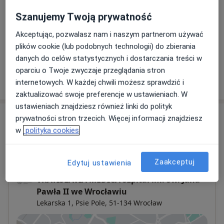
Operacja przykurczu Dupuytrena
Szanujemy Twoją prywatność
Od 2 000 zł
Szczegóły
Akceptując, pozwalasz nam i naszym partnerom używać
plików cookie (lub podobnych technologii) do zbierania
+ 5 usług
danych do celów statystycznych i dostarczania treści w
oparciu o Twoje zwyczaje przeglądania stron
W jaki sposób ustalane są ceny?
internetowych. W każdej chwili możesz sprawdzić i
zaktualizować swoje preferencje w ustawieniach. W
ustawieniach znajdziesz również linki do polityk
Adresy (4)
prywatności stron trzecich. Więcej informacji znajdziesz
w
polityka cookies
Adres 1
Adres 2
Adres 3
Adres 4
Zaakceptuj
Edytuj ustawienia
VRATISLAVIA MEDICA Szpital im. Św. Jana
Pawła II we Wrocławiu
Lekarska 1,
Psie Pole
, 51-134
Wrocław