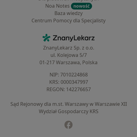
Noa Notes
nowość
Baza wiedzy
Centrum Pomocy dla Specjalisty
Kontakt
ZnanyLekarz - Strona główna
ZnanyLekarz Sp. z o.o.
ul. Kolejowa 5/7
01-217 Warszawa, Polska
NIP: ⁠7010224868
KRS: ⁠0000347997
REGON: ⁠142276657
Sąd Rejonowy dla m.st. Warszawy w Warszawie XII
Wydział Gospodarczy KRS
Facebook
otwiera się w nowej karcie