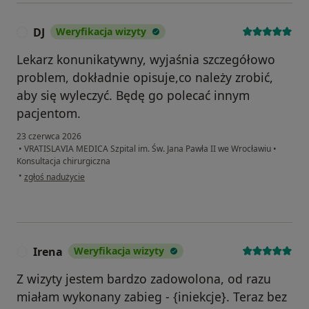
DJ
Weryfikacja wizyty
D
Lekarz konunikatywny, wyjaśnia szczegółowo
problem, dokładnie opisuje,co należy zrobić,
aby się wyleczyć. Będę go polecać innym
pacjentom.
23 czerwca 2026
•
VRATISLAVIA MEDICA Szpital im. Św. Jana Pawła II we Wrocławiu
•
Konsultacja chirurgiczna
w opinii użytkownika DJ
•
zgłoś nadużycie
Irena
Weryfikacja wizyty
I
Z wizyty jestem bardzo zadowolona, od razu
miałam wykonany zabieg - {iniekcje}. Teraz bez