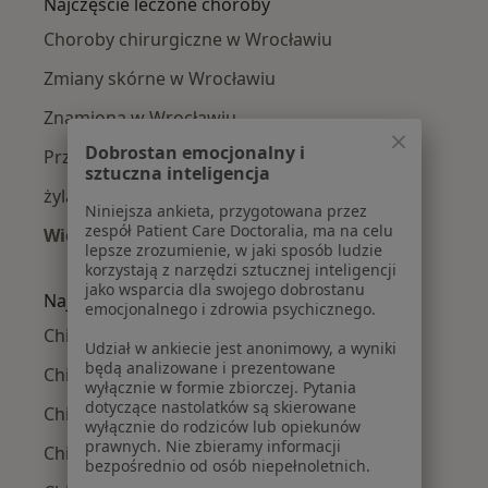
Najczęście leczone choroby
Choroby chirurgiczne w Wrocławiu
Zmiany skórne w Wrocławiu
Znamiona w Wrocławiu
Dobrostan emocjonalny i
Przepuklina w Wrocławiu
sztuczna inteligencja
żylaki kończyn dolnych w Wrocławiu
Niniejsza ankieta, przygotowana przez
zespół Patient Care Doctoralia, ma na celu
Więcej (15)
lepsze zrozumienie, w jaki sposób ludzie
Więcej w kategorii: Najczęście leczone chorob
korzystają z narzędzi sztucznej inteligencji
jako wsparcia dla swojego dobrostanu
Najpopularniejsze ubezpieczenia
emocjonalnego i zdrowia psychicznego.
Chirurdzy z Allianz w Wrocławiu
Udział w ankiecie jest anonimowy, a wyniki
będą analizowane i prezentowane
Chirurdzy z NFZ w Wrocławiu
wyłącznie w formie zbiorczej. Pytania
dotyczące nastolatków są skierowane
Chirurdzy z Medicover w Wrocławiu
wyłącznie do rodziców lub opiekunów
prawnych. Nie zbieramy informacji
Chirurdzy z POLMED w Wrocławiu
bezpośrednio od osób niepełnoletnich.