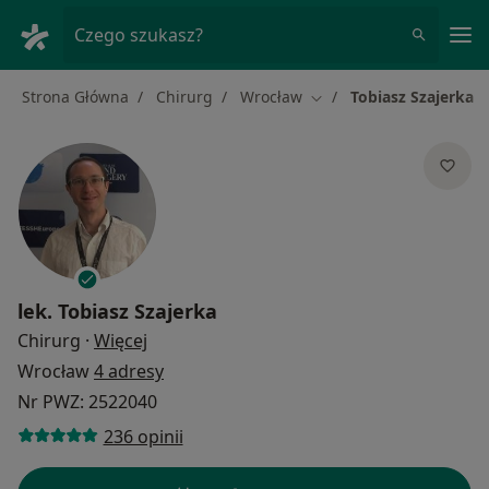
Me
Czego szukasz?
Strona Główna
Chirurg
Wrocław
Tobiasz Szajerka
Zmień miasto
lek.
Tobiasz Szajerka
O specjalizacjach
Chirurg
·
Więcej
Wrocław
4 adresy
Nr PWZ: 2522040
236 opinii