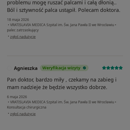
problemu mogę ruszać palcami i całą dłonią..
Ból i sztywność palca ustąpił. Polecam doktora.
18 maja 2026
•
VRATISLAVIA MEDICA Szpital im. Św. Jana Pawła II we Wrocławiu
•
palec zatrzaskujący
w opinii użytkownika Irena
•
zgłoś nadużycie
Agnieszka
Weryfikacja wizyty
A
Pan doktor, bardzo miły , czekamy na zabieg i
mam nadzieje że będzie wszystko dobrze.
6 maja 2026
•
VRATISLAVIA MEDICA Szpital im. Św. Jana Pawła II we Wrocławiu
•
Konsultacja chirurgiczna
w opinii użytkownika Agnieszka
•
zgłoś nadużycie