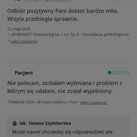
Odbiór pozytywny Pani doktor bardzo miła.
Wizyta przebiegła sprawnie.
22 maja 2026
•
„KAAR-MED” Outsourcing Sp. z o.o. Sp. K.
•
konsultacja ginekologiczna
w opinii użytkownika RS
•
zgłoś nadużycie
Pacjent
P
Nie polecam, zostałam wyśmiana i problem z
którym się udałam, nie został wyjaśniony.
w opinii użytkownika Pacjent
7 kwietnia 2026
•
W innym miejscu
•
Inny
•
zgłoś nadużycie
lek. Tatiana Szymborska
Może nawet chciałoby się odpowiedzieć ale