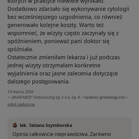
których w praktyce niewiele wynikało.
Dodatkowo zdarzało się wykonywanie cytologii
bez wcześniejszego uzgodnienia, co również
generowało kolejne koszty. Warto też
wspomnieć, że wizyty często zaczynały się z
opóźnieniem, ponieważ pani doktor się
spóźniała.
Ostatecznie zmieniłam lekarza i już podczas
jednej wizyty otrzymałam konkretne
wyjaśnienia oraz jasne zalecenia dotyczące
dalszego postępowania.
14 marca 2026
•
„KAAR-MED” Outsourcing Sp. z o.o. Sp. K.
•
badania ginekologiczne
•
w opinii użytkownika PK
zgłoś nadużycie
lek. Tatiana Szymborska
Opinia całkowicie nieprawdziwa. Zarówno