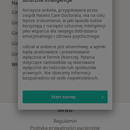
sztuczna inteligencja
Najpopularniejsze ubezpieczenia
Niniejsza ankieta, przygotowana przez
Ginekolodzy z Medicover w Warszawie
zespół Patient Care Doctoralia, ma na celu
lepsze zrozumienie, w jaki sposób ludzie
Ginekolodzy z Allianz w Warszawie
korzystają z narzędzi sztucznej inteligencji
jako wsparcia dla swojego dobrostanu
Ginekolodzy z INTER Polska w Warszawie
emocjonalnego i zdrowia psychicznego.
Ginekolodzy z Signal Iduna w Warszawie
Udział w ankiecie jest anonimowy, a wyniki
będą analizowane i prezentowane
Ginekolodzy z Compensa w Warszawie
wyłącznie w formie zbiorczej. Pytania
dotyczące nastolatków są skierowane
Więcej (14)
wyłącznie do rodziców lub opiekunów
Więcej w kategorii: Najpopularniejsze ubezpi
prawnych. Nie zbieramy informacji
bezpośrednio od osób niepełnoletnich.
Start survey
Serwis
Regulamin
Polityka prywatności pacjentów