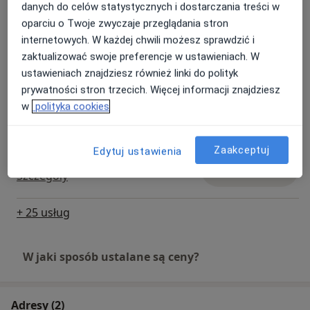
danych do celów statystycznych i dostarczania treści w
oparciu o Twoje zwyczaje przeglądania stron
internetowych. W każdej chwili możesz sprawdzić i
Zabieg ginekologiczny
Umów wizytę
zaktualizować swoje preferencje w ustawieniach. W
Szczegóły
ustawieniach znajdziesz również linki do polityk
prywatności stron trzecich. Więcej informacji znajdziesz
Wkładka domaciczna
w
polityka cookies
Umów wizytę
Szczegóły
Zaakceptuj
Edytuj ustawienia
Usuwanie zmian ginekologicznych
Umów wizytę
Szczegóły
+ 25 usług
W jaki sposób ustalane są ceny?
Adresy (2)