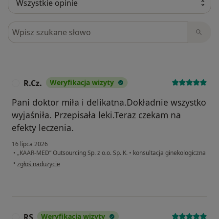
Szukaj w opiniach
R.Cz.
Weryfikacja wizyty
R
Pani doktor miła i delikatna.Dokładnie wszystko
wyjaśniła. Przepisała leki.Teraz czekam na
efekty leczenia.
16 lipca 2026
•
„KAAR-MED” Outsourcing Sp. z o.o. Sp. K.
•
konsultacja ginekologiczna
w opinii użytkownika R.Cz.
•
zgłoś nadużycie
RS
Weryfikacja wizyty
R