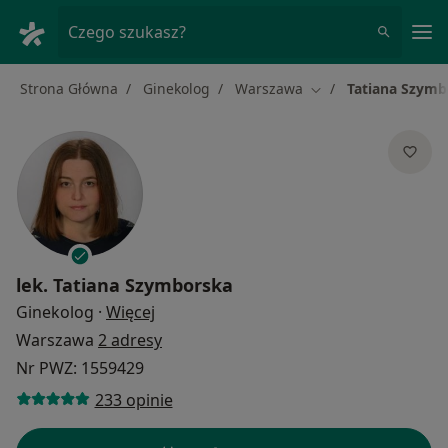
Me
Czego szukasz?
Strona Główna
Ginekolog
Warszawa
Tatiana Szymb
Zmień miasto
lek.
Tatiana Szymborska
O specjalizacjach
Ginekolog
·
Więcej
Warszawa
2 adresy
Nr PWZ: 1559429
233 opinie