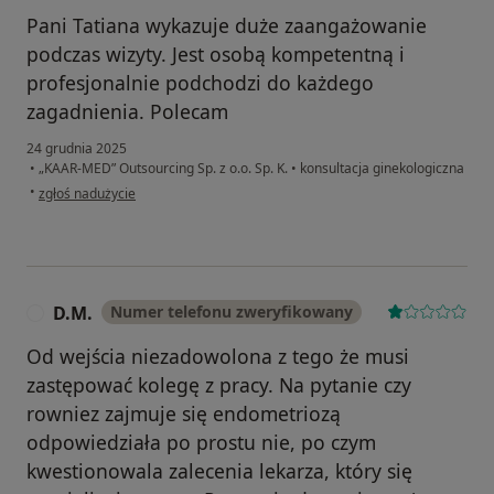
Pani Tatiana wykazuje duże zaangażowanie
podczas wizyty. Jest osobą kompetentną i
profesjonalnie podchodzi do każdego
zagadnienia. Polecam
24 grudnia 2025
•
„KAAR-MED” Outsourcing Sp. z o.o. Sp. K.
•
konsultacja ginekologiczna
w opinii użytkownika E.W.
•
zgłoś nadużycie
D.M.
Numer telefonu zweryfikowany
D
Od wejścia niezadowolona z tego że musi
zastępować kolegę z pracy. Na pytanie czy
rowniez zajmuje się endometriozą
odpowiedziała po prostu nie, po czym
kwestionowala zalecenia lekarza, który się