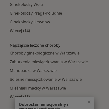
Ginekolodzy Wola
Ginekolodzy Praga-Południe
Ginekolodzy Ursynów
Więcej (14)
Więcej w kategorii: Ginekolodzy w pobliżu
Najczęście leczone choroby
Choroby ginekologiczne w Warszawie
Zaburzenia miesiączkowania w Warszawie
Menopauza w Warszawie
Bolesne miesiączkowanie w Warszawie
Mięśniaki macicy w Warszawie
Więcej (15)
Więcej w kategorii: Najczęście leczone chorob
Dobrostan emocjonalny i