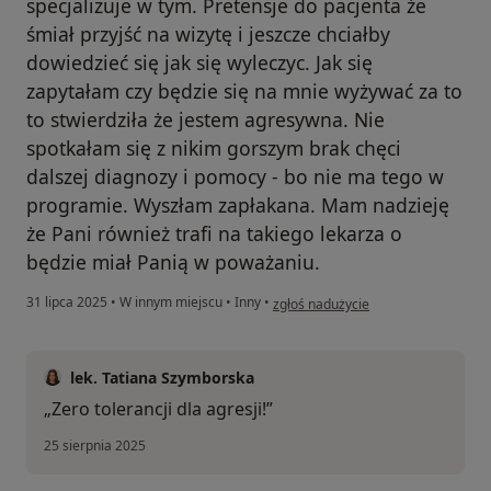
specjalizuje w tym. Pretensje do pacjenta że
śmiał przyjść na wizytę i jeszcze chciałby
dowiedzieć się jak się wyleczyc. Jak się
zapytałam czy będzie się na mnie wyżywać za to
to stwierdziła że jestem agresywna. Nie
spotkałam się z nikim gorszym brak chęci
dalszej diagnozy i pomocy - bo nie ma tego w
programie. Wyszłam zapłakana. Mam nadzieję
że Pani również trafi na takiego lekarza o
będzie miał Panią w poważaniu.
w opinii użytkownika D.M.
31 lipca 2025
•
W innym miejscu
•
Inny
•
zgłoś nadużycie
lek. Tatiana Szymborska
„Zero tolerancji dla agresji!”
25 sierpnia 2025