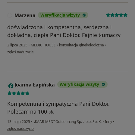
Marzena
Weryfikacja wizyty
M
doświadczona i kompetentna, serdeczna i
dokładna, ciepła Pani Doktor. Fajnie tłumaczy
2 lipca 2025
•
MEDIC HOUSE
•
konsultacja ginekologiczna
•
w opinii użytkownika Marzena
zgłoś nadużycie
Joanna Łapińska
Weryfikacja wizyty
J
Kompetentna i sympatyczna Pani Doktor.
Polecam na 100 %.
13 maja 2025
•
„KAAR-MED” Outsourcing Sp. z o.o. Sp. K.
•
Inny
•
w opinii użytkownika Joanna Łapińska
zgłoś nadużycie