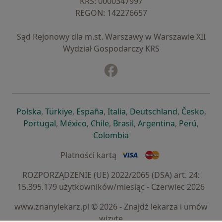
KRS: ⁠0000347997
REGON: ⁠142276657
Sąd Rejonowy dla m.st. Warszawy w Warszawie XII
Wydział Gospodarczy KRS
Facebook
otwiera się w nowej karcie
otwiera się w nowej karcie
otwiera się w nowej karcie
otwiera się w nowej karcie
otwiera się w nowej karci
otwiera się
otwi
Polska
,
Türkiye
,
España
,
Italia
,
Deutschland
,
Česko
,
otwiera się w nowej karcie
otwiera się w nowej karcie
otwiera się w nowej karcie
otwiera się w nowej kar
otwiera się 
otwier
Portugal
,
México
,
Chile
,
Brasil
,
Argentina
,
Perú
,
otwiera się w nowej karc
Colombia
Płatności kartą
ROZPORZĄDZENIE (UE) 2022/2065 (DSA) art. 24:
15.395.179 użytkowników/miesiąc - Czerwiec 2026
www.znanylekarz.pl © 2026 - Znajdź lekarza i umów
wizytę