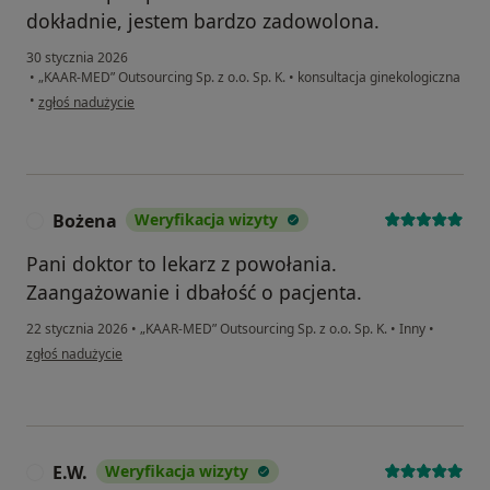
dokładnie, jestem bardzo zadowolona.
30 stycznia 2026
•
„KAAR-MED” Outsourcing Sp. z o.o. Sp. K.
•
konsultacja ginekologiczna
w opinii użytkownika Aleksandra
•
zgłoś nadużycie
Bożena
Weryfikacja wizyty
B
Pani doktor to lekarz z powołania.
Zaangażowanie i dbałość o pacjenta.
22 stycznia 2026
•
„KAAR-MED” Outsourcing Sp. z o.o. Sp. K.
•
Inny
•
w opinii użytkownika Bożena
zgłoś nadużycie
E.W.
Weryfikacja wizyty
E