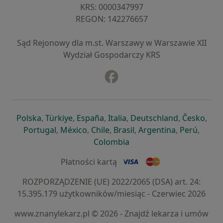
KRS: ⁠0000347997
REGON: ⁠142276657
Sąd Rejonowy dla m.st. Warszawy w Warszawie XII
Wydział Gospodarczy KRS
Facebook
otwiera się w nowej karcie
otwiera się w nowej karcie
otwiera się w nowej karcie
otwiera się w nowej karcie
otwiera się w nowej karci
otwiera się
otwi
Polska
,
Türkiye
,
España
,
Italia
,
Deutschland
,
Česko
,
otwiera się w nowej karcie
otwiera się w nowej karcie
otwiera się w nowej karcie
otwiera się w nowej kar
otwiera się 
otwier
Portugal
,
México
,
Chile
,
Brasil
,
Argentina
,
Perú
,
otwiera się w nowej karc
Colombia
Płatności kartą
ROZPORZĄDZENIE (UE) 2022/2065 (DSA) art. 24:
15.395.179 użytkowników/miesiąc - Czerwiec 2026
www.znanylekarz.pl © 2026 - Znajdź lekarza i umów