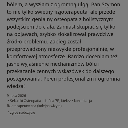
bólem, a wyszłam z ogromną ulgą. Pan Szymon
to nie tylko świetny fizjoterapeuta, ale przede
wszystkim genialny osteopata z holistycznym
podejściem do ciała. Zamiast skupiać się tylko
na objawach, szybko zlokalizował prawdziwe
źródło problemu. Zabieg został
przeprowadzony niezwykle profesjonalnie, w
komfortowej atmosferze. Bardzo doceniam też
jasne wyjaśnienie mechanizmów bólu i
przekazanie cennych wskazówek do dalszego
postępowania. Pełen profesjonalizm i ogromna
wiedza!
9 lipca 2026
•
Sekulski Osteopatia | Leśna 7B, Kiekrz
•
konsultacja
fizjoterapeutyczna (kolejna wizyta)
w opinii użytkownika Anetta
•
zgłoś nadużycie