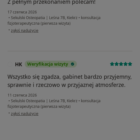
Z pełnym przekonaniem polecam!
17 czerwca 2026
•
Sekulski Osteopatia | Leśna 7B, Kiekrz
•
konsultacja
fizjoterapeutyczna (pierwsza wizyta)
w opinii użytkownika Anna
•
zgłoś nadużycie
HK
Weryfikacja wizyty
H
Wszystko się zgadza, gabinet bardzo przyjemny,
sprawnie i rzeczowo w przyjaznej atmosferze.
11 czerwca 2026
•
Sekulski Osteopatia | Leśna 7B, Kiekrz
•
konsultacja
fizjoterapeutyczna (pierwsza wizyta)
w opinii użytkownika HK
•
zgłoś nadużycie