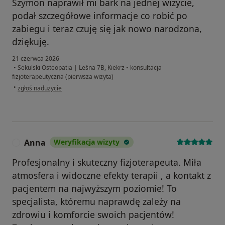
Szymon naprawił mi bark na jednej wizycie,
podał szczegółowe informacje co robić po
zabiegu i teraz czuję się jak nowo narodzona,
dziękuję.
21 czerwca 2026
•
Sekulski Osteopatia | Leśna 7B, Kiekrz
•
konsultacja
fizjoterapeutyczna (pierwsza wizyta)
w opinii użytkownika Antosia
•
zgłoś nadużycie
Anna
Weryfikacja wizyty
A
Profesjonalny i skuteczny fizjoterapeuta. Miła
atmosfera i widoczne efekty terapii , a kontakt z
pacjentem na najwyższym poziomie! To
specjalista, któremu naprawdę zależy na
zdrowiu i komforcie swoich pacjentów!