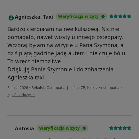
Agnieszka. Taxi
Weryfikacja wizyty
A
Bardzo cierpiałam na rwe kulszową. Nic nie
pomagało, nawet wizyty u innego osteopaty.
Wczoraj byłam na wizycie u Pana Szymona, a
dziś piątą gadzinę jadę autem i nie czuje bólu.
To wręcz niemożliwe.
Dziękuję Panie Szymonie i do zobaczenia.
Agnieszka taxi
3 lipca 2026
•
Sekulski Osteopatia | Leśna 7B, Kiekrz
•
osteopatia
•
w opinii użytkownika Agnieszka. Taxi
zgłoś nadużycie
Antosia
Weryfikacja wizyty
A