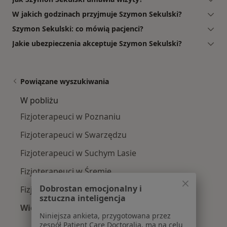
W jakich godzinach przyjmuje Szymon Sekulski?
Szymon Sekulski: co mówią pacjenci?
Jakie ubezpieczenia akceptuje Szymon Sekulski?
Powiązane wyszukiwania
W pobliżu
Fizjoterapeuci w Poznaniu
Fizjoterapeuci w Swarzędzu
Fizjoterapeuci w Suchym Lasie
Fizjoterapeuci w Śremie
Dobrostan emocjonalny i
Fizjoterapeuci w Środzie Wielkopolskiej
sztuczna inteligencja
Więcej (15)
Niniejsza ankieta, przygotowana przez
Więcej w kategorii: W pobliżu
zespół Patient Care Doctoralia, ma na celu