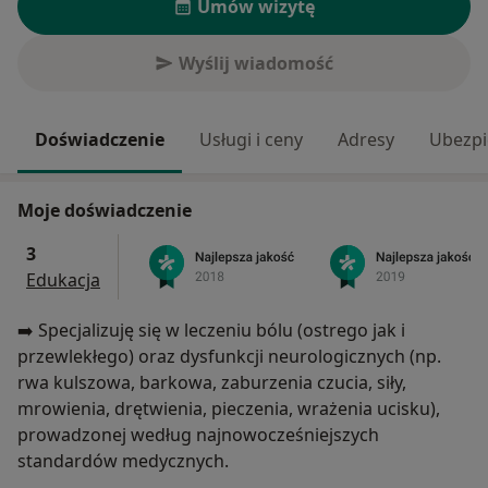
Umów wizytę
Wyślij wiadomość
Doświadczenie
Usługi i ceny
Adresy
Ubezpi
Moje doświadczenie
3
Edukacja
➡️ Specjalizuję się w leczeniu bólu (ostrego jak i
przewlekłego) oraz dysfunkcji neurologicznych (np.
rwa kulszowa, barkowa, zaburzenia czucia, siły,
mrowienia, drętwienia, pieczenia, wrażenia ucisku),
prowadzonej według najnowocześniejszych
standardów medycznych.