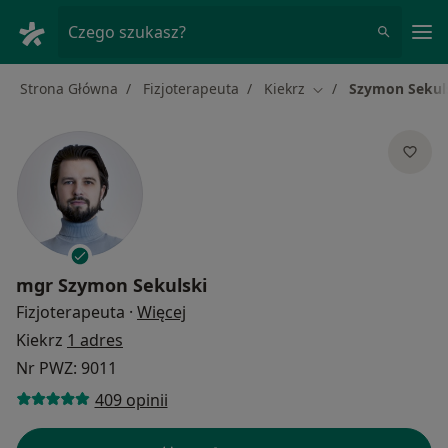
Me
Czego szukasz?
Strona Główna
Fizjoterapeuta
Kiekrz
Szymon Sekul
Zmień miasto
mgr
Szymon Sekulski
O specjalizacjach
Fizjoterapeuta
·
Więcej
Kiekrz
1 adres
Nr PWZ: 9011
409 opinii