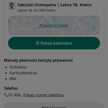
Sekulski Osteopatia | Leśna 7B, Kiekrz
Leśna 7B,
62-090
Kiekrz
Powiększ mapę
otwiera się w nowej karcie
Dostępność
Pokaż kalendarz
Metody płatności (wizyty prywatne)
Gotówka
Karta płatnicza
Blik
Telefon
61 468...
Pokaż numer telefonu