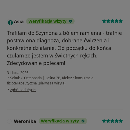
Asia
Weryfikacja wizyty
A
Trafiłam do Szymona z bólem ramienia - trafnie
postawiona diagnoza, dobrane ćwiczenia i
konkretne działanie. Od początku do końca
czułam że jestem w świetnych rękach.
Zdecydowanie polecam!
31 lipca 2026
•
Sekulski Osteopatia | Leśna 7B, Kiekrz
•
konsultacja
fizjoterapeutyczna (pierwsza wizyta)
w opinii użytkownika Asia
•
zgłoś nadużycie
Weronika
Weryfikacja wizyty
W