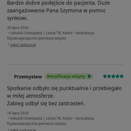
Bardzo dobre podejście do pacjenta. Duże
zaangażowanie Pana Szymona w pomoc
synkowi.
30 lipca 2026
•
Sekulski Osteopatia | Leśna 7B, Kiekrz
•
konsultacja
fizjoterapeutyczna (pierwsza wizyta)
w opinii użytkownika Weronika
•
zgłoś nadużycie
Przemysław
Weryfikacja wizyty
P
Spotkanie odbyło się punktualnie i przebiegało
w miłej atmosferze.
Zabieg odbył się bez zastrzeżeń.
16 lipca 2026
•
Sekulski Osteopatia | Leśna 7B, Kiekrz
•
konsultacja
fizjoterapeutyczna (pierwsza wizyta)
w opinii użytkownika Przemysław
•
zgłoś nadużycie