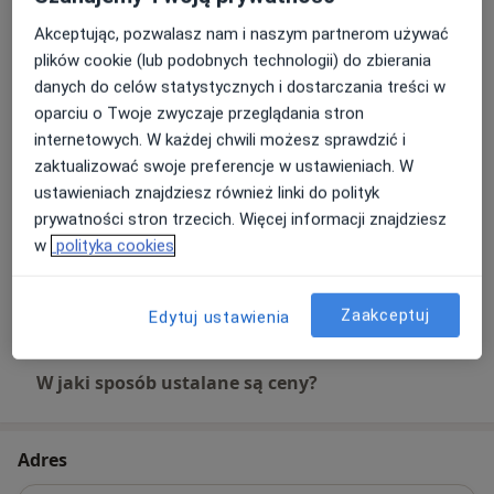
300 zł
Szczegóły
konsultacja neurologa/neurochirurga.
Akceptując, pozwalasz nam i naszym partnerom używać
plików cookie (lub podobnych technologii) do zbierania
Konsultacja fizjoterapeutyczna
➡️ Doświadczyłem wielu urazów jako sportowiec, jak i
Umów wizytę
danych do celów statystycznych i dostarczania treści w
300 zł
Szczegóły
w życiu codziennym oraz poddałem się różnym
oparciu o Twoje zwyczaje przeglądania stron
zabiegom rehabilitacji, z kilkunastu szkół terapii.
internetowych. W każdej chwili możesz sprawdzić i
Konsultacja fizjoterapeutyczna
zaktualizować swoje preferencje w ustawieniach. W
(kolejna wizyta)
➡️ Na sobie doświadczyłem skuteczności niektórych
Umów wizytę
ustawieniach znajdziesz również linki do polityk
300 zł
Szczegóły
podejść, a następnie wybrałem by zgłębić te
prywatności stron trzecich. Więcej informacji znajdziesz
najskuteczniejsze i stosować w swojej pracy, by jeszcze
w
polityka cookies
lepiej wspierać moich pacjentów w powrocie do
Osteopatia
Umów wizytę
zdrowia i sprawności.
300 zł
Szczegóły
Zaakceptuj
Edytuj ustawienia
Serdecznie zapraszam do skorzystania z moich usług.
W jaki sposób ustalane są ceny?
Szymon Sekulski
Adres