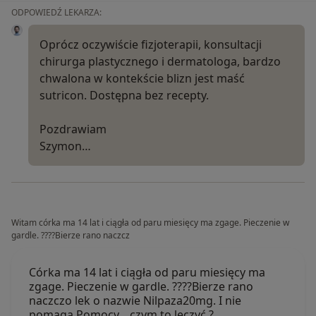
ODPOWIEDŹ LEKARZA:
Oprócz oczywiście fizjoterapii, konsultacji
chirurga plastycznego i dermatologa, bardzo
chwalona w kontekście blizn jest maść
sutricon. Dostępna bez recepty.
Pozdrawiam
Szymon…
Witam córka ma 14 lat i ciągła od paru miesięcy ma zgage. Pieczenie w
gardle. ????Bierze rano naczcz
Córka ma 14 lat i ciągła od paru miesięcy ma
zgage. Pieczenie w gardle. ????Bierze rano
naczczo lek o nazwie Nilpaza20mg. I nie
pomaga Pomocy... czym to leczyć ?