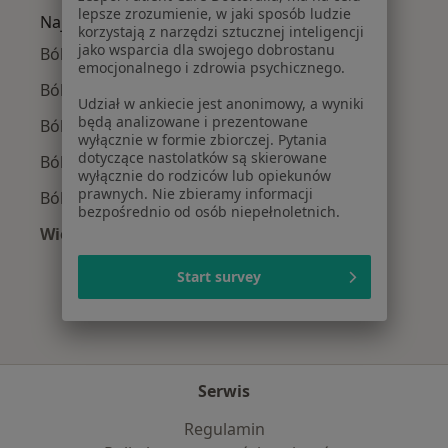
lepsze zrozumienie, w jaki sposób ludzie
Najczęście leczone choroby
korzystają z narzędzi sztucznej inteligencji
jako wsparcia dla swojego dobrostanu
Ból barku w
emocjonalnego i zdrowia psychicznego.
Ból biodra w
Udział w ankiecie jest anonimowy, a wyniki
będą analizowane i prezentowane
Ból kolana w
wyłącznie w formie zbiorczej. Pytania
dotyczące nastolatków są skierowane
Ból kostki w
wyłącznie do rodziców lub opiekunów
prawnych. Nie zbieramy informacji
Bóle kręgosłupa w
bezpośrednio od osób niepełnoletnich.
Więcej (6)
Więcej w kategorii: Najczęście leczone choroby
Start survey
Serwis
Regulamin