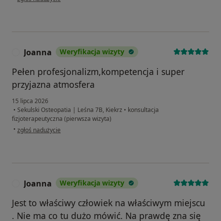
Joanna
Weryfikacja wizyty
J
Pełen profesjonalizm,kompetencja i super
przyjazna atmosfera
15 lipca 2026
•
Sekulski Osteopatia | Leśna 7B, Kiekrz
•
konsultacja
fizjoterapeutyczna (pierwsza wizyta)
w opinii użytkownika Joanna
•
zgłoś nadużycie
Joanna
Weryfikacja wizyty
J
Jest to właściwy człowiek na właściwym miejscu
. Nie ma co tu dużo mówić. Na prawdę zna się