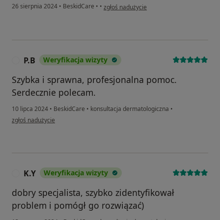
w opinii użytkownika endriu
26 sierpnia 2024
•
BeskidCare
•
•
zgłoś nadużycie
P.B
Weryfikacja wizyty
P
Szybka i sprawna, profesjonalna pomoc.
Serdecznie polecam.
10 lipca 2024
•
BeskidCare
•
konsultacja dermatologiczna
•
w opinii użytkownika P.B
zgłoś nadużycie
K.Y
Weryfikacja wizyty
K
dobry specjalista, szybko zidentyfikował
problem i pomógł go rozwiązać)