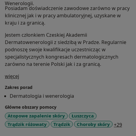
Wenerologii.
Posiadam doświadczenie zawodowe zarówno w pracy
klinicznej jak i w pracy ambulatoryjnej, uzyskane w
kraju i za granicą.
Jestem członkiem Czeskiej Akademii
Dermatowenerologii z siedzibą w Pradze. Regularnie
podnoszę swoje kwalifikacje uczestnicząc w
specjalistycznych kongresach dermatologicznych
zarówno na terenie Polski jak i za granicą.
O mnie
więcej
Zakres porad
Dermatologia i wenerologia
Główne obszary pomocy
Atopowe zapalenie skóry
Łuszczyca
a11y_
Trądzik różowaty
Trądzik
Choroby skóry
+29