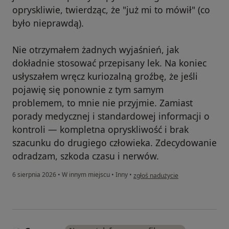
opryskliwie, twierdząc, że "już mi to mówił" (co
było nieprawdą).
Nie otrzymałem żadnych wyjaśnień, jak
dokładnie stosować przepisany lek. Na koniec
usłyszałem wręcz kuriozalną groźbę, że jeśli
pojawię się ponownie z tym samym
problemem, to mnie nie przyjmie. Zamiast
porady medycznej i standardowej informacji o
kontroli — kompletna opryskliwość i brak
szacunku do drugiego człowieka. Zdecydowanie
odradzam, szkoda czasu i nerwów.
w opinii użytkownika Przemcio
6 sierpnia 2026
•
W innym miejscu
•
Inny
•
zgłoś nadużycie