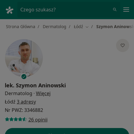
Me
Czego szukasz?
Strona Główna
Dermatolog
Łódź
Szymon Aninowsk
Zmień miasto
lek.
Szymon Aninowski
O specjalizacjach
Dermatolog
·
Więcej
Łódź
3 adresy
Nr PWZ: 3346882
26 opinii