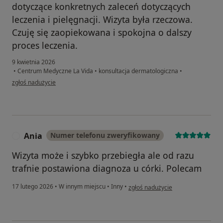
dotyczące konkretnych zaleceń dotyczących
leczenia i pielęgnacji. Wizyta była rzeczowa.
Czuję się zaopiekowana i spokojna o dalszy
proces leczenia.
9 kwietnia 2026
•
Centrum Medyczne La Vida
•
konsultacja dermatologiczna
•
w opinii użytkownika Katarzyna
zgłoś nadużycie
Ania
Numer telefonu zweryfikowany
A
Wizyta może i szybko przebiegła ale od razu
trafnie postawiona diagnoza u córki. Polecam
w opinii użytkownika Ania
17 lutego 2026
•
W innym miejscu
•
Inny
•
zgłoś nadużycie