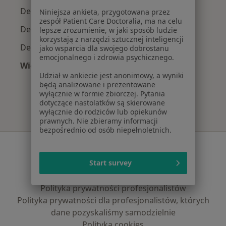
Dermatolodzy z NFZ w Łodzi
Niniejsza ankieta, przygotowana przez
zespół Patient Care Doctoralia, ma na celu
Dermatolodzy z PZU Zdrowie w Łodzi
lepsze zrozumienie, w jaki sposób ludzie
korzystają z narzędzi sztucznej inteligencji
Dermatolodzy z Signal Iduna w Łodzi
jako wsparcia dla swojego dobrostanu
emocjonalnego i zdrowia psychicznego.
Więcej (4)
Udział w ankiecie jest anonimowy, a wyniki
Więcej w kategorii: Najpopularniejsze ubezpie
będą analizowane i prezentowane
wyłącznie w formie zbiorczej. Pytania
dotyczące nastolatków są skierowane
wyłącznie do rodziców lub opiekunów
prawnych. Nie zbieramy informacji
bezpośrednio od osób niepełnoletnich.
Serwis
Start survey
Regulamin
Polityka prywatności pacjentów
Polityka prywatności profesjonalistów
Polityka prywatności dla profesjonalistów, których
dane pozyskaliśmy samodzielnie
Polityka cookies