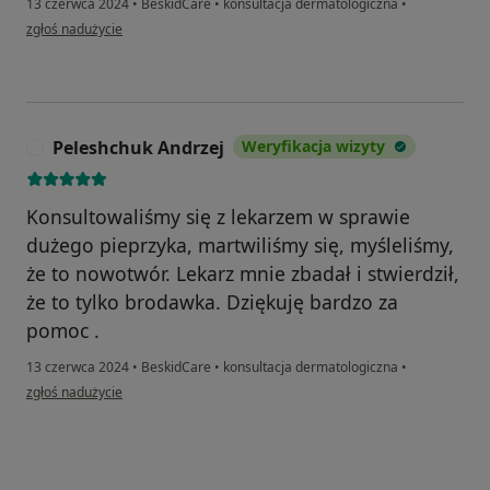
13 czerwca 2024
•
BeskidCare
•
konsultacja dermatologiczna
•
w opinii użytkownika K.Y
zgłoś nadużycie
Peleshchuk Andrzej
Weryfikacja wizyty
P
Konsultowaliśmy się z lekarzem w sprawie
dużego pieprzyka, martwiliśmy się, myśleliśmy,
że to nowotwór. Lekarz mnie zbadał i stwierdził,
że to tylko brodawka. Dziękuję bardzo za
pomoc .
13 czerwca 2024
•
BeskidCare
•
konsultacja dermatologiczna
•
w opinii użytkownika Peleshchuk Andrzej
zgłoś nadużycie