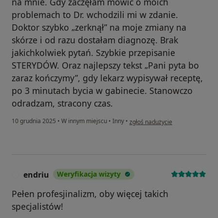
na mnie. Gdy zaczęłam mówić o moich
problemach to Dr. wchodzili mi w zdanie.
Doktor szybko „zerknął” na moje zmiany na
skórze i od razu dostałam diagnozę. Brak
jakichkolwiek pytań. Szybkie przepisanie
STERYDÓW. Oraz najlepszy tekst „Pani pyta bo
zaraz kończymy”, gdy lekarz wypisywał receptę,
po 3 minutach bycia w gabinecie. Stanowczo
odradzam, stracony czas.
w opinii użytkownika Małgorzata
10 grudnia 2025
•
W innym miejscu
•
Inny
•
zgłoś nadużycie
endriu
Weryfikacja wizyty
E
Pełen profesjinalizm, oby więcej takich
specjalistów!