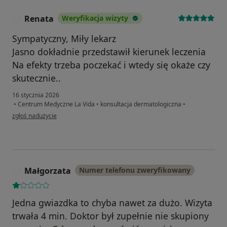
Renata
Weryfikacja wizyty
R
Sympatyczny, Miły lekarz
Jasno dokładnie przedstawił kierunek leczenia
Na efekty trzeba poczekać i wtedy się okaże czy
skutecznie..
16 stycznia 2026
•
Centrum Medyczne La Vida
•
konsultacja dermatologiczna
•
w opinii użytkownika Renata
zgłoś nadużycie
Małgorzata
Numer telefonu zweryfikowany
M
Jedna gwiazdka to chyba nawet za dużo. Wizyta
trwała 4 min. Doktor był zupełnie nie skupiony