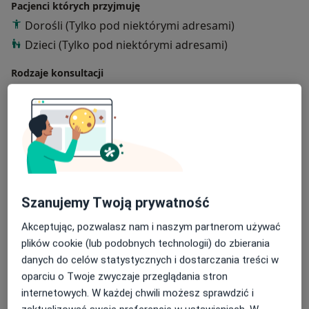
Pacjenci których przyjmuję
Dorośli (Tylko pod niektórymi adresami)
Dzieci (Tylko pod niektórymi adresami)
Rodzaje konsultacji
Stacjonarne
Zobacz lokalizacje (2)
Zdjęcia i filmy
Szanujemy Twoją prywatność
Akceptując, pozwalasz nam i naszym partnerom używać
plików cookie (lub podobnych technologii) do zbierania
Zobacz galerię (3)
danych do celów statystycznych i dostarczania treści w
oparciu o Twoje zwyczaje przeglądania stron
Pokaż więcej
internetowych. W każdej chwili możesz sprawdzić i
o doświadczeniu