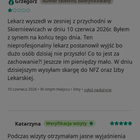
Grzegorz
Numer telefonu zweryfikowany
G
Lekarz wyszedł w zesniej z przychodni w
Skierniewicach w dniu 10 czerwca 2026r. Byłem
z synem na końcu tego dnia. Ten
nieprofesjonalny lekarz postanowił wyjść bo
dużo osób dzisiaj nie przyszło! Co to jest za
zachowanie?! Jeszcze im pieniędzy mało. W dniu
dzisiejszym wysyłam skargę do NFZ oraz Izby
Lekarskiej.
w opinii użytkownika Grzegorz
10 czerwca 2026
•
W innym miejscu
•
Inny
•
zgłoś nadużycie
Katarzyna
Weryfikacja wizyty
K
Podczas wizyty otrzymałam jasne wyjaśnienia