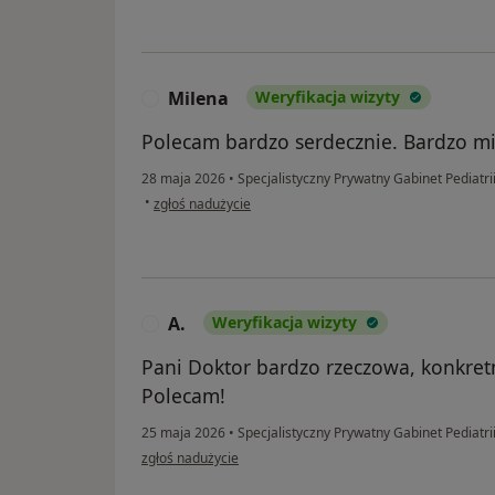
Milena
Weryfikacja wizyty
M
Polecam bardzo serdecznie. Bardzo mił
28 maja 2026
•
Specjalistyczny Prywatny Gabinet Pediatri
w opinii użytkownika Milena
•
zgłoś nadużycie
A.
Weryfikacja wizyty
A
Pani Doktor bardzo rzeczowa, konkre
Polecam!
25 maja 2026
•
Specjalistyczny Prywatny Gabinet Pediatri
w opinii użytkownika A.
zgłoś nadużycie