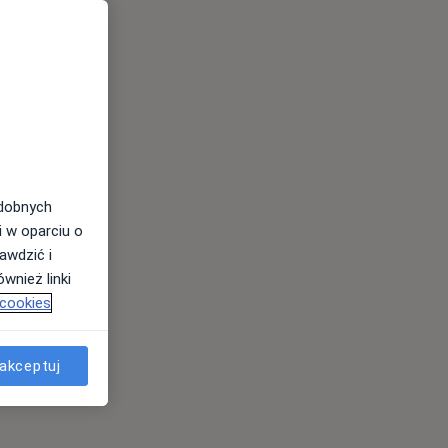
odobnych
i w oparciu o
awdzić i
wnież linki
 cookies
akceptuj