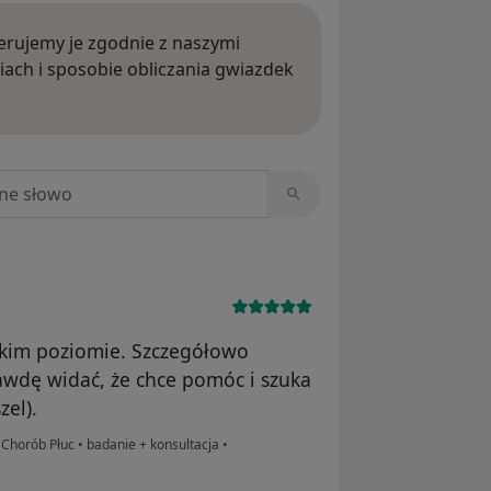
rujemy je zgodnie z naszymi
iach i sposobie obliczania gwiazdek
ięcej o opiniach
niach
okim poziomie. Szczegółowo
rawdę widać, że chce pomóc i szuka
zel).
i Chorób Płuc
•
badanie + konsultacja
•