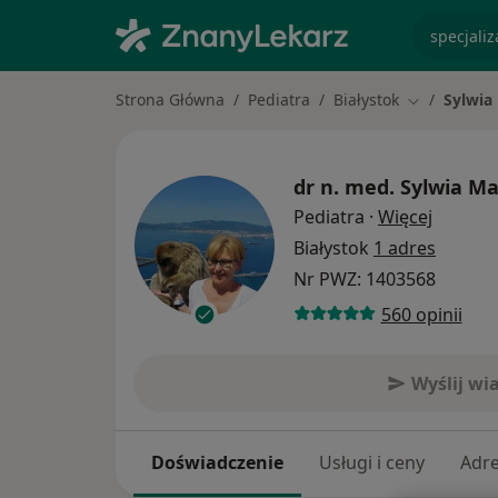
specjaliz
Strona Główna
Pediatra
Białystok
Sylwia
Zmień mias
dr n. med.
Sylwia Ma
O specj
Pediatra
·
Więcej
Białystok
1 adres
Nr PWZ: 1403568
560 opinii
Wyślij w
Doświadczenie
Usługi i ceny
Adr