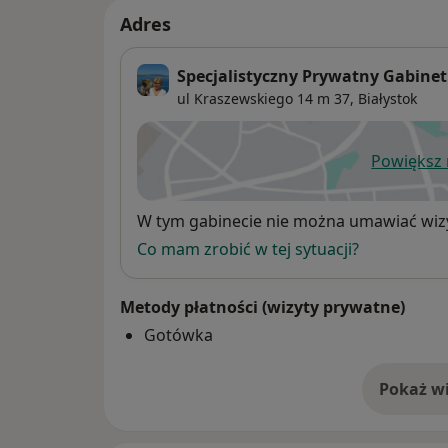
Adres
Specjalistyczny Prywatny Gabinet 
ul Kraszewskiego 14 m 37,
Białystok
Powiększ
ot
Dostępność
W tym gabinecie nie można umawiać wizy
Co mam zrobić w tej sytuacji?
Metody płatności (wizyty prywatne)
Gotówka
Pokaż wi
o 