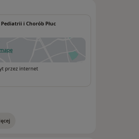
Pediatrii i Chorób Płuc
 mapę
wiera się w nowej karcie
t przez internet
ęcej
adresie