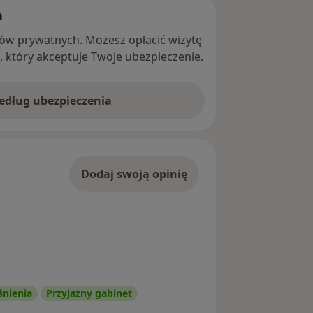
h
ntów prywatnych. Możesz opłacić wizytę
ę, który akceptuje Twoje ubezpieczenie.
według ubezpieczenia
Dodaj swoją opinię
śnienia
Przyjazny gabinet