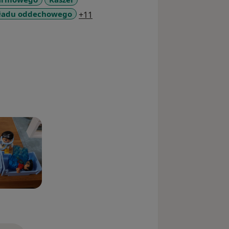
a11y_sr_more_diseases
ładu oddechowego
+11