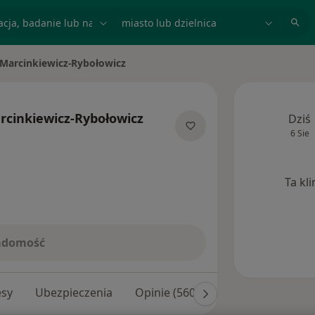
acja, badanie lub nazwisko
miasto lub dzielnica
 Marcinkiewicz-Rybołowicz
to
rcinkiewicz-Rybołowicz
Dziś
6 Sie
alizacjach
Ta kl
iadomość
esy
Ubezpieczenia
Opinie (560)
Odpowiedzi na py