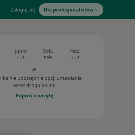
Zaloguj się
Dla profesjonalistów
Jutro
Sob,
Ndz,
Pon,
Wt,
7 Sie
8 Sie
9 Sie
10 Sie
11 Si
inika nie udostępnia opcji umawiania
wizyt drogą online
Poproś o wizytę
tania (17)