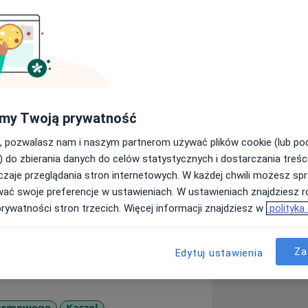
 alergologii. Mam doświadczenie
my Twoją prywatność
mbulatoryjnym.
cym Szpitalu Klinicznym w Klinice o
, pozwalasz nam i naszym partnerom używać plików cookie (lub p
onologii .
) do zbierania danych do celów statystycznych i dostarczania treśc
 rozpoznać zapalenie płuc, nie
zaje przeglądania stron internetowych. W każdej chwili możesz spr
wać swoje preferencje w ustawieniach. W ustawieniach znajdziesz ró
prywatności stron trzecich. Więcej informacji znajdziesz w
polityka
Za
Edytuj ustawienia
karmowego
Kaszel