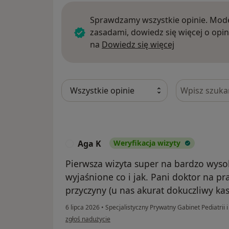
Sprawdzamy wszystkie opinie. Mode
zasadami, dowiedz się więcej o opin
Dowiedz się w
na
Dowiedz się więcej
Szukaj w opi
Aga K
Weryfikacja wizyty
A
Pierwsza wizyta super na bardzo wys
wyjaśnione co i jak. Pani doktor na p
przyczyny (u nas akurat dokuczliwy kas
6 lipca 2026
•
Specjalistyczny Prywatny Gabinet Pediatrii 
w opinii użytkownika Aga K
zgłoś nadużycie