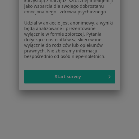
korzystają z narzędzi sztucznej inteligencji
261 opinii
jako wsparcia dla swojego dobrostanu
emocjonalnego i zdrowia psychicznego.
E-recepta
200 zł
Udział w ankiecie jest anonimowy, a wyniki
Specjalista nie oferuje umawiania online pod tym adresem.
będą analizowane i prezentowane
wyłącznie w formie zbiorczej. Pytania
dotyczące nastolatków są skierowane
Poproś o wizytę
wyłącznie do rodziców lub opiekunów
prawnych. Nie zbieramy informacji
bezpośrednio od osób niepełnoletnich.
Start survey
Bezpieczne płatności
lek. Paulina Chmura-Winiecka
·
Więcej
Pediatra
189 opinii