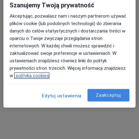
Szanujemy Twoją prywatność
Akceptując, pozwalasz nam i naszym partnerom używać
plików cookie (lub podobnych technologii) do zbierania
danych do celów statystycznych i dostarczania treści w
Edyta Tenderenda-Banasiuk
oparciu o Twoje zwyczaje przeglądania stron
internetowych. W każdej chwili możesz sprawdzić i
Pediatra, Neonatolog
zaktualizować swoje preferencje w ustawieniach. W
Kościuszki 25, Wysokie Mazowieckie
•
Mapa
ustawieniach znajdziesz również linki do polityk
CENTRUM ZDROWIA NEMEZIS
prywatności stron trzecich. Więcej informacji znajdziesz
Konsultacja pediatryczna
250 zł
w
polityka cookies
Specjalista nie oferuje umawiania online pod tym adresem.
Zaakceptuj
Edytuj ustawienia
Poproś o wizytę