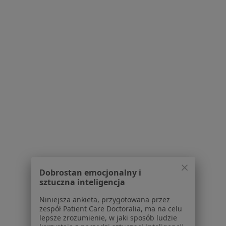
·
Więcej
Pediatra
61 opinii
Konsultacja pediatryczna
149 zł
Specjalista nie oferuje umawiania online pod tym adresem.
Poproś o wizytę
Dobrostan emocjonalny i
sztuczna inteligencja
Bezpieczne płatności
Niniejsza ankieta, przygotowana przez
lek. Łukasz Durajski
zespół Patient Care Doctoralia, ma na celu
lepsze zrozumienie, w jaki sposób ludzie
W trakcie specjalizacji (Pediatra), Lekarz pierwszego kontaktu