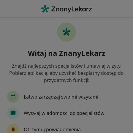
Me
Pediatra • Wysokie Mazowieckie, podlaskie
Filtry
Mapa
Polecani pediatrzy w Wysokiem
Witaj na ZnanyLekarz
Mazowieckiem
Jak działają wyniki wyszukiwania
Znajdź najlepszych specjalistów i umawiaj wizyty.
Pobierz aplikację, aby uzyskać bezpłatny dostęp do
przydatnych funkcji:
Łatwo zarządzaj swoimi wizytami
Wysyłaj wiadomości do specjalistów
dr n. med. Anna Kroteń
Otrzymuj powiadomienia
·
Więcej
Pediatra, Lekarz rodzinny