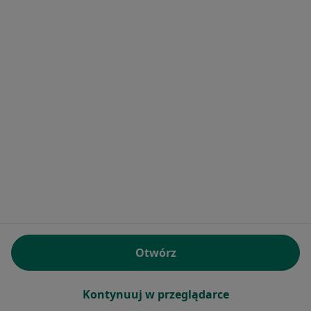
Poproś o wizytę
Bezpieczne płatności
dr n. med. Magdalena Silska-Dittmar
·
Więcej
Pediatra, Nefrolog dziecięcy
203 opinie
Konsultacja online
260 zł
Otwórz
Specjalista nie oferuje umawiania online pod tym adresem.
Poproś o wizytę
Kontynuuj w przeglądarce