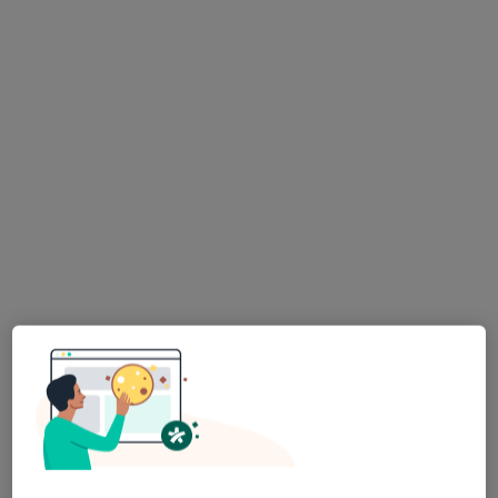
CENTRUM ZDROWIA NEMEZIS
·
Więcej
Pediatria, Alergologia, Alergologia dziecięca
574 opinie
Kościuszki 25, Wysokie Mazowieckie
•
Mapa
Konsultacja pediatryczna
250 zł
lek. Anna Aleksandra
lek. Sylwia Szorc
Szyszko-Szwed
pediatra
pediatra
Brak dostępnych specjalistów z wolnymi terminami w tym centrum medycznym.
Pokaż profil