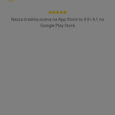
457 opinii
Adres
Online
Nasza średnia ocena na App Store to 4.9 i 4.1 na
Google Play Store
Szpitalna 2, Wysokie Mazowieckie
•
Mapa
Podstawowa Opieka Zdrowotna, Badania Kierowców
Konsultacja pediatryczna
Brak ceny
Specjalista nie oferuje umawiania online pod tym adresem.
Poproś o wizytę