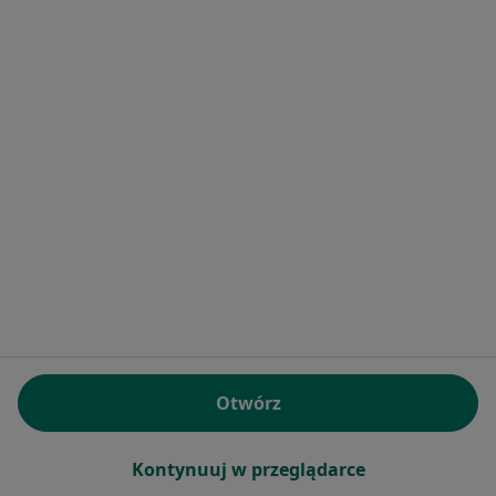
Konsultacja online
250 zł
Specjalista nie oferuje umawiania online pod tym adresem.
Poproś o wizytę
dr n. med. Katarzyna Sidor Bagińska
·
Więcej
Otwórz
Pediatra, Gastrolog, Gastrolog dziecięcy
732 opinie
Konsultacja online
Kontynuuj w przeglądarce
250 zł