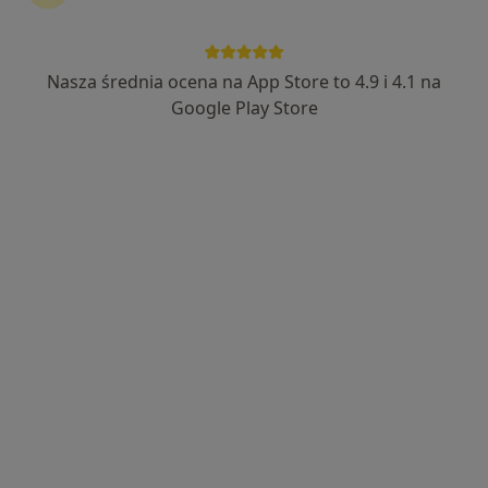
Sikorskiego 40, Sokółka
•
Mapa
Samodzielny Publiczny Zakład Opieki Zdrowotnej w Sokółce
Specjalista nie oferuje umawiania online pod tym adresem.
Nasza średnia ocena na App Store to 4.9 i 4.1 na
Google Play Store
Poproś o wizytę
Mirosława Jasińska
Pediatra
Sikorskiego 40, Sokółka
•
Mapa
"VITA" s.c. Mirosława Jasińska, Sławomir Kantor, Irena Rafałow NZOZ