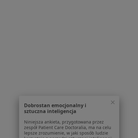
Bezpieczne płatności
lek. Paulina Chmura-Winiecka
·
Więcej
Pediatra
189 opinii
Konsultacja pediatryczna
200 zł
Specjalista nie oferuje umawiania online pod tym adresem.
Poproś o wizytę
Dobrostan emocjonalny i
sztuczna inteligencja
Niniejsza ankieta, przygotowana przez
zespół Patient Care Doctoralia, ma na celu
lepsze zrozumienie, w jaki sposób ludzie