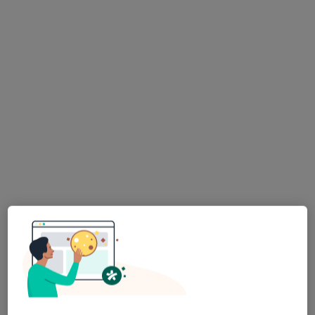
Samodzielny Publiczny Zakład Opieki
Zdrowotnej w Sokółce
·
Więcej
Pediatria, Interna, Chirurgia
13 opinii
Sikorskiego 40, Sokółka
•
Mapa
Brak dostępnych specjalistów z wolnymi terminami w tym centrum medycznym.
Pokaż profil