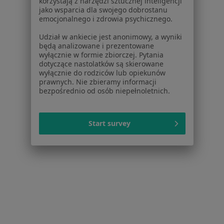
korzystają z narzędzi sztucznej inteligencji
jako wsparcia dla swojego dobrostanu
emocjonalnego i zdrowia psychicznego.
Bezpieczne płatności
dr n. med. Katarzyna Kaźmierska
Udział w ankiecie jest anonimowy, a wyniki
będą analizowane i prezentowane
·
Więcej
Pediatra, Gastrolog dziecięcy
wyłącznie w formie zbiorczej. Pytania
259 opinii
dotyczące nastolatków są skierowane
wyłącznie do rodziców lub opiekunów
E-recepta
120 zł
prawnych. Nie zbieramy informacji
bezpośrednio od osób niepełnoletnich.
Specjalista nie oferuje umawiania online pod tym adresem.
Poproś o wizytę
Start survey