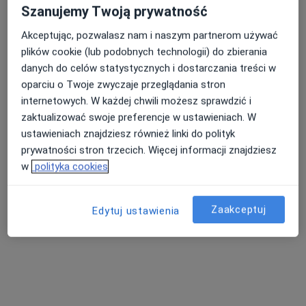
Szanujemy Twoją prywatność
Akceptując, pozwalasz nam i naszym partnerom używać
plików cookie (lub podobnych technologii) do zbierania
danych do celów statystycznych i dostarczania treści w
Niepubliczny Zakład Opieki Zdrowtonej
oparciu o Twoje zwyczaje przeglądania stron
Medyk
internetowych. W każdej chwili możesz sprawdzić i
·
Więcej
Pediatria, Interna, Medycyna rodzinna
zaktualizować swoje preferencje w ustawieniach. W
2 opinie
ustawieniach znajdziesz również linki do polityk
prywatności stron trzecich. Więcej informacji znajdziesz
Piłsudskiego 9A, Sokółka
•
Mapa
w
polityka cookies
Brak dostępnych specjalistów z wolnymi terminami w tym centrum medycznym.
Pokaż profil
Zaakceptuj
Edytuj ustawienia