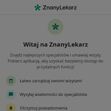
Me
Pediatra • Sokółka, podlaskie
Filtry
Mapa
Polecani pediatrzy w Sokółce
Witaj na ZnanyLekarz
Jak działają wyniki wyszukiwania
Znajdź najlepszych specjalistów i umawiaj wizyty.
Pobierz aplikację, aby uzyskać bezpłatny dostęp do
przydatnych funkcji:
Łatwo zarządzaj swoimi wizytami
Wysyłaj wiadomości do specjalistów
Krystyna Maciorowska
Pediatra, Lekarz rodzinny
Otrzymuj powiadomienia