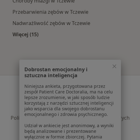
Choroby miazgi w Tczewie
Przebarwienia zębów w Tczewie
Nadwrażliwość zębów w Tczewie
Więcej (15)
Więcej w kategorii: Najczęście leczone chorob
Dobrostan emocjonalny i
sztuczna inteligencja
Serwis
Niniejsza ankieta, przygotowana przez
zespół Patient Care Doctoralia, ma na celu
Regulamin
lepsze zrozumienie, w jaki sposób ludzie
Polityka prywatności pacjentów
korzystają z narzędzi sztucznej inteligencji
jako wsparcia dla swojego dobrostanu
Polityka prywatności profesjonalistów
emocjonalnego i zdrowia psychicznego.
Polityka prywatności dla profesjonalistów, których
dane pozyskaliśmy samodzielnie
Udział w ankiecie jest anonimowy, a wyniki
będą analizowane i prezentowane
Polityka cookies
wyłącznie w formie zbiorczej. Pytania