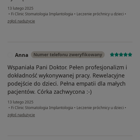
13 lutego 2025
•
Fi Clinic Stomatologia Implantologia
•
Leczenie próchnicy u dzieci
•
w opinii użytkownika Paulina
zgłoś nadużycie
Anna
Numer telefonu zweryfikowany
A
Wspaniała Pani Doktor. Pełen profesjonalizm i
dokładność wykonywanej pracy. Rewelacyjne
podejście do dzieci. Pełna empatii dla małych
pacjentów. Córka zachwycona :-)
13 lutego 2025
•
Fi Clinic Stomatologia Implantologia
•
Leczenie próchnicy u dzieci
•
w opinii użytkownika Anna
zgłoś nadużycie