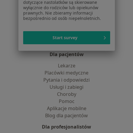
Jak działają wyniki wyszukiwania
dotyczące nastolatków są skierowane
Dostępność
wyłącznie do rodziców lub opiekunów
prawnych. Nie zbieramy informacji
O nas
bezpośrednio od osób niepełnoletnich.
Praca
Rekrutujemy!
Partnerzy
Centrum prasowe
Start survey
Kontakt
Dla pacjentów
Lekarze
Placówki medyczne
Pytania i odpowiedzi
Usługi i zabiegi
Choroby
Pomoc
Aplikacje mobilne
Blog dla pacjentów
Dla profesjonalistów