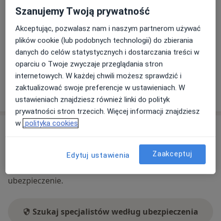
Powiększ mapę
otwiera się w nowej karcie
Szanujemy Twoją prywatność
Dostępność
Akceptując, pozwalasz nam i naszym partnerom używać
W tym gabinecie nie można umawiać wizyt przez
plików cookie (lub podobnych technologii) do zbierania
internet
danych do celów statystycznych i dostarczania treści w
Co mam zrobić w tej sytuacji?
oparciu o Twoje zwyczaje przeglądania stron
internetowych. W każdej chwili możesz sprawdzić i
zaktualizować swoje preferencje w ustawieniach. W
Pokaż więcej
o adresie
ustawieniach znajdziesz również linki do polityk
prywatności stron trzecich. Więcej informacji znajdziesz
w
polityka cookies
Ubezpieczenia - brak akceptowanych
Ten specjalista przyjmuje wyłącznie pacjentów
Zaakceptuj
Edytuj ustawienia
prywatnych. Możesz opłacić wizytę samodzielnie lub
znaleźć innego specjalistę, który akceptuje Twoje
ubezpieczenie.
Szukaj specjalistów według ubezpieczenia