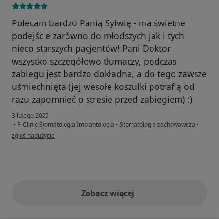
Polecam bardzo Panią Sylwię - ma świetne
podejście zarówno do młodszych jak i tych
nieco starszych pacjentów! Pani Doktor
wszystko szczegółowo tłumaczy, podczas
zabiegu jest bardzo dokładna, a do tego zawsze
uśmiechnięta (jej wesołe koszulki potrafią od
razu zapomnieć o stresie przed zabiegiem) :)
3 lutego 2025
•
Fi Clinic Stomatologia Implantologia
•
Stomatologia zachowawcza
•
w opinii użytkownika Magdalena
zgłoś nadużycie
Zobacz więcej
opinie powyżej