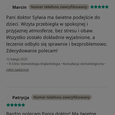
Marcin
Numer telefonu zweryfikowany
M
Pani doktor Sylwia ma świetne podejście do
dzieci. Wizyta przebiegła w spokojnej i
przyjaznej atmosferze, bez stresu i obaw.
Wszystko zostało dokładnie wyjaśnione, a
leczenie odbyło się sprawnie i bezproblemowo.
Zdecydowanie polecam!
12 lutego 2025
•
Fi Clinic Stomatologia Implantologia
•
Konsultacja stomatologiczna
•
w opinii użytkownika Marcin
zgłoś nadużycie
Patrycja
Numer telefonu zweryfikowany
P
Bardzo polecam Panią doktor! Ma świetne