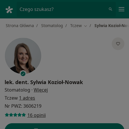
Me
Czego szukasz?
Strona Główna
Stomatolog
Tczew
Sylwia Kozioł-N
Zmień miasto
lek. dent.
Sylwia Kozioł-Nowak
O specjalizacjach
Stomatolog
·
Więcej
Tczew
1 adres
Nr PWZ: 3606219
16 opinii