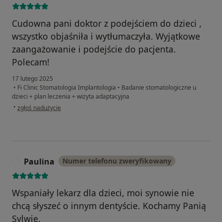
Cudowna pani doktor z podejściem do dzieci ,
wszystko objaśniła i wytłumaczyła. Wyjątkowe
zaangażowanie i podejście do pacjenta.
Polecam!
17 lutego 2025
•
Fi Clinic Stomatologia Implantologia
•
Badanie stomatologiczne u
dzieci + plan leczenia + wizyta adaptacyjna
w opinii użytkownika Natalia
•
zgłoś nadużycie
Paulina
Numer telefonu zweryfikowany
P
Wspaniały lekarz dla dzieci, moi synowie nie
chcą słyszeć o innym dentyście. Kochamy Panią
Sylwię.