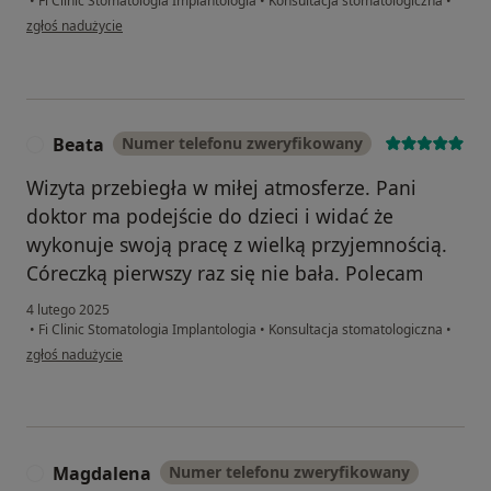
•
Fi Clinic Stomatologia Implantologia
•
Konsultacja stomatologiczna
•
w opinii użytkownika Monika
zgłoś nadużycie
Beata
Numer telefonu zweryfikowany
B
Wizyta przebiegła w miłej atmosferze. Pani
doktor ma podejście do dzieci i widać że
wykonuje swoją pracę z wielką przyjemnością.
Córeczką pierwszy raz się nie bała. Polecam
4 lutego 2025
•
Fi Clinic Stomatologia Implantologia
•
Konsultacja stomatologiczna
•
w opinii użytkownika Beata
zgłoś nadużycie
Magdalena
Numer telefonu zweryfikowany
M