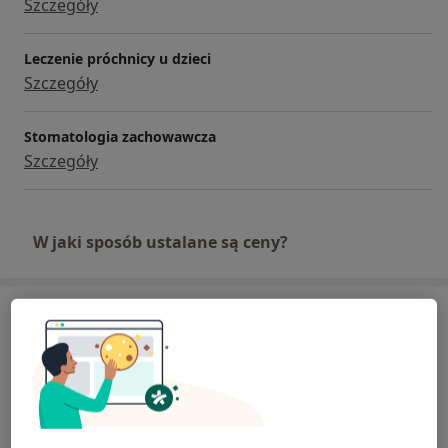
Szczegóły
Leczenie próchnicy u dzieci
Szczegóły
Stomatologia zachowawcza
Szczegóły
W jaki sposób ustalane są ceny?
Adres
Fi Clinic Stomatologia Implantologia
Wincentego Pola 1,
83-110
Tczew