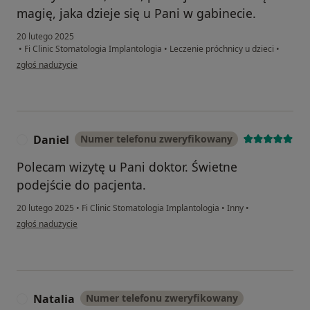
magię, jaka dzieje się u Pani w gabinecie.
20 lutego 2025
•
Fi Clinic Stomatologia Implantologia
•
Leczenie próchnicy u dzieci
•
w opinii użytkownika Anna z Gabrysią
zgłoś nadużycie
Daniel
Numer telefonu zweryfikowany
D
Polecam wizytę u Pani doktor. Świetne
podejście do pacjenta.
20 lutego 2025
•
Fi Clinic Stomatologia Implantologia
•
Inny
•
w opinii użytkownika Daniel
zgłoś nadużycie
Natalia
Numer telefonu zweryfikowany
N