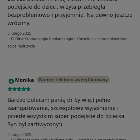
podejście do dzieci, wizyta przebiegła
bezproblemowo i przyjemnie. Na pewno jeszcze
wrócimy.
6 lutego 2025
•
Fi Clinic Stomatologia Implantologia
•
Konsultacja stomatologiczna
•
w opinii użytkownika Patrycja
zgłoś nadużycie
Monika
Numer telefonu zweryfikowany
M
Bardzo polecam panią dr Sylwię:) pełne
zaangażowanie, szczegółowe wyjaśnienie i
przede wszystkim super podejście do dziecka.
Syn był zachwycony:)
4 lutego 2025