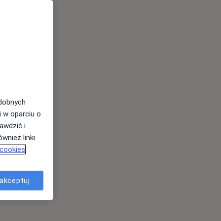
odobnych
i w oparciu o
awdzić i
wnież linki
 cookies
akceptuj