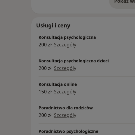
Pokaż wi
Jestem członkiem Polskiego Towarzystwa Te
o 
Poprzez uczestnictwo w szkoleniach oraz ko
poszerzam swoją wiedzę. Pracę poddaje reg
Usługi i ceny
Praktykę zdobywałam m.in. w Zakładzie 
Konsultacja psychologiczna
Borze, Szkole Podstawowej, Poradni psycho
200 zł
Szczegóły
stażu w Instytucie Terapii Poznawczo - Beh
Konsultacja psychologiczna dzieci
200 zł
Szczegóły
Konsultacja online
150 zł
Szczegóły
Poradnictwo dla rodziców
200 zł
Szczegóły
Poradnictwo psychologiczne