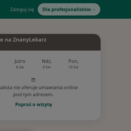
Zaloguj się
Dla profesjonalistów
e na ZnanyLekarz
Jutro
Ndz,
Pon,
Wt,
Śr,
8 Sie
9 Sie
10 Sie
11 Sie
12 Si
jalista nie oferuje umawiania online
pod tym adresem.
Poproś o wizytę
nia (1)