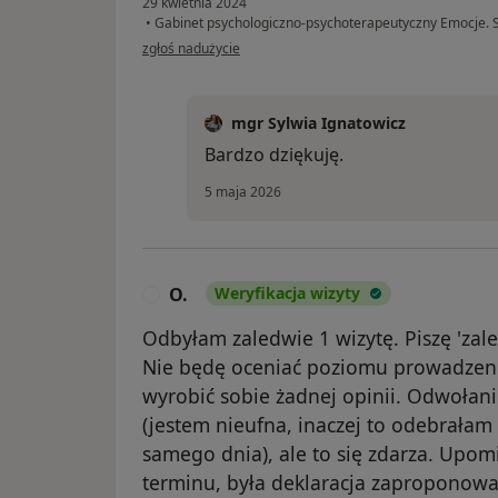
29 kwietnia 2024
•
Gabinet psychologiczno-psychoterapeutyczny Emocje. S
w opinii użytkownika Ania
zgłoś nadużycie
mgr Sylwia Ignatowicz
Bardzo dziękuję.
5 maja 2026
O.
Weryfikacja wizyty
O
Odbyłam zaledwie 1 wizytę. Piszę 'zale
Nie będę oceniać poziomu prowadzenia
wyrobić sobie żadnej opinii. Odwołani
(jestem nieufna, inaczej to odebrałam
samego dnia), ale to się zdarza. Upo
terminu, była deklaracja zaproponowani