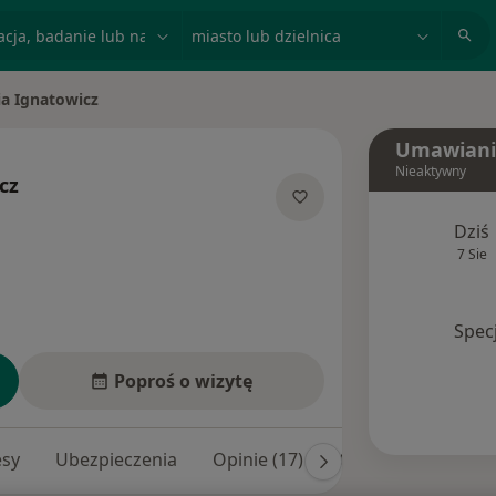
acja, badanie lub nazwisko
miasto lub dzielnica
ia Ignatowicz
Umawiani
Nieaktywny
cz
jalizacjach
Dziś
7 Sie
Spec
Poproś o wizytę
esy
Ubezpieczenia
Opinie (17)
Odpowiedzi na pyta