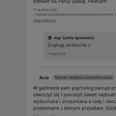
trafiłam na Panią Sylwię. Polecam!
17 grudnia 2024
•
Gabinet psychologiczno-psychoterapeutyczny Emocje. S
w opinii użytkownika KC
zgłoś nadużycie
mgr Sylwia Ignatowicz
Dziękuję serdecznie :)
5 maja 2026
Ania
Numer telefonu zweryfikowany
A
W gabinecie pani psycholog panuje p
otworzyć się i poruszyć nawet najtrud
wysłuchana i zrozumiana a rady i ćwic
problemami z którymi przyszłam. Dzię