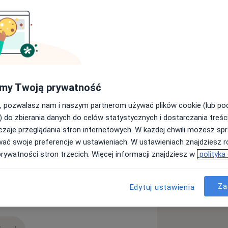
edziłeś mój profil.
stacjonarne studia psychologiczne
y oddział we Wrocławiu). Obecnie
my Twoją prywatność
przez PTTPB szkoły psychoterapii
, pozwalasz nam i naszym partnerom używać plików cookie (lub p
) do zbierania danych do celów statystycznych i dostarczania treśc
ących moje kompetencje
zaje przeglądania stron internetowych. W każdej chwili możesz spr
kowe
Depresja
 Terapia Zachowań (RTZ), techniki
wać swoje preferencje w ustawieniach. W ustawieniach znajdziesz ró
y_sr_more_diseases
ej na Rozwiązaniach, Szkolenia
prywatności stron trzecich. Więcej informacji znajdziesz w
polityka
sowanie technik CBT w pracy z
Za
Edytuj ustawienia
zno-zawodowym psychologa (PTP).
ejsze jest dla mnie zrozumienie,