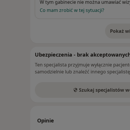
Dostępność
W tym gabinecie nie można umawiać wizy
Co mam zrobić w tej sytuacji?
Pokaż wi
o 
Ubezpieczenia - brak akceptowanyc
Ten specjalista przyjmuje wyłącznie pacje
samodzielnie lub znaleźć innego specjalist
Szukaj specjalistów 
Opinie