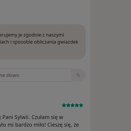
rujemy je zgodnie z naszymi
iach i sposobie obliczania gwiazdek
ięcej o opiniach
niach
g Pani Sylwii. Czułam się w
ło mi bardzo miło! Cieszę się, że