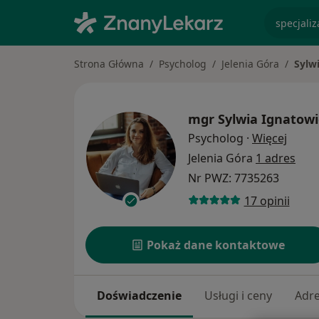
specjaliz
Strona Główna
Psycholog
Jelenia Góra
Sylw
mgr
Sylwia Ignatowi
O spec
Psycholog
·
Więcej
Jelenia Góra
1 adres
Nr PWZ: 7735263
17 opinii
Pokaż dane kontaktowe
Doświadczenie
Usługi i ceny
Adr