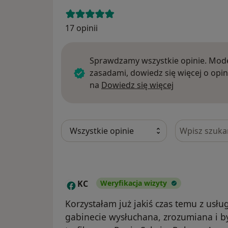
17 opinii
Sprawdzamy wszystkie opinie. Mode
zasadami, dowiedz się więcej o opin
Dowiedz się w
na
Dowiedz się więcej
Szukaj w opi
KC
Weryfikacja wizyty
K
Korzystałam już jakiś czas temu z usłu
gabinecie wysłuchana, zrozumiana i by