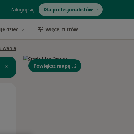
Zaloguj się
Dla profesjonalistów
je dzieci
Więcej filtrów
ukiwania
Powiększ mapę
Pon,
Wt,
Śr,
10 Sie
11 Sie
12 Sie