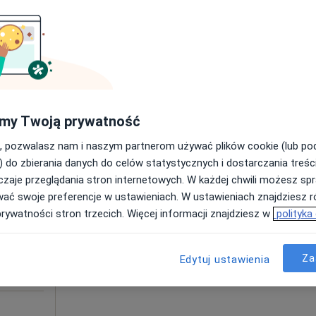
a
180 zł
my Twoją prywatność
, pozwalasz nam i naszym partnerom używać plików cookie (lub p
Dziś
Jutro
Sob,
Ndz,
) do zbierania danych do celów statystycznych i dostarczania treśc
6 Sie
7 Sie
8 Sie
9 Sie
zaje przeglądania stron internetowych. W każdej chwili możesz spr
wać swoje preferencje w ustawieniach. W ustawieniach znajdziesz ró
·
ta
Umawianie online nie jest dostępne
prywatności stron trzecich. Więcej informacji znajdziesz w
polityka
Poproś o wizytę
Za
Edytuj ustawienia