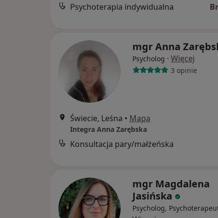
Psychoterapia indywidualna
B
mgr Anna Zarębs
·
Więcej
Psycholog
3 opinie
Świecie, Leśna
•
Mapa
Integra Anna Zarębska
Konsultacja pary/małżeńska
mgr Magdalena
Jasińska
Psycholog, Psychoterapeu