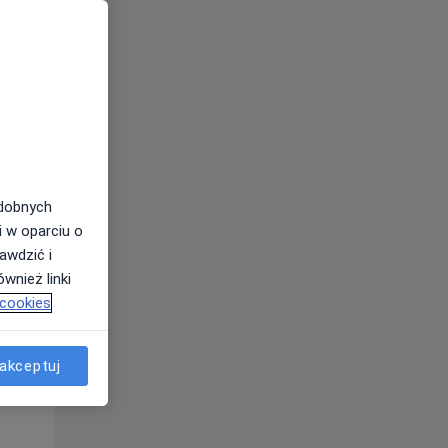
odobnych
Pon,
Wt,
Śr,
i w oparciu o
10 Sie
11 Sie
12 Sie
awdzić i
wnież linki
 cookies
akceptuj