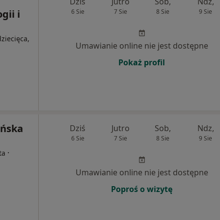
Dziś
Jutro
Sob,
Ndz,
ii i
6 Sie
7 Sie
8 Sie
9 Sie
ziecięca,
Umawianie online nie jest dostępne
Pokaż profil
ińska
Dziś
Jutro
Sob,
Ndz,
6 Sie
7 Sie
8 Sie
9 Sie
·
ta
Umawianie online nie jest dostępne
Poproś o wizytę