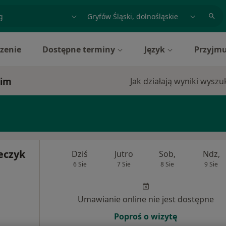
acja, badanie lub nazwisko
miasto lub dzielnica
zenie
Dostępne terminy
Język
Przyjmu
kim
Jak działają wyniki wysz
eczyk
Dziś
Jutro
Sob,
Ndz,
6 Sie
7 Sie
8 Sie
9 Sie
Umawianie online nie jest dostępne
Poproś o wizytę