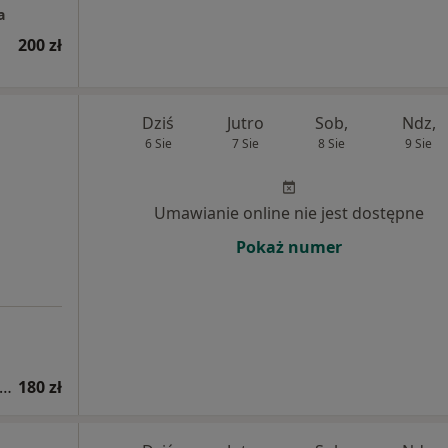
a
200 zł
Dziś
Jutro
Sob,
Ndz,
6 Sie
7 Sie
8 Sie
9 Sie
Umawianie online nie jest dostępne
Pokaż numer
sultacja psychologiczna (pierwsza wizyta)
180 zł