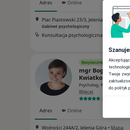
Adres
Online
Plac Piastowski 23/3, Jelenia Góra
•
Map
Gabinet psychologiczny
Konsultacja psychologiczna
Szanuje
Akceptując
Bezpieczne płatności
technologii
mgr Bogna
Twoje zwyc
Kwiatkowska
zaktualizo
Psycholog, Psychoterapeu
do polityk 
Więcej
22 opinie
Adres
Online
Wolności 244A/2, Jelenia Góra
•
Mapa