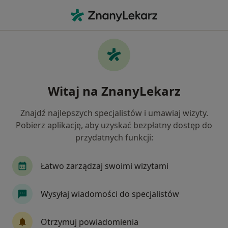
Me
Psycholog • Leśna, dolnośląskie
Filtry
Ubezpieczenie
Mapa
Polecani psycholodzy w Leśnej
Witaj na ZnanyLekarz
Jak działają wyniki wyszukiwania
Znajdź najlepszych specjalistów i umawiaj wizyty.
Pobierz aplikację, aby uzyskać bezpłatny dostęp do
Wybierz swoje ubezpieczenie
przydatnych funkcji:
Łatwo zarządzaj swoimi wizytami
Wysyłaj wiadomości do specjalistów
Otrzymuj powiadomienia