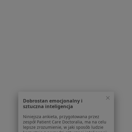
Konsultacja psychologiczna
200 zł
Specjalista nie oferuje umawiania online pod tym adresem.
Poproś o wizytę
Bezpieczne płatności
Skupienie na pacjencie
Dobrostan emocjonalny i
mgr Agata Sawicka
sztuczna inteligencja
·
Więcej
Psycholog
Niniejsza ankieta, przygotowana przez
201 opinii
zespół Patient Care Doctoralia, ma na celu
lepsze zrozumienie, w jaki sposób ludzie
Blisko 25 lat praktyki w pracy z pacjentami.