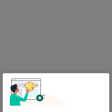
·
Więcej
Psycholog
3 opinie
Borowa 4, Olszyna
•
Mapa
Gabinet Psychologiczny Paulina Grenda
Konsultacja psychologiczna
250 zł
Specjalista nie oferuje umawiania online pod tym adresem.
Poproś o wizytę
mgr Agnieszka Toros