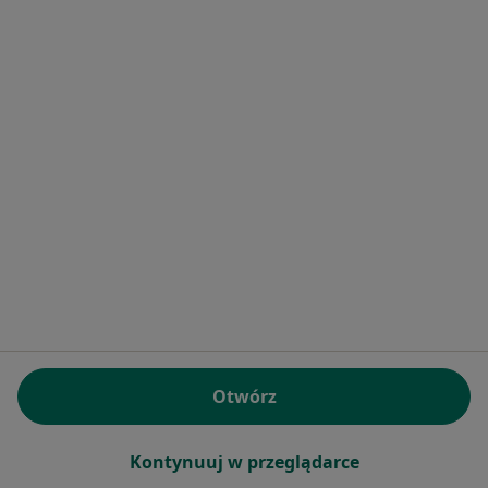
Bezpieczne płatności
mgr Anna Dosiak-Adamiec
·
Więcej
Psycholog, Psychoterapeuta
Konsultacja psychologiczna
250 zł
Specjalista nie oferuje umawiania online pod tym adresem.
Poproś o wizytę
Otwórz
Kontynuuj w przeglądarce