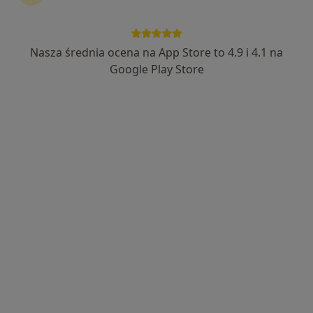
Fractal Concept - Centrum Psychologii i
Rozwoju
Nasza średnia ocena na App Store to 4.9 i 4.1 na
·
Więcej
Psychologia, Psychologia dziecięca, Psychoterapia
Google Play Store
73 opinie
ul. Plac Okrzei 6, Lubań
•
Mapa
Brak dostępnych specjalistów z wolnymi terminami w tym centrum medycznym.
Pokaż profil
Monika Kruk-Bagińska