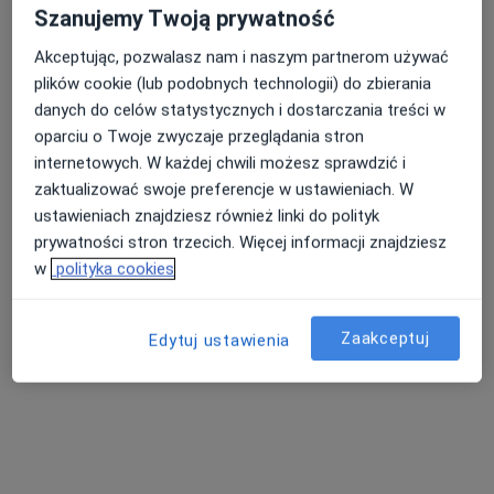
·
Więcej
Psycholog, Psychoterapeuta
Szanujemy Twoją prywatność
5 opinii
Akceptując, pozwalasz nam i naszym partnerom używać
Adres
Online
plików cookie (lub podobnych technologii) do zbierania
danych do celów statystycznych i dostarczania treści w
oparciu o Twoje zwyczaje przeglądania stron
ul. Kolejowa 37A, Gryfów Śląski
•
Mapa
internetowych. W każdej chwili możesz sprawdzić i
FlinsMED
zaktualizować swoje preferencje w ustawieniach. W
Psychoterapia indywidualna
190 zł
ustawieniach znajdziesz również linki do polityk
Specjalista nie oferuje umawiania online pod tym adresem.
prywatności stron trzecich. Więcej informacji znajdziesz
w
polityka cookies
Poproś o wizytę
Zaakceptuj
Edytuj ustawienia