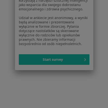
korzystają z narzędzi sztucznej inteligencji
Nowoczesne, holistyczne metody pracy.
jako wsparcia dla swojego dobrostanu
emocjonalnego i zdrowia psychicznego.
Mam nieszablonowe, zindywidualizowane
podejście.
Udział w ankiecie jest anonimowy, a wyniki
będą analizowane i prezentowane
Popularny specjalista: pacjenci chętnie płacą
wyłącznie w formie zbiorczej. Pytania
online
dotyczące nastolatków są skierowane
wyłącznie do rodziców lub opiekunów
Konsultacja psychologiczna
230 zł
prawnych. Nie zbieramy informacji
bezpośrednio od osób niepełnoletnich.
Specjalista nie oferuje umawiania online pod tym adresem.
Poproś o wizytę
Start survey