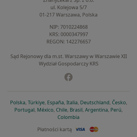
ZnanyLekarz Sp. z o.o.
ul. Kolejowa 5/7
01-217 Warszawa, Polska
NIP: ⁠7010224868
KRS: ⁠0000347997
REGON: ⁠142276657
Sąd Rejonowy dla m.st. Warszawy w Warszawie XII
Wydział Gospodarczy KRS
Facebook
otwiera się w nowej karcie
otwiera się w nowej karcie
otwiera się w nowej karcie
otwiera się w nowej karcie
otwiera się w nowej karci
otwiera się
otwi
Polska
,
Türkiye
,
España
,
Italia
,
Deutschland
,
Česko
,
otwiera się w nowej karcie
otwiera się w nowej karcie
otwiera się w nowej karcie
otwiera się w nowej kar
otwiera się 
otwier
Portugal
,
México
,
Chile
,
Brasil
,
Argentina
,
Perú
,
otwiera się w nowej karc
Colombia
Płatności kartą