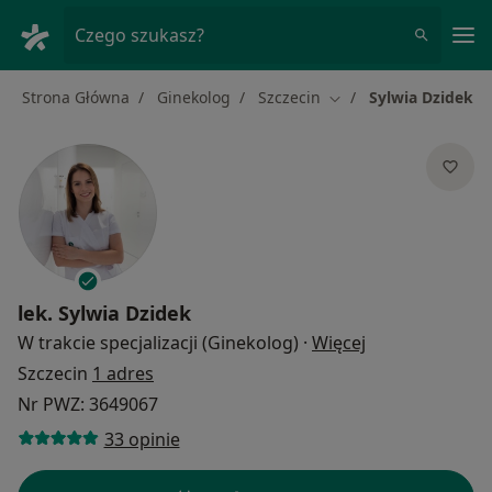
Me
Czego szukasz?
Strona Główna
Ginekolog
Szczecin
Sylwia Dzidek
Zmień miasto
lek.
Sylwia Dzidek
O specjalizacja
W trakcie specjalizacji (Ginekolog)
·
Więcej
Szczecin
1 adres
Nr PWZ: 3649067
33 opinie