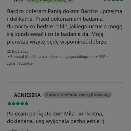
Bardzo polecam Panią doktor. Bardzo uprzejma
i delikatna. Przed dokonaniem badania,
tłumaczy co będzie robić, jakiego uczucia mogę
się spodziewać i co te badanie da. Moją
pierwsza wizytę będę wspominać dobrze.
25 lipca 2025
•
Prenatal-Med Sp. z o.o.
•
konsultacja ginekologiczna + USG
•
w opinii użytkownika m.o
zgłoś nadużycie
AGNIESZKA
Numer telefonu zweryfikowany
A
Polecam panią Doktor! Miła, konkretna,
dokładana, usg wykonała bezboleśnie :)
11 lipca 2025