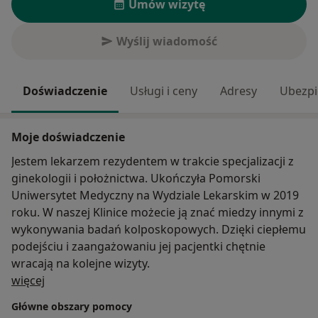
Umów wizytę
Wyślij wiadomość
Doświadczenie
Usługi i ceny
Adresy
Ubezpi
Moje doświadczenie
Jestem lekarzem rezydentem w trakcie specjalizacji z
ginekologii i położnictwa. Ukończyła Pomorski
Uniwersytet Medyczny na Wydziale Lekarskim w 2019
roku. W naszej Klinice możecie ją znać miedzy innymi z
wykonywania badań kolposkopowych. Dzięki ciepłemu
podejściu i zaangażowaniu jej pacjentki chętnie
wracają na kolejne wizyty.
O mnie
więcej
Główne obszary pomocy