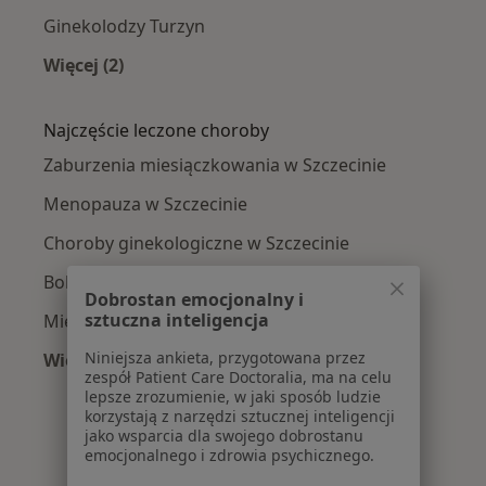
Ginekolodzy Turzyn
Więcej (2)
Więcej w kategorii: Ginekolodzy w pobliżu
Najczęście leczone choroby
Zaburzenia miesiączkowania w Szczecinie
Menopauza w Szczecinie
Choroby ginekologiczne w Szczecinie
Bolesne miesiączkowanie w Szczecinie
Dobrostan emocjonalny i
sztuczna inteligencja
Mięśniaki macicy w Szczecinie
Niniejsza ankieta, przygotowana przez
Więcej (15)
zespół Patient Care Doctoralia, ma na celu
Więcej w kategorii: Najczęście leczone chorob
lepsze zrozumienie, w jaki sposób ludzie
korzystają z narzędzi sztucznej inteligencji
jako wsparcia dla swojego dobrostanu
emocjonalnego i zdrowia psychicznego.