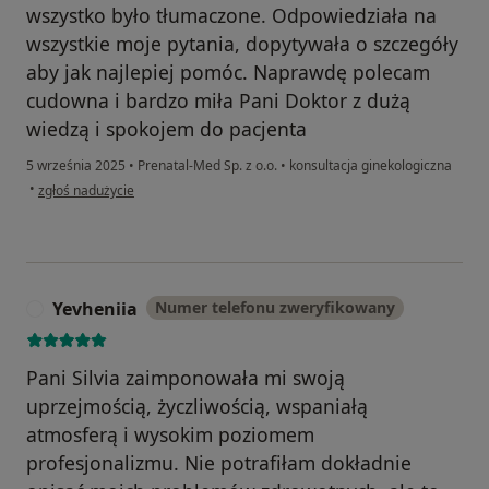
wszystko było tłumaczone. Odpowiedziała na
wszystkie moje pytania, dopytywała o szczegóły
aby jak najlepiej pomóc. Naprawdę polecam
cudowna i bardzo miła Pani Doktor z dużą
wiedzą i spokojem do pacjenta
5 września 2025
•
Prenatal-Med Sp. z o.o.
•
konsultacja ginekologiczna
w opinii użytkownika Matylda
•
zgłoś nadużycie
Yevheniia
Numer telefonu zweryfikowany
Y
Pani Silvia zaimponowała mi swoją
uprzejmością, życzliwością, wspaniałą
atmosferą i wysokim poziomem
profesjonalizmu. Nie potrafiłam dokładnie