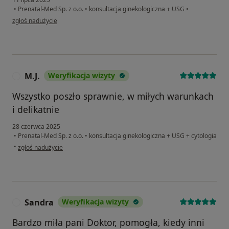
•
Prenatal-Med Sp. z o.o.
•
konsultacja ginekologiczna + USG
•
w opinii użytkownika AGNIESZKA
zgłoś nadużycie
M.J.
Weryfikacja wizyty
M
Wszystko poszło sprawnie, w miłych warunkach
i delikatnie
28 czerwca 2025
•
Prenatal-Med Sp. z o.o.
•
konsultacja ginekologiczna + USG + cytologia
w opinii użytkownika M.J.
•
zgłoś nadużycie
Sandra
Weryfikacja wizyty
S
Bardzo miła pani Doktor, pomogła, kiedy inni