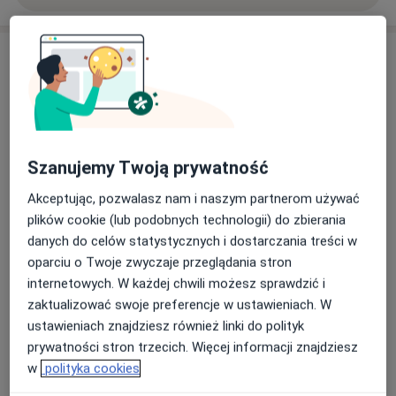
Usługi i ceny
Konsultacja ginekologiczna
130 zł
Szczegóły
Kolposkopia
Szanujemy Twoją prywatność
Od 600 zł
Szczegóły
Akceptując, pozwalasz nam i naszym partnerom używać
plików cookie (lub podobnych technologii) do zbierania
Kolposkopia+wycinki
danych do celów statystycznych i dostarczania treści w
Od 800 zł
Szczegóły
oparciu o Twoje zwyczaje przeglądania stron
internetowych. W każdej chwili możesz sprawdzić i
Konsultacja ginekologiczna + cytologia
zaktualizować swoje preferencje w ustawieniach. W
cienkowarstwowa LBC
ustawieniach znajdziesz również linki do polityk
230 zł
Szczegóły
prywatności stron trzecich. Więcej informacji znajdziesz
w
polityka cookies
Konsultacja ginekologiczna + cytologia LBC + HPV (14)