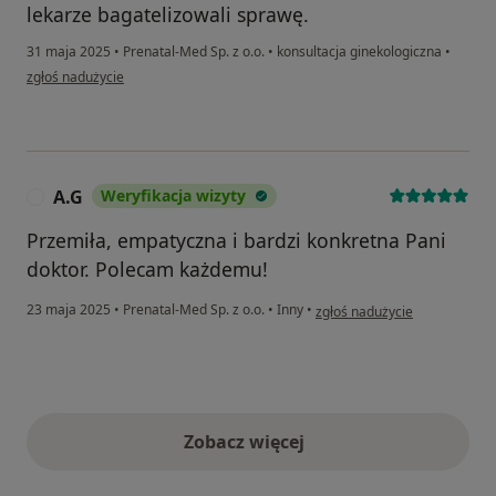
lekarze bagatelizowali sprawę.
31 maja 2025
•
Prenatal-Med Sp. z o.o.
•
konsultacja ginekologiczna
•
w opinii użytkownika Sandra
zgłoś nadużycie
A.G
Weryfikacja wizyty
A
Przemiła, empatyczna i bardzi konkretna Pani
doktor. Polecam każdemu!
w opinii użytkownika A.G
23 maja 2025
•
Prenatal-Med Sp. z o.o.
•
Inny
•
zgłoś nadużycie
Zobacz więcej
opinie powyżej