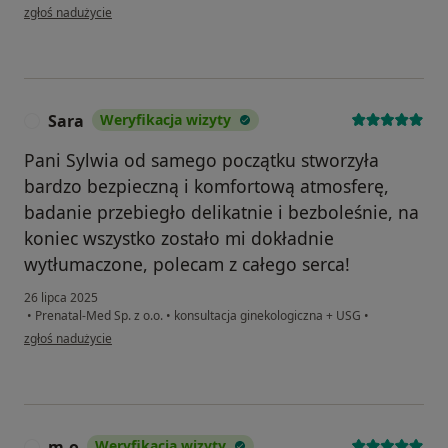
w opinii użytkownika Antonina
zgłoś nadużycie
Sara
Weryfikacja wizyty
S
Pani Sylwia od samego początku stworzyła
bardzo bezpieczną i komfortową atmosferę,
badanie przebiegło delikatnie i bezboleśnie, na
koniec wszystko zostało mi dokładnie
wytłumaczone, polecam z całego serca!
26 lipca 2025
•
Prenatal-Med Sp. z o.o.
•
konsultacja ginekologiczna + USG
•
w opinii użytkownika Sara
zgłoś nadużycie
m.o
Weryfikacja wizyty
M