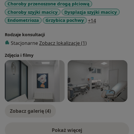
Choroby przenoszone drogą płciową
Choroby szyjki macicy
Dysplazja szyjki macicy
a11y_sr_more_di
Endometrioza
Grzybica pochwy
+14
Rodzaje konsultacji
Stacjonarne
Zobacz lokalizacje (1)
Zdjęcia i filmy
Zobacz galerię (4)
Pokaż więcej
o doświadczeniu