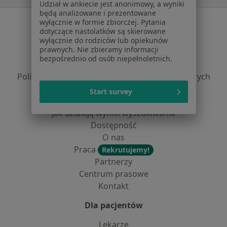
Udział w ankiecie jest anonimowy, a wyniki
będą analizowane i prezentowane
Serwis
wyłącznie w formie zbiorczej. Pytania
dotyczące nastolatków są skierowane
Regulamin
wyłącznie do rodziców lub opiekunów
prawnych. Nie zbieramy informacji
Polityka prywatności pacjentów
bezpośrednio od osób niepełnoletnich.
Polityka prywatności profesjonalistów
Polityka prywatności dla profesjonalistów, których
dane pozyskaliśmy samodzielnie
Start survey
Polityka cookies
Jak działają wyniki wyszukiwania
Dostępność
O nas
Praca
Rekrutujemy!
Partnerzy
Centrum prasowe
Kontakt
Dla pacjentów
Lekarze