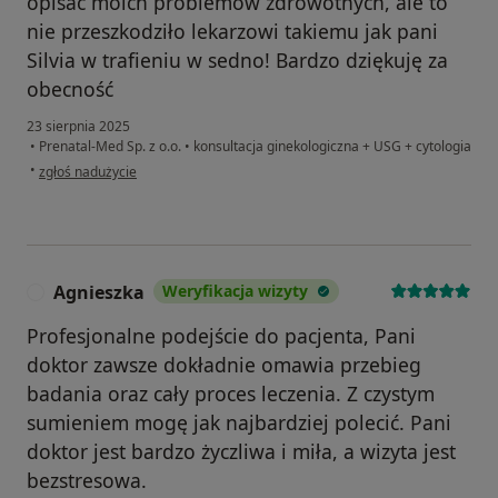
opisać moich problemów zdrowotnych, ale to
nie przeszkodziło lekarzowi takiemu jak pani
Silvia w trafieniu w sedno! Bardzo dziękuję za
obecność
23 sierpnia 2025
•
Prenatal-Med Sp. z o.o.
•
konsultacja ginekologiczna + USG + cytologia
w opinii użytkownika Yevheniia
•
zgłoś nadużycie
Agnieszka
Weryfikacja wizyty
A
Profesjonalne podejście do pacjenta, Pani
doktor zawsze dokładnie omawia przebieg
badania oraz cały proces leczenia. Z czystym
sumieniem mogę jak najbardziej polecić. Pani
doktor jest bardzo życzliwa i miła, a wizyta jest
bezstresowa.