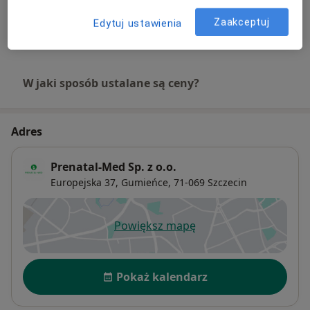
480 zł
Szczegóły
Zaakceptuj
Edytuj ustawienia
+ 8 usług
W jaki sposób ustalane są ceny?
Adres
Prenatal-Med Sp. z o.o.
Europejska 37,
Gumieńce
, 71-069
Szczecin
Powiększ mapę
otwiera się w nowej karcie
Dostępność
Pokaż kalendarz