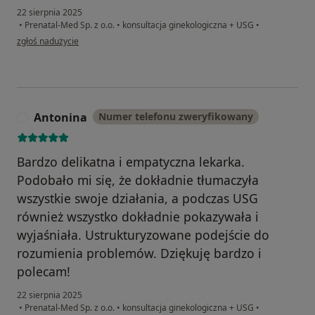
22 sierpnia 2025
•
Prenatal-Med Sp. z o.o.
•
konsultacja ginekologiczna + USG
•
w opinii użytkownika Agnieszka
zgłoś nadużycie
Antonina
Numer telefonu zweryfikowany
A
Bardzo delikatna i empatyczna lekarka.
Podobało mi się, że dokładnie tłumaczyła
wszystkie swoje działania, a podczas USG
również wszystko dokładnie pokazywała i
wyjaśniała. Ustrukturyzowane podejście do
rozumienia problemów. Dziękuję bardzo i
polecam!
22 sierpnia 2025
•
Prenatal-Med Sp. z o.o.
•
konsultacja ginekologiczna + USG
•