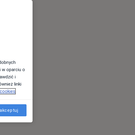
odobnych
i w oparciu o
awdzić i
wnież linki
 cookies
akceptuj