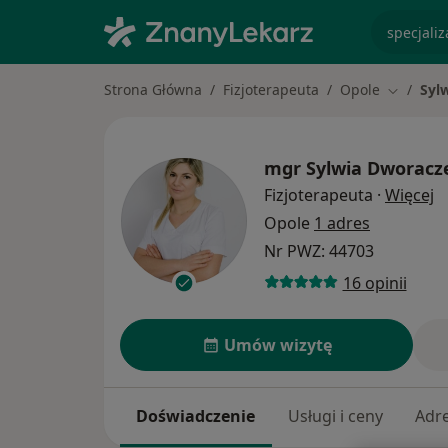
specjaliz
Strona Główna
Fizjoterapeuta
Opole
Syl
Zmień mi
mgr
Sylwia Dworacz
O
Fizjoterapeuta
·
Więcej
Opole
1 adres
Nr PWZ: 44703
16 opinii
Umów wizytę
Doświadczenie
Usługi i ceny
Adr