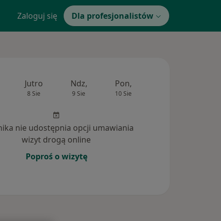
Zaloguj się
Dla profesjonalistów
Jutro
Ndz,
Pon,
Wt,
Śr,
8 Sie
9 Sie
10 Sie
11 Sie
12 Si
inika nie udostępnia opcji umawiania
wizyt drogą online
Poproś o wizytę