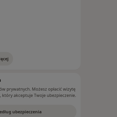
ęcej
adresie
h
ntów prywatnych. Możesz opłacić wizytę
ę, który akceptuje Twoje ubezpieczenie.
według ubezpieczenia