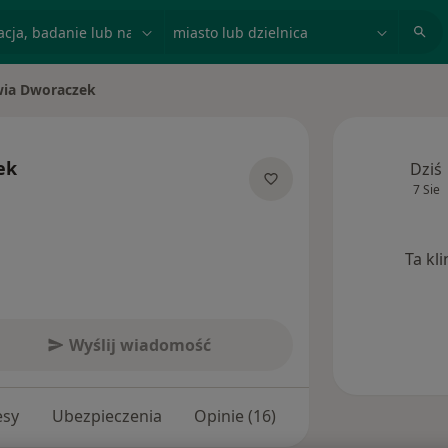
acja, badanie lub nazwisko
miasto lub dzielnica
wia Dworaczek
asto
ek
Dziś
7 Sie
 specjalizacjach
Ta kl
Wyślij wiadomość
esy
Ubezpieczenia
Opinie (16)