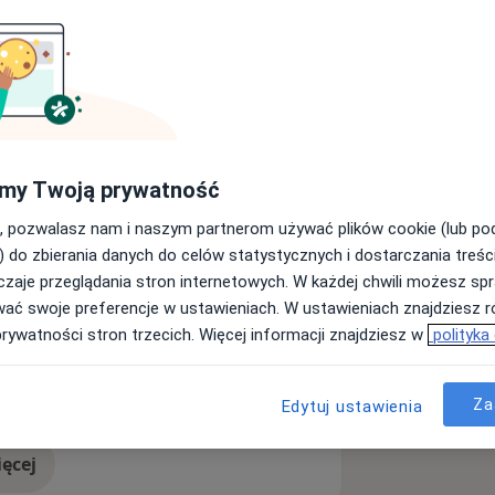
 przygodę z profesją zaczęłam zaraz po
itechniki Opolskiej. Po siedmiu latach
 Sebasianeum Silesiacum w Kamieniu
 w Gabinecie Rehabilitacji w
w przywracaniu sprawności
my Twoją prywatność
 się być liczne kursy i szkolenia,
, pozwalasz nam i naszym partnerom używać plików cookie (lub p
u ukończyłam studia podyplomowe w
) do zbierania danych do celów statystycznych i dostarczania treśc
icach na kierunku podologia.
zaje przeglądania stron internetowych. W każdej chwili możesz spr
Stany pooperacyjne
na dokonywanie głębszej diagnostyki
wać swoje preferencje w ustawieniach. W ustawieniach znajdziesz ró
a11y_sr_more_diseases
ózgu
+25
i w obrębie stóp, co z
prywatności stron trzecich. Więcej informacji znajdziesz w
polityka
ianie wad postawy.
zę sukcesywnie. Do swojej pracy
em. W moim holistycznym podejściu
Za
Edytuj ustawienia
ólu ale przede wszystkim eliminacja
ęcej
doświadczeniu