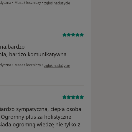
w opinii użytkownika Małgorzata
edyczna
•
Masaż leczniczy
•
zgłoś nadużycie
lna,bardzo
nia, bardzo komunikatywna
w opinii użytkownika Klaudia P
edyczna
•
Masaż leczniczy
•
zgłoś nadużycie
Bardzo sympatyczna, ciepła osoba
Ogromny plus za holistyczne
siada ogromną wiedzę nie tylko z