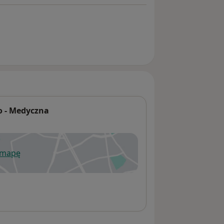
o - Medyczna
 mapę
wiera się w nowej karcie