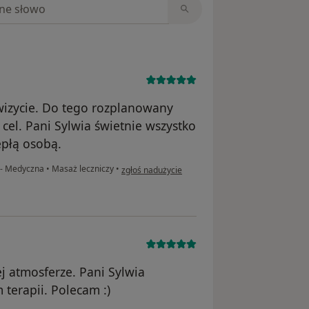
niach
wizycie. Do tego rozplanowany
 cel. Pani Sylwia świetnie wszystko
epłą osobą.
w opinii użytkownika S.G.
o - Medyczna
•
Masaż leczniczy
•
zgłoś nadużycie
j atmosferze. Pani Sylwia
terapii. Polecam :)