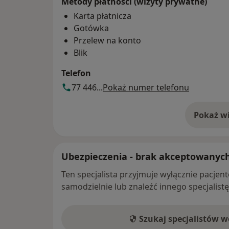
Metody płatności (wizyty prywatne)
Karta płatnicza
Gotówka
Przelew na konto
Blik
Telefon
77 446...
Pokaż numer telefonu
Pokaż wi
o 
Ubezpieczenia - brak akceptowanyc
Ten specjalista przyjmuje wyłącznie pacje
samodzielnie lub znaleźć innego specjalist
Szukaj specjalistów 