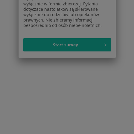
wyłącznie w formie zbiorczej. Pytania
Fizjoterapeuci w Opolu
dotyczące nastolatków są skierowane
wyłącznie do rodziców lub opiekunów
Więcej (15)
prawnych. Nie zbieramy informacji
bezpośrednio od osób niepełnoletnich.
Więcej w kategorii: Popularne specjalizacje
Start survey
Strona Główna
Usługi I Zabiegi
Masaż Relaksacyjny
Zmień
Opole
Zmień miasto
Serwis
Regulamin
Polityka prywatności pacjentów
Polityka prywatności profesjonalistów
Polityka prywatności dla profesjonalistów, których