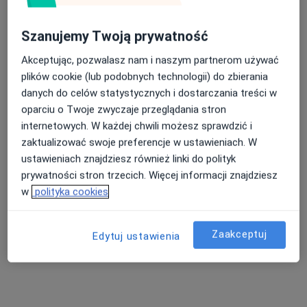
Szanujemy Twoją prywatność
Gynea Centrum Zdrowia
Akceptując, pozwalasz nam i naszym partnerom używać
plików cookie (lub podobnych technologii) do zbierania
·
Więcej
Fizjoterapia, Genetyka, Ginekologia
danych do celów statystycznych i dostarczania treści w
1372 opinie
oparciu o Twoje zwyczaje przeglądania stron
Oleska 97G/1, Opole
•
Mapa
internetowych. W każdej chwili możesz sprawdzić i
Masaż relaksacyjny
od 160 zł
zaktualizować swoje preferencje w ustawieniach. W
ustawieniach znajdziesz również linki do polityk
Pokaż więcej usług
prywatności stron trzecich. Więcej informacji znajdziesz
w
polityka cookies
mgr Paulina
Dominiak
Zaakceptuj
Edytuj ustawienia
fizjoterapeuta
Brak dostępnych specjalistów z wolnymi terminami w tym centrum medycznym.
Pokaż profil