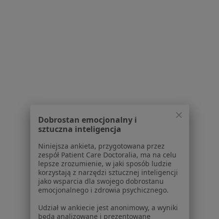
Usługi w Opolu
Konsultacja fizjoterapeutyczna w Opolu
Fizjoterapia w Opolu
Terapia manualna w Opolu
Masaż leczniczy w Opolu
Terapia tkanek miękkich w Opolu
Więcej (15)
Dobrostan emocjonalny i
Więcej w kategorii: Usługi w Opolu
sztuczna inteligencja
Niniejsza ankieta, przygotowana przez
Popularne specjalizacje
zespół Patient Care Doctoralia, ma na celu
Stomatolodzy w Opolu
lepsze zrozumienie, w jaki sposób ludzie
korzystają z narzędzi sztucznej inteligencji
Psycholodzy w Opolu
jako wsparcia dla swojego dobrostanu
emocjonalnego i zdrowia psychicznego.
Interniści w Opolu
Udział w ankiecie jest anonimowy, a wyniki
Ginekolodzy w Opolu
będą analizowane i prezentowane