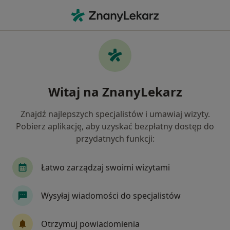
Me
Masaż Relaksacyjny • Opole, opolskie
Filtry
• 1
Ubezpieczenie
Map
Masaż relaksacyjny specjaliści w Opolu
Witaj na ZnanyLekarz
Jak działają wyniki wyszukiwania
Znajdź najlepszych specjalistów i umawiaj wizyty.
Pobierz aplikację, aby uzyskać bezpłatny dostęp do
Wybierz swoje ubezpieczenie
przydatnych funkcji:
Allianz
Compensa
INTER Polska
Medi
Łatwo zarządzaj swoimi wizytami
Wysyłaj wiadomości do specjalistów
Otrzymuj powiadomienia