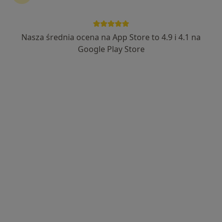
Nasza średnia ocena na App Store to 4.9 i 4.1 na
Bezpieczne płatności
Google Play Store
mgr Tetiana Lysenko
·
Więcej
Fizjoterapeuta
18 opinii
1 Maja 135, Opole
•
Mapa
Fizjoessence
Masaż relaksacyjny
190 zł
Specjalista nie oferuje umawiania online pod tym adresem.
Poproś o wizytę