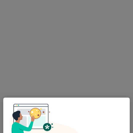
mgr Paulina Dominiak
·
Więcej
Fizjoterapeuta
108 opinii
Oleska 97G/1, Opole
•
Mapa
Gynea Centrum Zdrowia
Masaż relaksacyjny
od 160 zł
Specjalista nie oferuje umawiania online pod tym adresem.
Poproś o wizytę