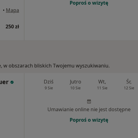
Poproś o wizytę
Nysa
•
Mapa
250 zł
kie, w obszarach bliskich Twojemu wyszukiwaniu.
uer
Dziś
Jutro
Wt,
Śr,
9 Sie
10 Sie
11 Sie
12 Sie
Umawianie online nie jest dostępne
Poproś o wizytę