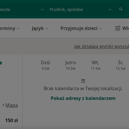
acja, badanie lub nazwisko
miasto lub dzielnica
erminy
Język
Przyjmuje dzieci
Wi
Jak działają wyniki wysz
Dziś
Jutro
Wt,
Śr,
9 Sie
10 Sie
11 Sie
12 Sie
Brak kalendarza w Twojej lokalizacji.
Pokaż adresy z kalendarzem
Nysa
•
Mapa
150 zł