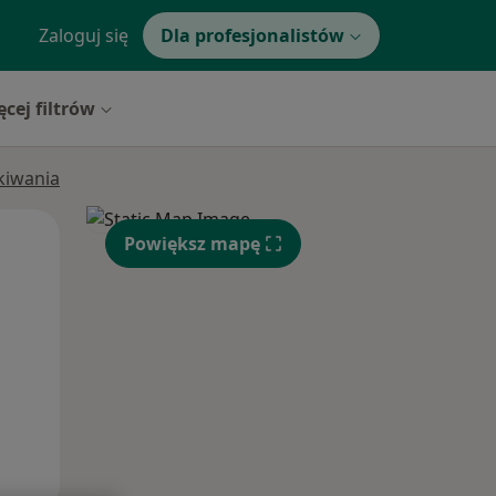
Zaloguj się
Dla profesjonalistów
ęcej filtrów
ukiwania
Czw,
Pt,
Sob,
Powiększ mapę
13 Sie
14 Sie
15 Sie