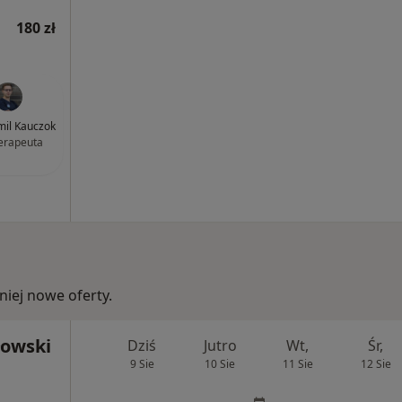
180 zł
il Kauczok
terapeuta
iej nowe oferty.
łowski
Dziś
Jutro
Wt,
Śr,
9 Sie
10 Sie
11 Sie
12 Sie