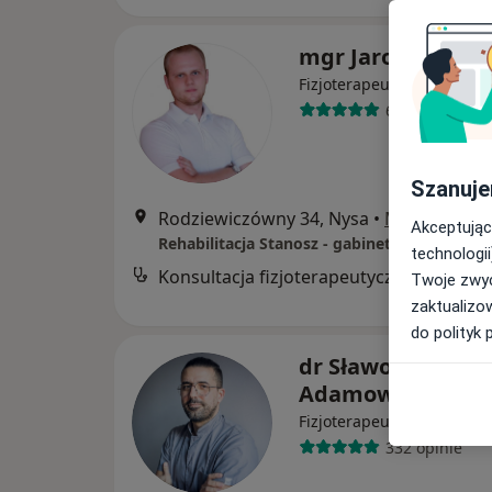
mgr Jarosław Sta
·
Więcej
Fizjoterapeuta
62 opinie
Szanuje
Rodziewiczówny 34, Nysa
•
Mapa
Akceptując
technologii
Konsultacja fizjoterapeutyczna
Twoje zwyc
zaktualizo
do polityk 
dr Sławomir
Adamowicz
Fizjoterapeuta, Osteopata
332 opinie