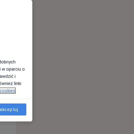
Czw,
Pt,
Sob,
13 Sie
14 Sie
15 Sie
odobnych
i w oparciu o
awdzić i
wnież linki
 cookies
Czw,
Pt,
Sob,
13 Sie
14 Sie
15 Sie
akceptuj