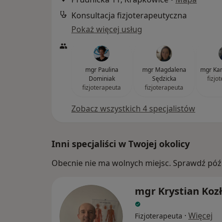
Konsultacja fizjoterapeutyczna
Pokaż więcej usług
mgr Paulina
mgr Magdalena
mgr Kam
Dominiak
Sędzicka
fizjo
fizjoterapeuta
fizjoterapeuta
Zobacz wszystkich 4 specjalistów
Inni specjaliści w Twojej okolicy
Obecnie nie ma wolnych miejsc. Sprawdź późn
mgr Krystian Koz
·
Więcej
Fizjoterapeuta