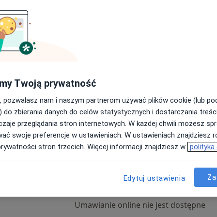
nosz
Dziś
Jutro
Wt,
Śr,
9 Sie
10 Sie
11 Sie
12 Sie
Umawianie online nie jest dostępne
my Twoją prywatność
Poproś o wizytę
, pozwalasz nam i naszym partnerom używać plików cookie (lub p
Rehabilitacja Stanosz - gabinet fizjoterapii i masażu w Nysie
) do zbierania danych do celów statystycznych i dostarczania treśc
180 zł
zaje przeglądania stron internetowych. W każdej chwili możesz spr
wać swoje preferencje w ustawieniach. W ustawieniach znajdziesz ró
prywatności stron trzecich. Więcej informacji znajdziesz w
polityka
Dziś
Jutro
Wt,
Śr,
9 Sie
10 Sie
11 Sie
12 Sie
Za
Edytuj ustawienia
·
Więcej
Umawianie online nie jest dostępne