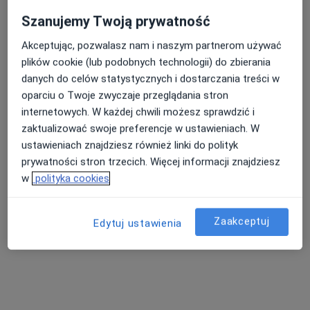
mgr Iwona Chwałowska
·
Więcej
Fizjoterapeuta, Fizjoterapeuta dziecięcy
Szanujemy Twoją prywatność
7 opinii
Akceptując, pozwalasz nam i naszym partnerom używać
Księdza Kałuży 17/7a, Ozimek
•
Mapa
plików cookie (lub podobnych technologii) do zbierania
Physionne Iwona Chwałowska
danych do celów statystycznych i dostarczania treści w
oparciu o Twoje zwyczaje przeglądania stron
Konsultacja fizjoterapeutyczna
200 zł
internetowych. W każdej chwili możesz sprawdzić i
Specjalista nie oferuje umawiania online pod tym adresem.
zaktualizować swoje preferencje w ustawieniach. W
ustawieniach znajdziesz również linki do polityk
Poproś o wizytę
prywatności stron trzecich. Więcej informacji znajdziesz
w
polityka cookies
Zaakceptuj
Edytuj ustawienia
Bezpieczne płatności