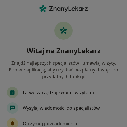
Me
Fizjoterapeuta • Ozimek, opolskie
Filtry
Mapa
Polecani fizjoterapeuci w Ozimku
Witaj na ZnanyLekarz
Jak działają wyniki wyszukiwania
Znajdź najlepszych specjalistów i umawiaj wizyty.
Pobierz aplikację, aby uzyskać bezpłatny dostęp do
przydatnych funkcji:
Łatwo zarządzaj swoimi wizytami
Wysyłaj wiadomości do specjalistów
Bezpieczne płatności
mgr Jakub Kluczniok
Otrzymuj powiadomienia