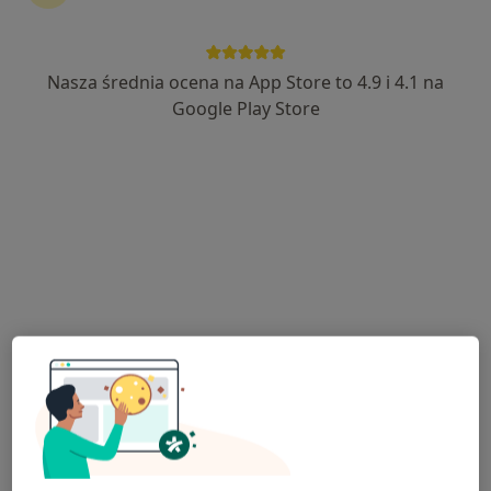
·
Więcej
Fizjoterapeuta
22 opinie
Wyzwolenia 26, Ozimek
•
Mapa
Nasza średnia ocena na App Store to 4.9 i 4.1 na
Siłownia "FitFabryka"
Google Play Store
Konsultacja fizjoterapeutyczna (pierwsza wizyta)
170 zł
Specjalista nie oferuje umawiania online pod tym adresem.
Poproś o wizytę
Bezpieczne płatności