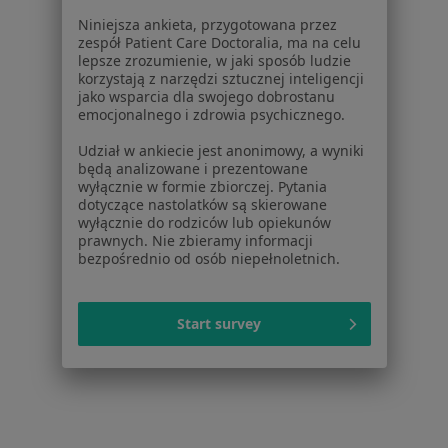
Placówki medyczne
Niniejsza ankieta, przygotowana przez
Pytania i odpowiedzi
zespół Patient Care Doctoralia, ma na celu
Usługi i zabiegi
lepsze zrozumienie, w jaki sposób ludzie
Choroby
korzystają z narzędzi sztucznej inteligencji
jako wsparcia dla swojego dobrostanu
Pomoc
emocjonalnego i zdrowia psychicznego.
Aplikacje mobilne
Blog dla pacjentów
Udział w ankiecie jest anonimowy, a wyniki
będą analizowane i prezentowane
Dla profesjonalistów
wyłącznie w formie zbiorczej. Pytania
dotyczące nastolatków są skierowane
Cennik
wyłącznie do rodziców lub opiekunów
prawnych. Nie zbieramy informacji
Dla lekarzy
bezpośrednio od osób niepełnoletnich.
Dla placówek medycznych
Noa Notes
nowość
Baza wiedzy
Start survey
Centrum Pomocy dla Specjalisty
Kontakt
ZnanyLekarz - Strona główna
ZnanyLekarz Sp. z o.o.