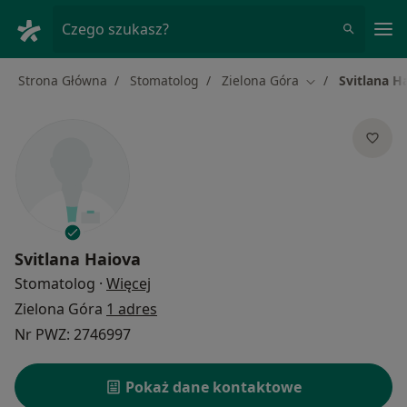
Me
Czego szukasz?
Strona Główna
Stomatolog
Zielona Góra
Svitlana H
Zmień miasto
Svitlana Haiova
O specjalizacjach
Stomatolog
·
Więcej
Zielona Góra
1 adres
Nr PWZ: 2746997
Pokaż dane kontaktowe