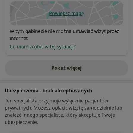
Powiększ mapę
otwiera się w nowej karcie
Dostępność
W tym gabinecie nie można umawiać wizyt przez
internet
Co mam zrobić w tej sytuacji?
Pokaż więcej
o adresie
Ubezpieczenia - brak akceptowanych
Ten specjalista przyjmuje wyłącznie pacjentów
prywatnych. Możesz opłacić wizytę samodzielnie lub
znaleźć innego specjalistę, który akceptuje Twoje
ubezpieczenie.