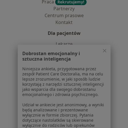
Praca
Rekrutujemy!
Partnerzy
Centrum prasowe
Kontakt
Dla pacjentów
Lekarze
Placówki medyczne
Dobrostan emocjonalny i
Pytania i odpowiedzi
sztuczna inteligencja
Usługi i zabiegi
Niniejsza ankieta, przygotowana przez
Choroby
zespół Patient Care Doctoralia, ma na celu
Pomoc
lepsze zrozumienie, w jaki sposób ludzie
korzystają z narzędzi sztucznej inteligencji
Aplikacje mobilne
jako wsparcia dla swojego dobrostanu
Blog dla pacjentów
emocjonalnego i zdrowia psychicznego.
Dla profesjonalistów
Udział w ankiecie jest anonimowy, a wyniki
będą analizowane i prezentowane
Cennik
wyłącznie w formie zbiorczej. Pytania
Dla lekarzy
dotyczące nastolatków są skierowane
wyłącznie do rodziców lub opiekunów
Dla placówek medycznych