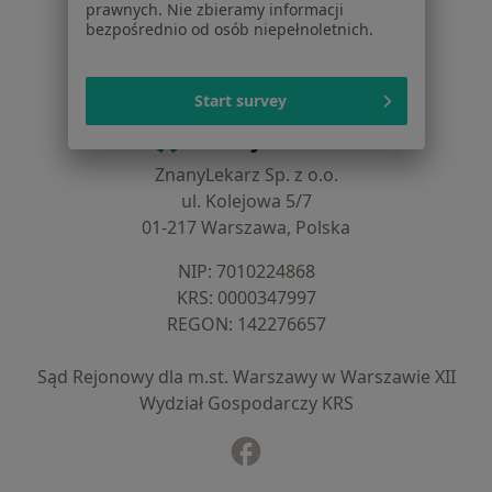
prawnych. Nie zbieramy informacji
Noa Notes
nowość
bezpośrednio od osób niepełnoletnich.
Baza wiedzy
Centrum Pomocy dla Specjalisty
Start survey
Kontakt
ZnanyLekarz - Strona główna
ZnanyLekarz Sp. z o.o.
ul. Kolejowa 5/7
01-217 Warszawa, Polska
NIP: ⁠7010224868
KRS: ⁠0000347997
REGON: ⁠142276657
Sąd Rejonowy dla m.st. Warszawy w Warszawie XII
Wydział Gospodarczy KRS
Facebook
otwiera się w nowej karcie