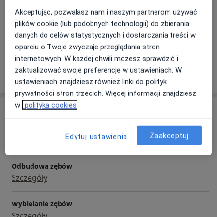
Akceptując, pozwalasz nam i naszym partnerom używać
Główne obszary pomocy
plików cookie (lub podobnych technologii) do zbierania
Kamień nazębny
Krwawienie dziąseł
Afta
danych do celów statystycznych i dostarczania treści w
a11y_sr_more_di
Choroby jamy ustnej
Diastema
+20
oparciu o Twoje zwyczaje przeglądania stron
internetowych. W każdej chwili możesz sprawdzić i
zaktualizować swoje preferencje w ustawieniach. W
Pokaż więcej
o doświadczeniu
ustawieniach znajdziesz również linki do polityk
prywatności stron trzecich. Więcej informacji znajdziesz
w
polityka cookies
Usługi i ceny
Konsultacja stomatologiczna
Zaakceptuj
Edytuj ustawienia
70 zł
Szczegóły
Odbudowa zębów
Szczegóły
Wybielanie zębów
Szczegóły