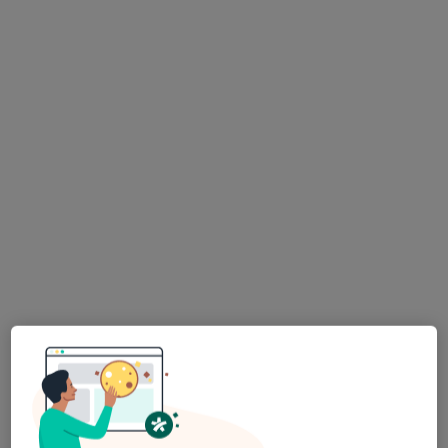
lek. dent. Alicja Szarowar
Stomatolog
Moniuszki 14, Zielona Góra
•
Mapa
JB Clinic Stomatologia Medycyna Estetyczna
Konsultacja chirurgiczna
300 zł
Specjalista nie oferuje umawiania online pod tym adresem.
Poproś o wizytę