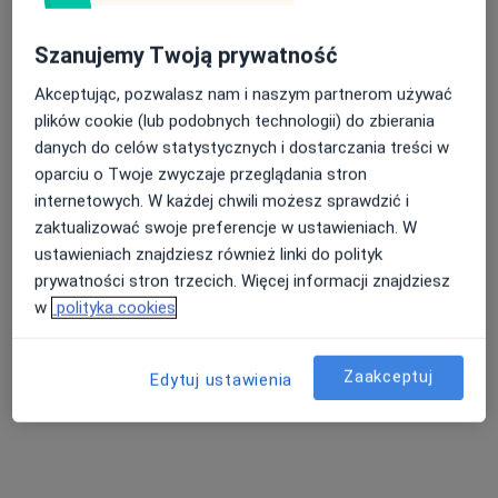
Szanujemy Twoją prywatność
Akceptując, pozwalasz nam i naszym partnerom używać
lek. dent. Donata Oziemczuk
plików cookie (lub podobnych technologii) do zbierania
·
Więcej
Stomatolog, Stomatolog dziecięcy
danych do celów statystycznych i dostarczania treści w
36 opinii
oparciu o Twoje zwyczaje przeglądania stron
internetowych. W każdej chwili możesz sprawdzić i
aleja Niepodległości 23/107, Zielona Góra
•
Mapa
zaktualizować swoje preferencje w ustawieniach. W
Oziemczuk Clinic
ustawieniach znajdziesz również linki do polityk
Konsultacja chirurgiczna
450 zł
prywatności stron trzecich. Więcej informacji znajdziesz
Specjalista nie oferuje umawiania online pod tym adresem.
w
polityka cookies
Poproś o wizytę
Zaakceptuj
Edytuj ustawienia