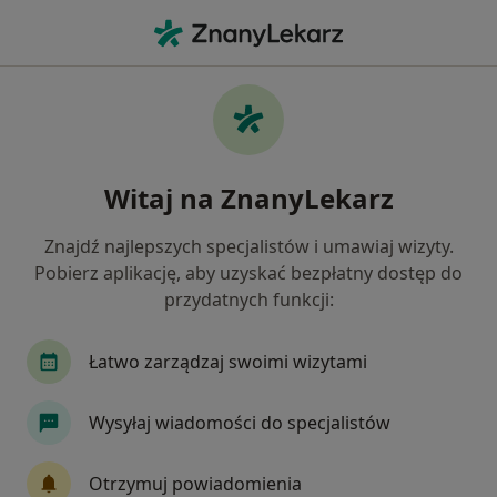
Me
Diastema • Zielona Góra, lubuskie
Filtry
• 1
Mapa
Diastema specjaliści w Zielonej Górze
Witaj na ZnanyLekarz
Jak działają wyniki wyszukiwania
Znajdź najlepszych specjalistów i umawiaj wizyty.
Pobierz aplikację, aby uzyskać bezpłatny dostęp do
Jakiego specjalisty szukasz?
przydatnych funkcji:
Stomatolog
Ortodonta
Chirurg
Leka
Łatwo zarządzaj swoimi wizytami
Wysyłaj wiadomości do specjalistów
Otrzymuj powiadomienia