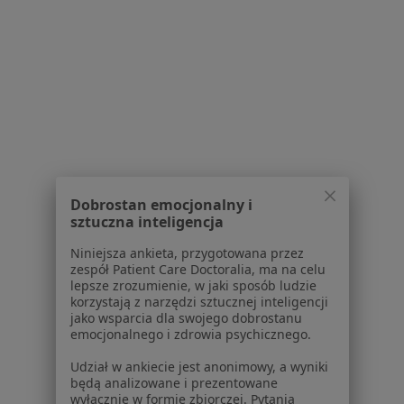
1 opinia
ul. gen.J.Jasińskiego 8/2, Zielona Góra
•
Mapa
NZOZ Stomatologiczny Familia-Dent Elżbieta Kaluga
Badania stomatologiczne
Brak ceny
Specjalista nie oferuje umawiania online pod tym adresem.
Poproś o wizytę
Dobrostan emocjonalny i
sztuczna inteligencja
Powiązane wyszukiwania
Niniejsza ankieta, przygotowana przez
zespół Patient Care Doctoralia, ma na celu
Schorzenia w Zielonej Górze
lepsze zrozumienie, w jaki sposób ludzie
Ból zęba w Zielonej Górze
korzystają z narzędzi sztucznej inteligencji
jako wsparcia dla swojego dobrostanu
Braki zębowe w Zielonej Górze
emocjonalnego i zdrowia psychicznego.
Próchnica w Zielonej Górze
Udział w ankiecie jest anonimowy, a wyniki
będą analizowane i prezentowane
Choroby miazgi w Zielonej Górze
wyłącznie w formie zbiorczej. Pytania