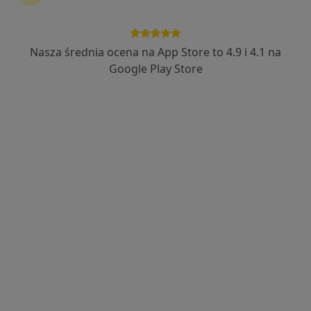
Nasza średnia ocena na App Store to 4.9 i 4.1 na
lek. dent. Daria Mauduk
Google Play Store
·
Więcej
Stomatolog
86 opinii
Adres 1
Adres 2
Al. Wojska Polskiego 88 a, Zielona Góra
•
Mapa
Aleja 88 Stomatologia i Medycyna Estetyczna
Konsultacja stomatologiczna
od 150 zł
Specjalista nie oferuje umawiania online pod tym adresem.
Poproś o wizytę