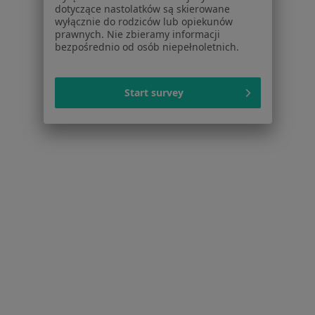
dotyczące nastolatków są skierowane
Nadwrażliwość zębów w Zielonej Górze
wyłącznie do rodziców lub opiekunów
prawnych. Nie zbieramy informacji
Więcej (15)
bezpośrednio od osób niepełnoletnich.
Więcej w kategorii: Schorzenia w Zielonej Gór
Start survey
Diastema Specjaliści W Zielonej Górze
Serwis
Regulamin
Polityka prywatności pacjentów
Polityka prywatności profesjonalistów
Polityka prywatności dla profesjonalistów, których
dane pozyskaliśmy samodzielnie