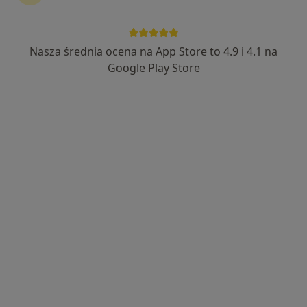
Nasza średnia ocena na App Store to 4.9 i 4.1 na
lek. dent. Aleksandra Ryzińska
Google Play Store
·
Więcej
Chirurg stomatologiczny, Stomatolog
145 opinii
Al. Wojska Polskiego 88 a, Zielona Góra
•
Mapa
Aleja 88 Stomatologia i Medycyna Estetyczna
Ekstrakcja zatrzymanych ósemek
od 1 000 zł
Specjalista nie oferuje umawiania online pod tym adresem.
Poproś o wizytę