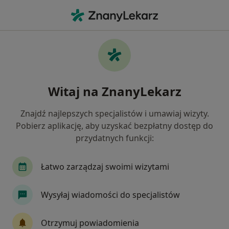
Me
Paradontoza • Zielona Góra, lubuskie
Filtry
• 1
Mapa
Paradontoza specjaliści w Zielonej Górze
Witaj na ZnanyLekarz
Jak działają wyniki wyszukiwania
Znajdź najlepszych specjalistów i umawiaj wizyty.
Pobierz aplikację, aby uzyskać bezpłatny dostęp do
Jakiego specjalisty szukasz?
przydatnych funkcji:
Stomatolog
Ortodonta
Lekarz wykonując
Łatwo zarządzaj swoimi wizytami
Wysyłaj wiadomości do specjalistów
Otrzymuj powiadomienia