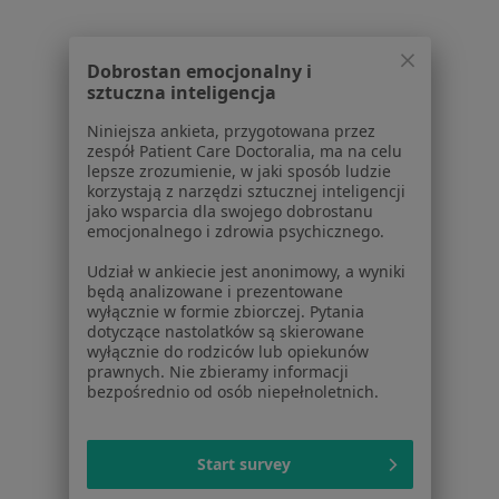
Poproś o wizytę
Dobrostan emocjonalny i
sztuczna inteligencja
1
2
Niniejsza ankieta, przygotowana przez
zespół Patient Care Doctoralia, ma na celu
Powiązane wyszukiwania
lepsze zrozumienie, w jaki sposób ludzie
korzystają z narzędzi sztucznej inteligencji
Schorzenia w Zielonej Górze
jako wsparcia dla swojego dobrostanu
emocjonalnego i zdrowia psychicznego.
Ból zęba w Zielonej Górze
Udział w ankiecie jest anonimowy, a wyniki
Braki zębowe w Zielonej Górze
będą analizowane i prezentowane
wyłącznie w formie zbiorczej. Pytania
Próchnica w Zielonej Górze
dotyczące nastolatków są skierowane
wyłącznie do rodziców lub opiekunów
Choroby miazgi w Zielonej Górze
prawnych. Nie zbieramy informacji
bezpośrednio od osób niepełnoletnich.
Nadwrażliwość zębów w Zielonej Górze
Więcej (15)
Start survey
Więcej w kategorii: Schorzenia w Zielonej Gór