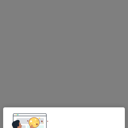
lek. dent. Daria Mauduk
·
Więcej
Stomatolog
86 opinii
Adres 1
Adres 2
Al. Wojska Polskiego 88 a, Zielona Góra
•
Mapa
Aleja 88 Stomatologia i Medycyna Estetyczna
Konsultacja stomatologiczna
od 150 zł
Specjalista nie oferuje umawiania online pod tym adresem.
Poproś o wizytę