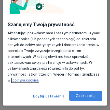
Szanujemy Twoją prywatność
Akceptując, pozwalasz nam i naszym partnerom używać
plików cookie (lub podobnych technologii) do zbierania
danych do celów statystycznych i dostarczania treści w
lek. dent. Izabela Roszkowska-Oleszek
oparciu o Twoje zwyczaje przeglądania stron
·
Więcej
Stomatolog
internetowych. W każdej chwili możesz sprawdzić i
83 opinie
zaktualizować swoje preferencje w ustawieniach. W
Moniuszki 18A/U-4, Zielona Góra
•
Mapa
ustawieniach znajdziesz również linki do polityk
ArtDentica Stomatologia
prywatności stron trzecich. Więcej informacji znajdziesz
w
polityka cookies
Chirurgia stomatologiczna
od 300 zł
Specjalista nie oferuje umawiania online pod tym adresem.
Zaakceptuj
Edytuj ustawienia
Poproś o wizytę