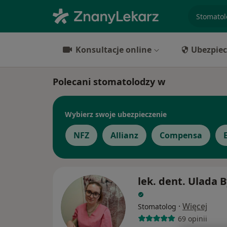
specjaliz
Konsultacje online
Ubezpiec
Polecani stomatolodzy w
Wybierz swoje ubezpieczenie
NFZ
Allianz
Compensa
lek. dent. Ulada 
·
Więcej
Stomatolog
69 opinii