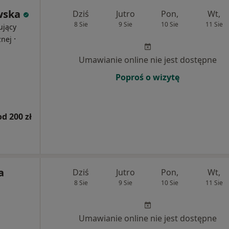
wska
Dziś
Jutro
Pon,
Wt,
8 Sie
9 Sie
10 Sie
11 Sie
ujący
·
znej
Umawianie online nie jest dostępne
Poproś o wizytę
od 200 zł
a
Dziś
Jutro
Pon,
Wt,
8 Sie
9 Sie
10 Sie
11 Sie
Umawianie online nie jest dostępne