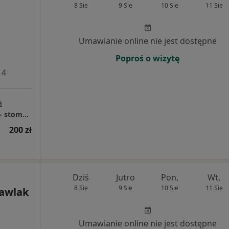
8 Sie
9 Sie
10 Sie
11 Sie
Umawianie online nie jest dostępne
Poproś o wizytę
 4
a
ALL DENT - chirurgia - implanty - protetyka - stomatologia zachowawcza - ortodoncja
200 zł
Dziś
Jutro
Pon,
Wt,
8 Sie
9 Sie
10 Sie
11 Sie
Pawlak
Umawianie online nie jest dostępne