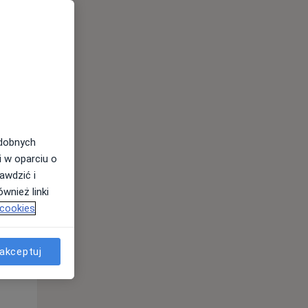
odobnych
Śr,
Czw,
Pt,
i w oparciu o
12 Sie
13 Sie
14 Sie
awdzić i
wnież linki
 cookies
akceptuj