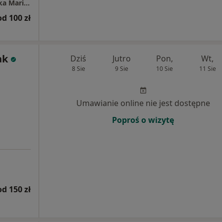
Prywatna Praktyka Stomatologiczna Henryka Maria Sobaniec
od 100 zł
ak
Dziś
Jutro
Pon,
Wt,
8 Sie
9 Sie
10 Sie
11 Sie
Umawianie online nie jest dostępne
Poproś o wizytę
od 150 zł