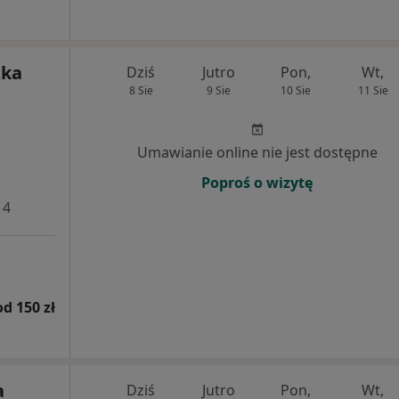
zka
Dziś
Jutro
Pon,
Wt,
8 Sie
9 Sie
10 Sie
11 Sie
Umawianie online nie jest dostępne
Poproś o wizytę
 4
od 150 zł
a
Dziś
Jutro
Pon,
Wt,