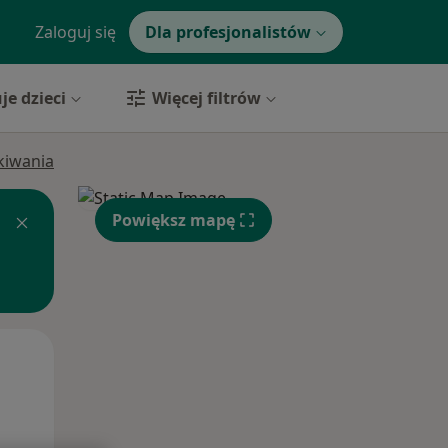
Zaloguj się
Dla profesjonalistów
je dzieci
Więcej filtrów
ukiwania
Powiększ mapę
Śr,
Czw,
Pt,
12 Sie
13 Sie
14 Sie