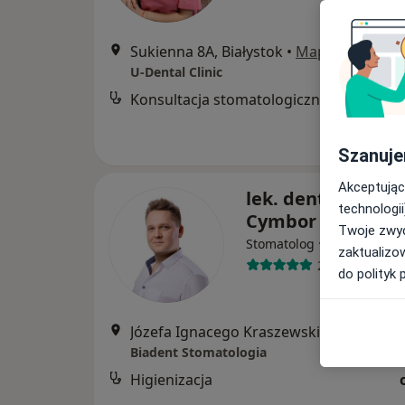
Sukienna 8A, Białystok
•
Mapa
U-Dental Clinic
Konsultacja stomatologiczna
Szanuje
Akceptując
lek. dent. Łukasz
technologii
Cymbor
Twoje zwyc
·
Więcej
Stomatolog
zaktualizo
265 opinii
do polityk 
Józefa Ignacego Kraszewskiego 18/1
Biadent Stomatologia
Higienizacja