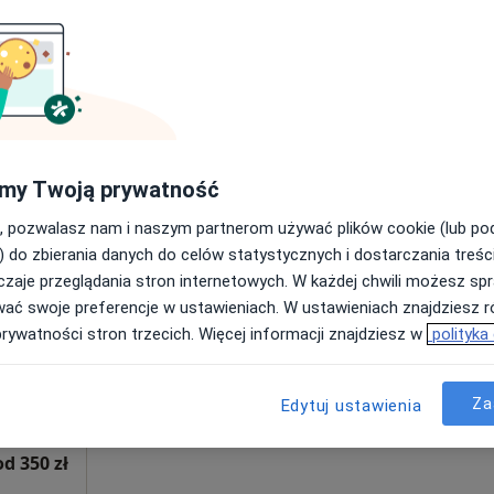
Poproś o wizytę
od 150 zł
my Twoją prywatność
, pozwalasz nam i naszym partnerom używać plików cookie (lub p
Dziś
Jutro
Pon,
Wt,
) do zbierania danych do celów statystycznych i dostarczania treśc
8 Sie
9 Sie
10 Sie
11 Sie
zaje przeglądania stron internetowych. W każdej chwili możesz spr
wać swoje preferencje w ustawieniach. W ustawieniach znajdziesz ró
prywatności stron trzecich. Więcej informacji znajdziesz w
polityka
Umawianie online nie jest dostępne
Poproś o wizytę
, Białystok
•
Mapa
Za
Edytuj ustawienia
od 350 zł