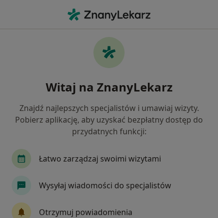
Me
Braki Zębowe • Suchy Las, wielkopolskie
Filtry
• 1
Ubezpieczenie
Map
Braki zębowe specjaliści w Suchym Lasie
Witaj na ZnanyLekarz
Jak działają wyniki wyszukiwania
Znajdź najlepszych specjalistów i umawiaj wizyty.
Pobierz aplikację, aby uzyskać bezpłatny dostęp do
Jakiego specjalisty szukasz?
przydatnych funkcji:
Stomatolog
Protetyk stomatologiczny
Le
Łatwo zarządzaj swoimi wizytami
Wysyłaj wiadomości do specjalistów
Otrzymuj powiadomienia