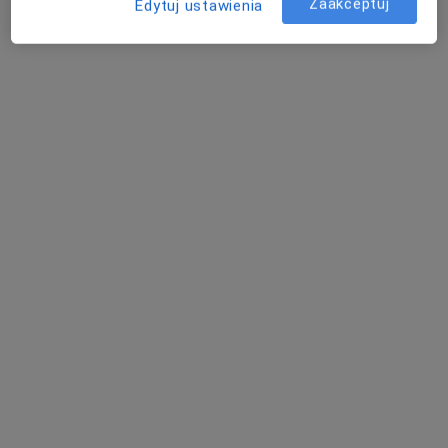
Zaakceptuj
Edytuj ustawienia
lek. dent. Maciej Matczak
·
Więcej
Stomatolog
15 opinii
Obornicka 287, Poznań
•
Mapa
Pozdental Stomatologia - Dentysta Poznań | Implanty | Chirurgia | Wybielanie Zębów
Konsultacja chirurgiczna
od 250 zł
Specjalista nie oferuje umawiania online pod tym adresem.
Poproś o wizytę