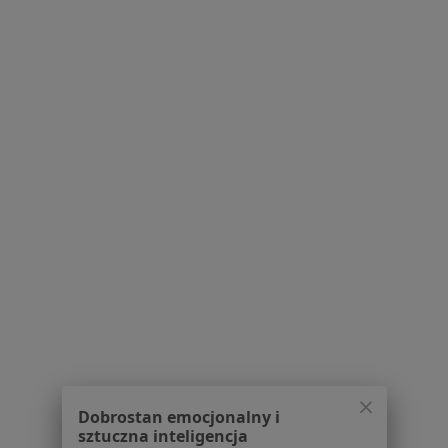
61 opinii
Osiedle Władysława Jagiełły 10, Poznań
•
Mapa
Dentimus
Konsultacja stomatologiczna
Brak ceny
Specjalista nie oferuje umawiania online pod tym adresem.
Poproś o wizytę
1
2
Powiązane wyszukiwania
W pobliżu Suchego Lasu
Braki zębowe w Poznaniu
Braki zębowe w Luboniu
Dobrostan emocjonalny i
sztuczna inteligencja
Braki zębowe w Swarzędzu