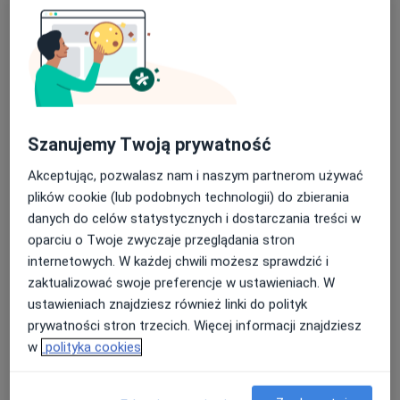
lek. dent. Marcin Janiński
·
Więcej
Stomatolog
10 opinii
Szanujemy Twoją prywatność
Obornicka 287, Poznań
•
Mapa
Pozdental Stomatologia - Dentysta Poznań | Implanty | Chirurgia | Wybielanie Zębów
Akceptując, pozwalasz nam i naszym partnerom używać
plików cookie (lub podobnych technologii) do zbierania
Konsultacja implantologiczna
od 250 zł
danych do celów statystycznych i dostarczania treści w
Specjalista nie oferuje umawiania online pod tym adresem.
oparciu o Twoje zwyczaje przeglądania stron
internetowych. W każdej chwili możesz sprawdzić i
Poproś o wizytę
zaktualizować swoje preferencje w ustawieniach. W
ustawieniach znajdziesz również linki do polityk
prywatności stron trzecich. Więcej informacji znajdziesz
w
polityka cookies