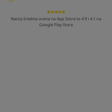
Nasza średnia ocena na App Store to 4.9 i 4.1 na
lek. dent. Paulina Wudel
Google Play Store
·
Więcej
Stomatolog
35 opinii
Obornicka 287, Poznań
•
Mapa
Pozdental Stomatologia - Dentysta Poznań | Implanty | Chirurgia | Wybielanie Zębów
Badanie stomatologiczne
od 150 zł
Specjalista nie oferuje umawiania online pod tym adresem.
Poproś o wizytę