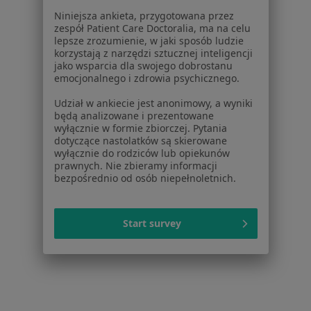
Niniejsza ankieta, przygotowana przez
Braki zębowe w Śremie
zespół Patient Care Doctoralia, ma na celu
lepsze zrozumienie, w jaki sposób ludzie
Braki zębowe w Gnieznie
korzystają z narzędzi sztucznej inteligencji
jako wsparcia dla swojego dobrostanu
Więcej (13)
emocjonalnego i zdrowia psychicznego.
Więcej w kategorii: W pobliżu Suchego Lasu
Udział w ankiecie jest anonimowy, a wyniki
Schorzenia w Suchym Lasie
będą analizowane i prezentowane
wyłącznie w formie zbiorczej. Pytania
Próchnica w Suchym Lasie
dotyczące nastolatków są skierowane
wyłącznie do rodziców lub opiekunów
Ból zęba w Suchym Lasie
prawnych. Nie zbieramy informacji
bezpośrednio od osób niepełnoletnich.
Przebarwienia zębów w Suchym Lasie
Choroby dziąseł w Suchym Lasie
Start survey
Choroby miazgi w Suchym Lasie
Więcej (15)
Więcej w kategorii: Schorzenia w Suchym Lasi