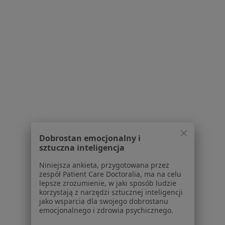
Poproś o wizytę
Powiązane wyszukiwania
|
Oferty pracy - Stomatolog
W pobliżu Staszowa
Stomatolodzy w Mielcu
Stomatolodzy w Ostrowcu Świętokrzyskim
Stomatolodzy w Tarnobrzegu
Stomatolodzy w Sandomierzu
Dobrostan emocjonalny i
sztuczna inteligencja
Stomatolodzy w Busku-Zdroju
Niniejsza ankieta, przygotowana przez
Więcej (14)
zespół Patient Care Doctoralia, ma na celu
Więcej w kategorii: W pobliżu Staszowa
lepsze zrozumienie, w jaki sposób ludzie
korzystają z narzędzi sztucznej inteligencji
jako wsparcia dla swojego dobrostanu
emocjonalnego i zdrowia psychicznego.
Strona Główna
Stomatolog
Staszów
Zmień miasto