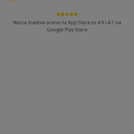
6 opinii
Długa 78/43, Staszów
•
Mapa
ArtDent
Nasza średnia ocena na App Store to 4.9 i 4.1 na
Konsultacja stomatologiczna
Brak ceny
Google Play Store
Specjalista nie oferuje umawiania online pod tym adresem.
Poproś o wizytę
Agata Czapla
Stomatolog