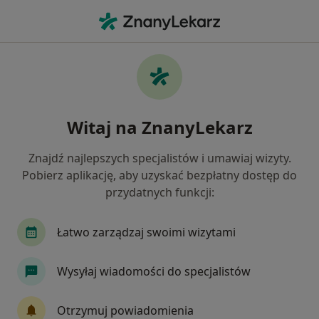
Me
Stomatolog • Staszów, świętokrzyskie
Filtry
Mapa
Polecani stomatolodzy w Staszowie
Witaj na ZnanyLekarz
Jak działają wyniki wyszukiwania
Znajdź najlepszych specjalistów i umawiaj wizyty.
Pobierz aplikację, aby uzyskać bezpłatny dostęp do
przydatnych funkcji:
Łatwo zarządzaj swoimi wizytami
Wysyłaj wiadomości do specjalistów
lek. dent. Paulina Skowron
·
Więcej
Stomatolog
Otrzymuj powiadomienia