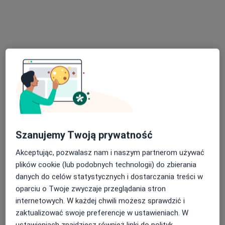
Poproś o wizytę
Szanujemy Twoją prywatność
Barbara Głodek
Stomatolog
Akceptując, pozwalasz nam i naszym partnerom używać
plików cookie (lub podobnych technologii) do zbierania
Ruszczańska 3, Połaniec
•
Mapa
danych do celów statystycznych i dostarczania treści w
Gabinet lekarski
oparciu o Twoje zwyczaje przeglądania stron
Specjalista nie oferuje umawiania online pod tym adresem.
internetowych. W każdej chwili możesz sprawdzić i
zaktualizować swoje preferencje w ustawieniach. W
Poproś o wizytę
ustawieniach znajdziesz również linki do polityk