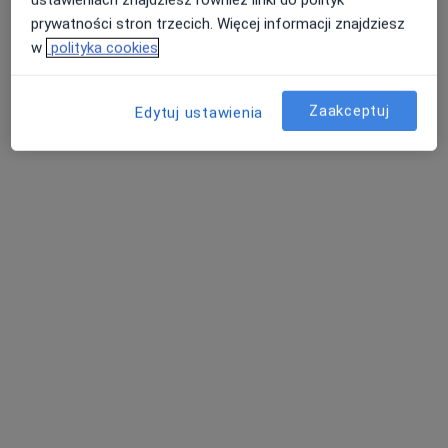
prywatności stron trzecich. Więcej informacji znajdziesz
w
polityka cookies
Zaakceptuj
Edytuj ustawienia
Teresa Kaszuba-Mróz
Stomatolog
Czysta 1, Staszów
•
Mapa
Gabinet Stomatologiczny Teresa Kaszuba-Mróz
Specjalista nie oferuje umawiania online pod tym adresem.
Poproś o wizytę