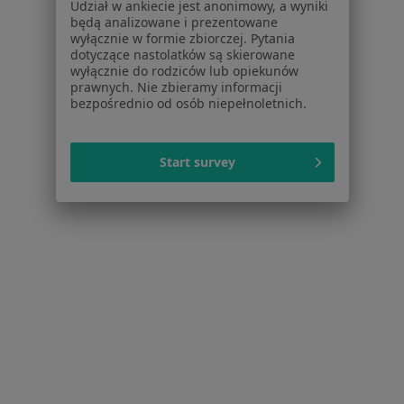
Udział w ankiecie jest anonimowy, a wyniki
będą analizowane i prezentowane
wyłącznie w formie zbiorczej. Pytania
dotyczące nastolatków są skierowane
wyłącznie do rodziców lub opiekunów
prawnych. Nie zbieramy informacji
bezpośrednio od osób niepełnoletnich.
Serwis
Regulamin
Polityka prywatności pacjentów
Start survey
Polityka prywatności profesjonalistów
Polityka prywatności dla profesjonalistów, których
dane pozyskaliśmy samodzielnie
Polityka cookies
Jak działają wyniki wyszukiwania
Dostępność
O nas
Praca
Rekrutujemy!
Partnerzy
Centrum prasowe
Kontakt