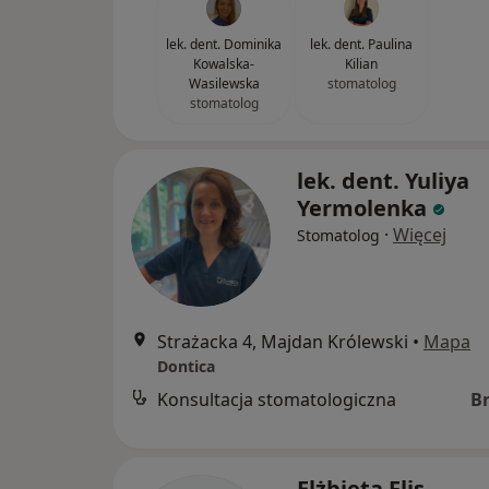
lek. dent. Dominika
lek. dent. Paulina
Kowalska-
Kilian
Wasilewska
stomatolog
stomatolog
lek. dent. Yuliya
Yermolenka
·
Więcej
Stomatolog
Strażacka 4, Majdan Królewski
•
Mapa
Dontica
Konsultacja stomatologiczna
B
Elżbieta Flis