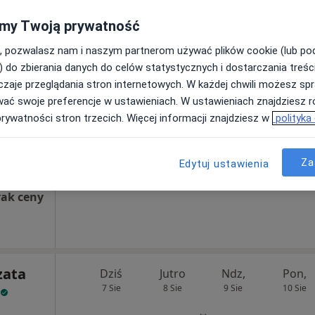
my Twoją prywatność
, pozwalasz nam i naszym partnerom używać plików cookie (lub p
ka
Dziś
Jutro
Ndz,
Pon,
) do zbierania danych do celów statystycznych i dostarczania treśc
wska
7 Sie
8 Sie
9 Sie
10 Sie
zaje przeglądania stron internetowych. W każdej chwili możesz spr
wać swoje preferencje w ustawieniach. W ustawieniach znajdziesz ró
Umawianie online nie jest dostępne
prywatności stron trzecich. Więcej informacji znajdziesz w
polityka
Poproś o wizytę
Za
Edytuj ustawienia
rak ceny
zata
Dziś
Jutro
Ndz,
Pon,
7 Sie
8 Sie
9 Sie
10 Sie