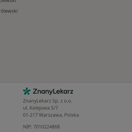
ólewski
rólewski
Najczęstsze schorzenia
Kontakt
ZnanyLekarz - Strona główna
ZnanyLekarz Sp. z o.o.
ul. Kolejowa 5/7
01-217 Warszawa, Polska
NIP: ⁠7010224868