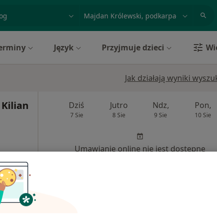
acja, badanie lub nazwisko
miasto lub dzielnica
erminy
Język
Przyjmuje dzieci
Wi
Jak działają wyniki wysz
 Kilian
Dziś
Jutro
Ndz,
Pon,
7 Sie
8 Sie
9 Sie
10 Sie
Umawianie online nie jest dostępne
Poproś o wizytę
rak ceny