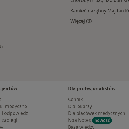
Choroby miazgi Majdan Kr
Kamień nazębny Majdan K
Więcej (6)
Więcej w kategorii: 
ki
cjentów
Dla profesjonalistów
e
Cennik
ki medyczne
Dla lekarzy
a i odpowiedzi
Dla placówek medycznych
i zabiegi
Noa Notes
nowość
by
Baza wiedzy