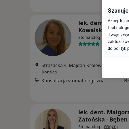
Szanuje
Akceptując
lek. dent. Domini
technologii
Kowalska-Wasile
Twoje zwyc
·
Więcej
Stomatolog
zaktualizo
7 opinii
do polityk 
Strażacka 4, Majdan Królewski
•
Mapa
Dontica
Konsultacja stomatologiczna
B
lek. dent. Małgor
Zatońska - Bęben
·
Więcej
Stomatolog