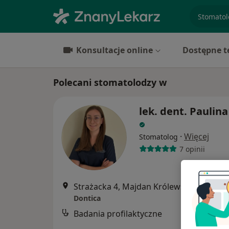
specjaliz
Konsultacje online
Dostępne t
Polecani stomatolodzy w
lek. dent. Paulina
·
Więcej
Stomatolog
7 opinii
Strażacka 4, Majdan Królewski
•
Mapa
Dontica
Badania profilaktyczne
B