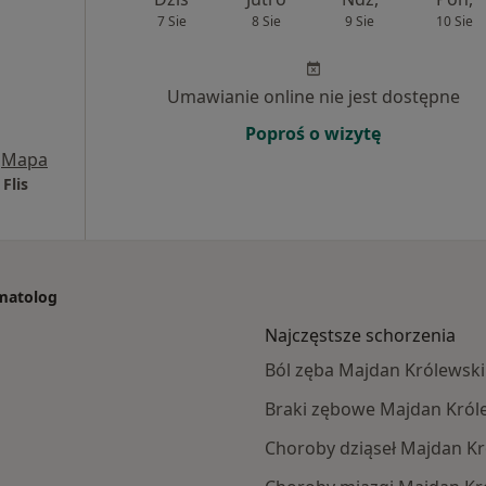
7 Sie
8 Sie
9 Sie
10 Sie
Umawianie online nie jest dostępne
Poproś o wizytę
Mapa
Flis
omatolog
Najczęstsze schorzenia
Ból zęba Majdan Królewski
Braki zębowe Majdan Król
Choroby dziąseł Majdan Kr