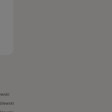
11 Sie
12 Sie
13 Sie
ewski
ólewski