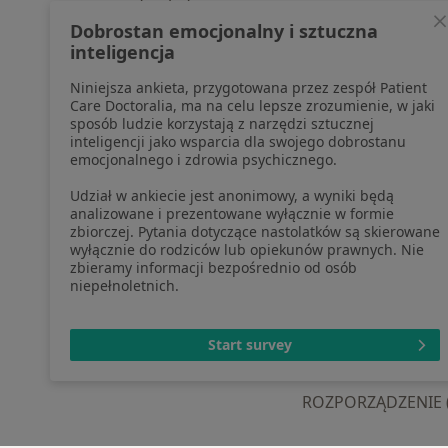
profesjonalistów, których dane
Pomoc
Dobrostan emocjonalny i sztuczna
pozyskaliśmy samodzielnie
Aplika
inteligencja
Polityka cookies
Blog d
Niniejsza ankieta, przygotowana przez zespół Patient
Jak działają wyniki wyszukiwania
Care Doctoralia, ma na celu lepsze zrozumienie, w jaki
Dostępność
sposób ludzie korzystają z narzędzi sztucznej
O nas
inteligencji jako wsparcia dla swojego dobrostanu
emocjonalnego i zdrowia psychicznego.
Praca
Rekrutujemy!
Partnerzy
Udział w ankiecie jest anonimowy, a wyniki będą
Centrum prasowe
analizowane i prezentowane wyłącznie w formie
zbiorczej. Pytania dotyczące nastolatków są skierowane
Kontakt
wyłącznie do rodziców lub opiekunów prawnych. Nie
zbieramy informacji bezpośrednio od osób
niepełnoletnich.
otwiera się w now
otwiera s
o
Polska
,
Türkiye
,
España
,
Start survey
ROZPORZĄDZENIE (UE