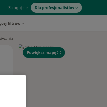
Zaloguj się
Dla profesjonalistów
ęcej filtrów
ukiwania
Wt,
Śr,
Czw,
Powiększ mapę
11 Sie
12 Sie
13 Sie