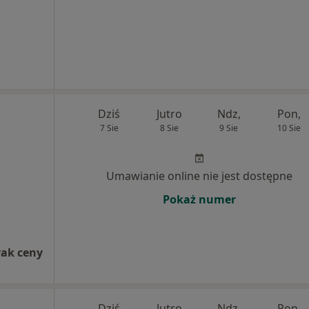
Dziś
Jutro
Ndz,
Pon,
7 Sie
8 Sie
9 Sie
10 Sie
Umawianie online nie jest dostępne
Pokaż numer
rak ceny
Dziś
Jutro
Ndz,
Pon,