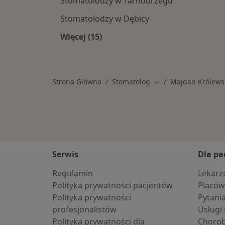
Stomatolodzy w Tarnobrzegu
Stomatolodzy w Dębicy
Więcej (15)
Więcej w kategorii: W pobliżu
Strona Główna
Stomatolog
Majdan Królews
Zmień miasto
Serwis
Dla pa
Regulamin
Lekarz
Polityka prywatności pacjentów
Placów
Polityka prywatności
Pytani
profesjonalistów
Usługi 
Polityka prywatności dla
Choro