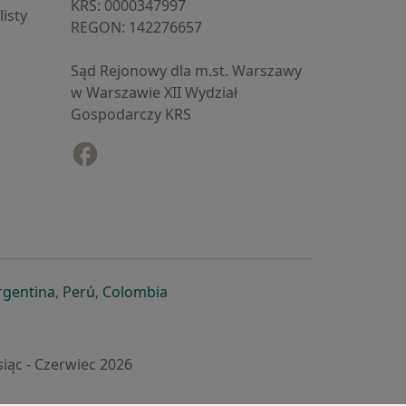
KRS: ⁠0000347997
isty
REGON: ⁠142276657
Sąd Rejonowy dla m.st. Warszawy
w Warszawie XII Wydział
Gospodarczy KRS
Facebook
otwiera się w nowej karcie
cie
owej karcie
ię w nowej karcie
iera się w nowej karcie
otwiera się w nowej karcie
otwiera się w nowej karcie
otwiera się w nowej karcie
rgentina
,
Perú
,
Colombia
iąc - Czerwiec 2026