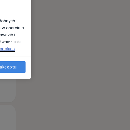
odobnych
Wt,
Śr,
Czw,
i w oparciu o
11 Sie
12 Sie
13 Sie
awdzić i
wnież linki
 cookies
akceptuj
Wt,
Śr,
Czw,
11 Sie
12 Sie
13 Sie