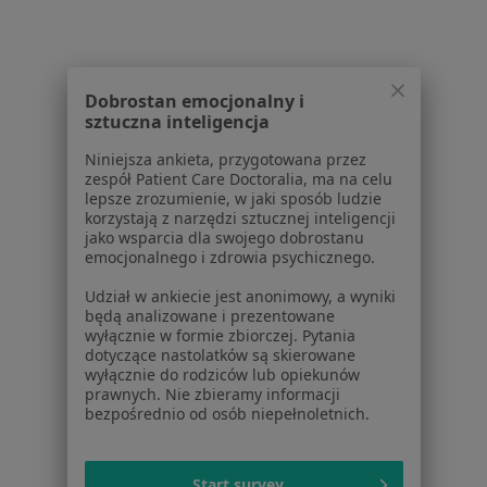
ul. Józefa Piłsudskiego 129, Ruda Śląska
•
Mapa
Centrum Medyczne PROFILAKTYKA
Konsultacja stomatologiczna
od 250 zł
Dobrostan emocjonalny i
Specjalista nie oferuje umawiania online pod tym adresem.
sztuczna inteligencja
Poproś o wizytę
Niniejsza ankieta, przygotowana przez
zespół Patient Care Doctoralia, ma na celu
lepsze zrozumienie, w jaki sposób ludzie
korzystają z narzędzi sztucznej inteligencji
jako wsparcia dla swojego dobrostanu
1
2
3
4
5
6
9
emocjonalnego i zdrowia psychicznego.
Powiązane wyszukiwania
Udział w ankiecie jest anonimowy, a wyniki
będą analizowane i prezentowane
Inne dzielnice w Rudzie Śląskiej
wyłącznie w formie zbiorczej. Pytania
dotyczące nastolatków są skierowane
Stomatolodzy Ruda
wyłącznie do rodziców lub opiekunów
prawnych. Nie zbieramy informacji
Stomatolodzy Kochłowice
bezpośrednio od osób niepełnoletnich.
Stomatolodzy Halemba
Start survey