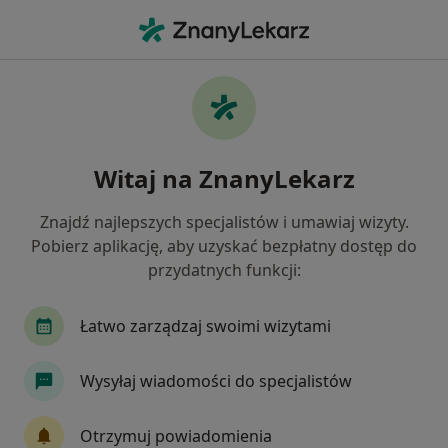
Me
Stomatolog • Wirek, Ruda Śląska, śląskie
Filtry
Ubezpieczenie
Mapa
Stomatolodzy Ruda Śląska Wirek
Witaj na ZnanyLekarz
Jak działają wyniki wyszukiwania
Znajdź najlepszych specjalistów i umawiaj wizyty.
Pobierz aplikację, aby uzyskać bezpłatny dostęp do
Wybierz swoje ubezpieczenie
przydatnych funkcji:
NFZ
Allianz
Compensa
GENERALI
Łatwo zarządzaj swoimi wizytami
Wysyłaj wiadomości do specjalistów
Otrzymuj powiadomienia