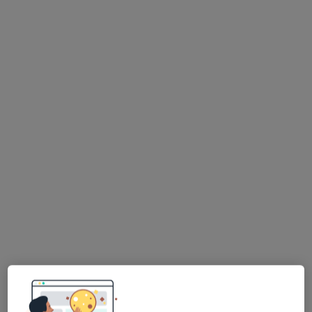
lek. dent. Wojciech Stanisław Torbus
·
Więcej
Stomatolog
2 opinie
Księdza Ludwika Tunkla 112A, Ruda Śląska
•
Mapa
Szpakmed Stomatologia
Konsultacja stomatologiczna
od 180 zł
Specjalista nie oferuje umawiania online pod tym adresem.
Poproś o wizytę