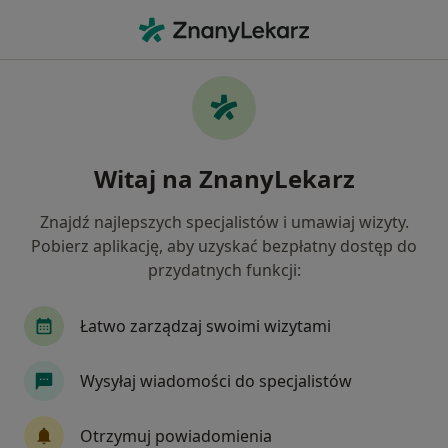
Me
Stomatolog • Głusk, Lublin, lubelskie
Filtry
Ubezpieczenie
Mapa
Stomatolodzy Lublin Głusk
Witaj na ZnanyLekarz
Jak działają wyniki wyszukiwania
Znajdź najlepszych specjalistów i umawiaj wizyty.
Pobierz aplikację, aby uzyskać bezpłatny dostęp do
Wybierz swoje ubezpieczenie
przydatnych funkcji:
Łatwo zarządzaj swoimi wizytami
Wysyłaj wiadomości do specjalistów
Otrzymuj powiadomienia