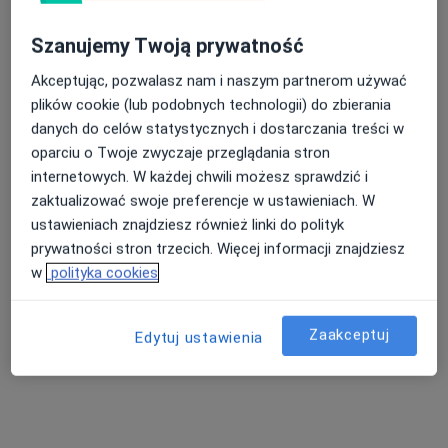
Szanujemy Twoją prywatność
Bezpieczne płatności
Akceptując, pozwalasz nam i naszym partnerom używać
lek. dent. Maciej Śmigiel
plików cookie (lub podobnych technologii) do zbierania
·
Więcej
Stomatolog
danych do celów statystycznych i dostarczania treści w
23 opinie
oparciu o Twoje zwyczaje przeglądania stron
internetowych. W każdej chwili możesz sprawdzić i
aleja Józefa Piłsudskiego 18/2, Lublin
•
Mapa
zaktualizować swoje preferencje w ustawieniach. W
MEDICADENT CENTRUM STOMATOLOGII, IMPLANTOLOGII I ORTODONCJI W LUBLINIE
ustawieniach znajdziesz również linki do polityk
Konsultacja stomatologiczna
200 zł
prywatności stron trzecich. Więcej informacji znajdziesz
Specjalista nie oferuje umawiania online pod tym adresem.
w
polityka cookies
Poproś o wizytę
Zaakceptuj
Edytuj ustawienia