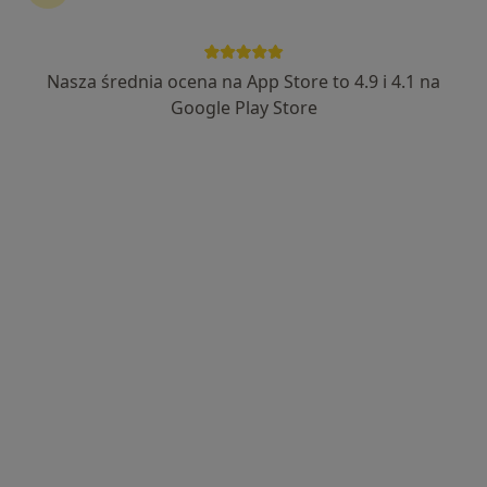
lek. dent. Ewa Król
·
Więcej
Stomatolog
Nasza średnia ocena na App Store to 4.9 i 4.1 na
3 opinie
Google Play Store
aleja Józefa Piłsudskiego 18/2, Lublin
•
Mapa
MEDICADENT CENTRUM STOMATOLOGII, IMPLANTOLOGII I ORTODONCJI W LUBLINIE
Konsultacja stomatologiczna
od 200 zł
Specjalista nie oferuje umawiania online pod tym adresem.
Poproś o wizytę