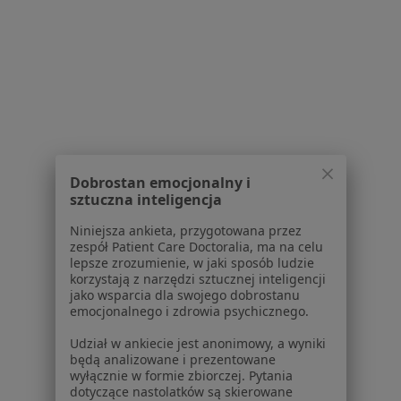
Corten Dental
Doraźna pomoc stomatologiczna, pacjent z bólem
Brak ceny
Specjalista nie oferuje umawiania online pod tym adresem.
Poproś o wizytę
1
2
3
4
5
6
7
Dobrostan emocjonalny i
sztuczna inteligencja
Powiązane wyszukiwania
Niniejsza ankieta, przygotowana przez
Inne dzielnice w Lublinie
zespół Patient Care Doctoralia, ma na celu
lepsze zrozumienie, w jaki sposób ludzie
Stomatolodzy Czuby
korzystają z narzędzi sztucznej inteligencji
jako wsparcia dla swojego dobrostanu
Stomatolodzy Węglin Południowy
emocjonalnego i zdrowia psychicznego.
Stomatolodzy Sławin
Udział w ankiecie jest anonimowy, a wyniki
będą analizowane i prezentowane
Stomatolodzy Węglin-Południe
wyłącznie w formie zbiorczej. Pytania
dotyczące nastolatków są skierowane