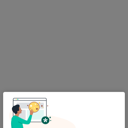
Bezpieczne płatności
lek. dent. Tetiana Krut
·
Więcej
Stomatolog
54 opinie
aleja Józefa Piłsudskiego 18/2, Lublin
•
Mapa
MEDICADENT CENTRUM STOMATOLOGII, IMPLANTOLOGII I ORTODONCJI W LUBLINIE
Konsultacja stomatologiczna
od 200 zł
Specjalista nie oferuje umawiania online pod tym adresem.
Poproś o wizytę