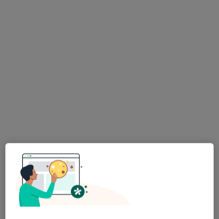
Bezpieczne płatności
lek. dent. Łucja Ziemba
·
Więcej
Stomatolog
4 opinie
Spokojna 17/2, Lublin
•
Mapa
Dental Care Spokojna
Konsultacja stomatologiczna
200 zł
Specjalista nie oferuje umawiania online pod tym adresem.
Poproś o wizytę