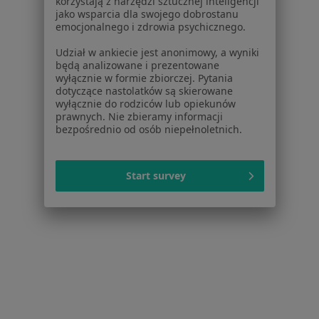
korzystają z narzędzi sztucznej inteligencji
jako wsparcia dla swojego dobrostanu
Badania stomatologiczne
Brak ceny
emocjonalnego i zdrowia psychicznego.
Specjalista nie oferuje umawiania online pod tym adresem.
Udział w ankiecie jest anonimowy, a wyniki
będą analizowane i prezentowane
Poproś o wizytę
wyłącznie w formie zbiorczej. Pytania
dotyczące nastolatków są skierowane
wyłącznie do rodziców lub opiekunów
prawnych. Nie zbieramy informacji
bezpośrednio od osób niepełnoletnich.
Start survey
Smile Institute
Stomatologia, Medycyna estetyczna, Chirurgia
·
Więcej
stomatologiczna
42 opinie
Lubelska 18, Lubartów
•
Mapa