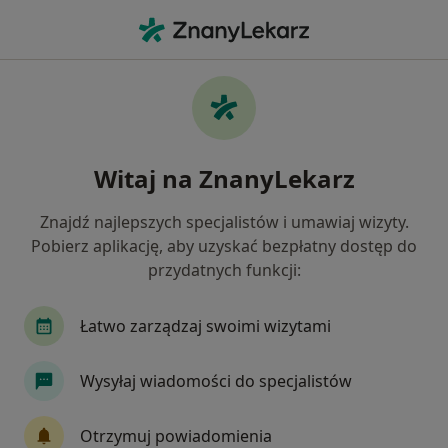
Me
Stomatolog • Lubartów, lubelskie
Filtry
Ubezpieczenie
Mapa
Polecani stomatolodzy w Lubartowie
Witaj na ZnanyLekarz
Jak działają wyniki wyszukiwania
Znajdź najlepszych specjalistów i umawiaj wizyty.
Pobierz aplikację, aby uzyskać bezpłatny dostęp do
Wybierz swoje ubezpieczenie
przydatnych funkcji:
Łatwo zarządzaj swoimi wizytami
Wysyłaj wiadomości do specjalistów
Otrzymuj powiadomienia