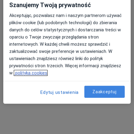
Szanujemy Twoją prywatność
Akceptując, pozwalasz nam i naszym partnerom używać
plików cookie (lub podobnych technologii) do zbierania
danych do celów statystycznych i dostarczania treści w
oparciu o Twoje zwyczaje przeglądania stron
internetowych. W każdej chwili możesz sprawdzić i
zaktualizować swoje preferencje w ustawieniach. W
Bezpieczne płatności
ustawieniach znajdziesz również linki do polityk
lek. Ewa Olcha
prywatności stron trzecich. Więcej informacji znajdziesz
·
Więcej
Stomatolog
w
polityka cookies
202 opinie
Adres 1
Adres 2
Adres 3
Adres 4
Zaakceptuj
Edytuj ustawienia
aleja Józefa Piłsudskiego 18/2, Lublin
•
Mapa
MEDICADENT CENTRUM STOMATOLOGII, IMPLANTOLOGII I ORTODONCJI W LUBLINIE
Konsultacja stomatologiczna
200 zł
Specjalista nie oferuje umawiania online pod tym adresem.