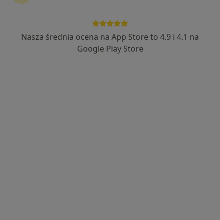
lek. dent. Ewa Lipert
·
Więcej
Stomatolog
Nasza średnia ocena na App Store to 4.9 i 4.1 na
107 opinii
Google Play Store
Mickiewicza 8A, Lubartów
•
Mapa
Gabinet Stomatologiczny Ewa Lipert
Leczenie próchnicy
200 zł
Specjalista nie oferuje umawiania online pod tym adresem.
Poproś o wizytę
Dostępni specjaliści
Specjaliści znajdują się poza Lubartów, lubelskie, w
obszarach bliskich Twojemu wyszukiwaniu.