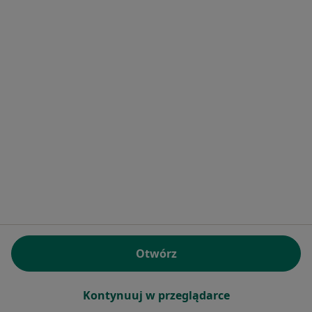
Brak dostępnych specjalistów z wolnymi terminami w tym centrum medycznym.
Pokaż profil
dr n. med. Marcin Hejna
Stomatolog
2 opinie
Otwórz
Lubelska 174, Niemce
•
Mapa
Gabinet Stomatologiczny Hejna
Kontynuuj w przeglądarce
Specjalista nie oferuje umawiania online pod tym adresem.