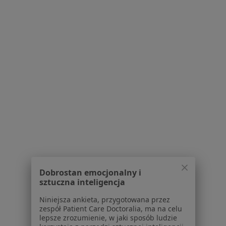
Konsultacja stomatologiczna
Brak ceny
Specjalista nie oferuje umawiania online pod tym adresem.
Poproś o wizytę
lek. dent. Amanda Karpiniec
Dobrostan emocjonalny i
·
Więcej
Stomatolog
sztuczna inteligencja
12 opinii
Niniejsza ankieta, przygotowana przez
zespół Patient Care Doctoralia, ma na celu
Lubelska 18, Lubartów
•
Mapa
lepsze zrozumienie, w jaki sposób ludzie
Smile Institute Lubartów